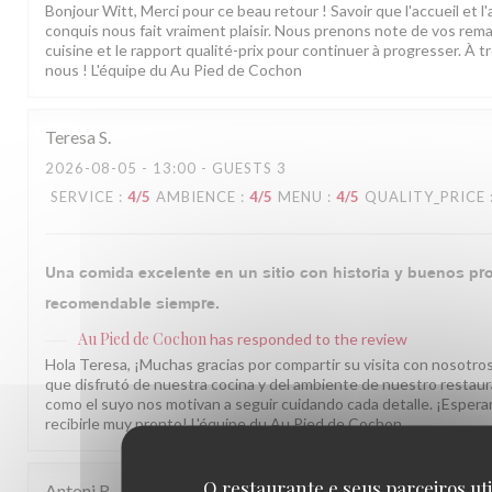
Bonjour Witt, Merci pour ce beau retour ! Savoir que l'accueil et 
conquis nous fait vraiment plaisir. Nous prenons note de vos rema
cuisine et le rapport qualité-prix pour continuer à progresser. À t
nous ! L'équipe du Au Pied de Cochon
Teresa
S
2026-08-05
- 13:00 - GUESTS 3
SERVICE
:
4
/5
AMBIENCE
:
4
/5
MENU
:
4
/5
QUALITY_PRICE
Una comida excelente en un sitio con historia y buenos pro
recomendable siempre.
Au Pied de Cochon
has responded to the review
Hola Teresa, ¡Muchas gracias por compartir su visita con nosotro
que disfrutó de nuestra cocina y del ambiente de nuestro restau
como el suyo nos motivan a seguir cuidando cada detalle. ¡Espera
recibirle muy pronto! L'équipe du Au Pied de Cochon
O restaurante e seus parceiros ut
Antoni
R