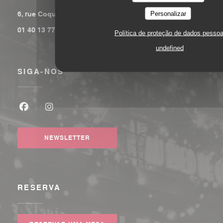
((abre numa nova janela))
Personalizar
6, rue Coquillière 75001 Paris
01 40 13 77 00
Política de proteção de dados pessoa
undefined
SIGA-NOS
Facebook ((abre numa nova janela))
Instagram ((abre numa nova janela))
NEWSLETTER
RESERVA