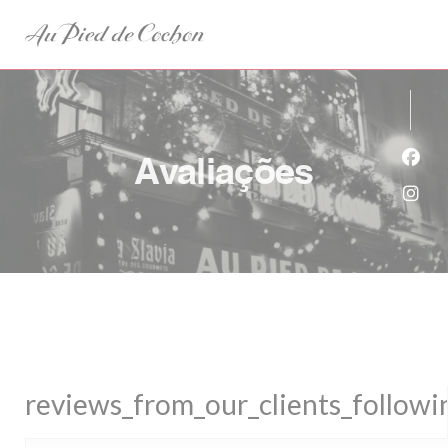
Painel de Gerenciamento de Cookies
Avaliações
Face
Inst
reviews_from_our_clients_follow