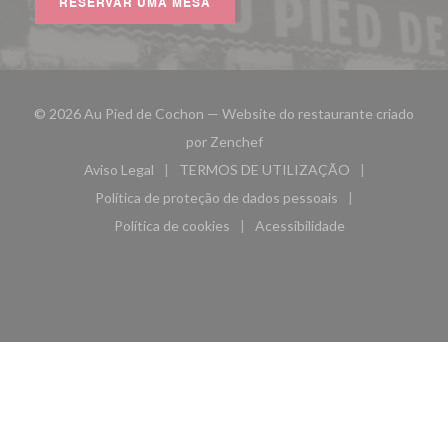
RESERVAR UMA MESA
© 2026 Au Pied de Cochon — Website do restaurante criado
((abre numa nova janela))
por
Zenchef
Aviso Legal
TERMOS DE UTILIZAÇÃO
((abre numa nova janela))
((abre numa nova janela))
Política de proteção de dados pessoais
((abre numa nova janela))
Política de cookies
Acessibilidade
((abre numa nova janela))
((abre numa nova janela)