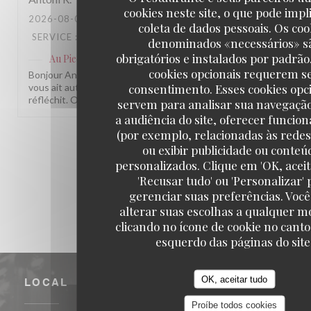
cookies neste site, o que pode impl
2026-08-05
- 20:30 - GUESTS 3
coleta de dados pessoais. Os coo
SERVICE
:
4
/5
AMBIENCE
:
4
/5
MENU
:
5
/5
QUALITY_PRICE
denominados «necessários» s
obrigatórios e instalados por padrão
Au Pied de Cochon
has responded to the review
cookies opcionais requerem s
Bonjour Antoni, Merci pour ce retour sincère ! Nous sommes ravis
consentimento. Esses cookies opc
vous ait autant plu. Pour le rapport qualité/prix, on entend votre
réfléchit. On espère vous revoir bientôt ! L'équipe Au Pied de Coc
servem para analisar sua navegaçã
a audiência do site, oferecer funcio
(por exemplo, relacionadas às redes 
1
2
3
ou exibir publicidade ou conteú
personalizados. Clique em 'OK, aceit
'Recusar tudo' ou 'Personalizar' 
gerenciar suas preferências. Voc
alterar suas escolhas a qualquer 
clicando no ícone de cookie no canto
esquerdo das páginas do site
OK, aceitar tudo
LOCAL
Proíbe todos cookies