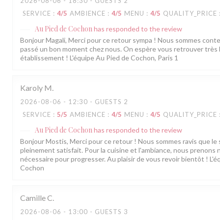
2026-08-06
- 18:30 - GUESTS 2
SERVICE
:
4
/5
AMBIENCE
:
4
/5
MENU
:
4
/5
QUALITY_PRICE
Au Pied de Cochon
has responded to the review
Bonjour Magali, Merci pour ce retour sympa ! Nous sommes cont
passé un bon moment chez nous. On espère vous retrouver très 
établissement ! L'équipe Au Pied de Cochon, Paris 1
Karoly
M
2026-08-06
- 12:30 - GUESTS 2
SERVICE
:
5
/5
AMBIENCE
:
4
/5
MENU
:
4
/5
QUALITY_PRICE
Au Pied de Cochon
has responded to the review
Bonjour Mostis, Merci pour ce retour ! Nous sommes ravis que le 
pleinement satisfait. Pour la cuisine et l'ambiance, nous prenons 
nécessaire pour progresser. Au plaisir de vous revoir bientôt ! L'
Cochon
Camille
C
2026-08-06
- 13:00 - GUESTS 3