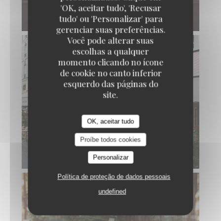
'OK, aceitar tudo', 'Recusar
tudo' ou 'Personalizar' para
gerenciar suas preferências.
Você pode alterar suas
escolhas a qualquer
momento clicando no ícone
de cookie no canto inferior
esquerdo das páginas do
site.
OK, aceitar tudo
Proíbe todos cookies
Personalizar
Política de proteção de dados pessoais
undefined