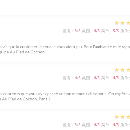
服务
:
5
/5
氛围
:
4
/5
菜单
:
5
/5
质价
is que la cuisine et le service vous aient plu. Pour l'ambiance et le rap
L'équipe Au Pied de Cochon
服务
:
4
/5
氛围
:
4
/5
菜单
:
4
/5
质价
es contents que vous ayez passé un bon moment chez nous. On espère 
e Au Pied de Cochon, Paris 1
服务
:
5
/5
氛围
:
4
/5
菜单
:
4
/5
质价