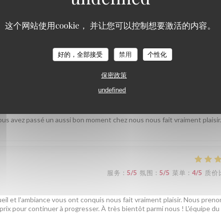
 cuisine, l'ambiance et le rapport qualité-prix vous aient conquis. Concer
s bientôt parmi nous ! L'équipe du Au Pied de Cochon
这个网站使用cookie， 并让您可以控制想要激活的内容。
好的，全部接受
禁用
个性化
服务
:
5
/5
氛围
:
5
/5
菜单
:
5
/5
质价
保密政策
undefined
esse, service agréable et efficace
ous avez passé un aussi bon moment chez nous nous fait vraiment plaisir
服务
:
5
/5
氛围
:
5
/5
菜单
:
4
/5
质价
ueil et l'ambiance vous ont conquis nous fait vraiment plaisir. Nous preno
-prix pour continuer à progresser. À très bientôt parmi nous ! L'équipe du