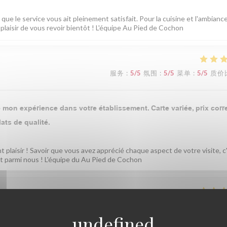
ue le service vous ait pleinement satisfait. Pour la cuisine et l'ambianc
plaisir de vous revoir bientôt ! L'équipe Au Pied de Cochon
服务
:
5
/5
氛围
:
5
/5
菜单
:
5
/5
质价
mon expérience dans votre établissement. Carte variée, prix corre
ats de qualité.
t plaisir ! Savoir que vous avez apprécié chaque aspect de votre visite, c
t parmi nous ! L'équipe du Au Pied de Cochon
服务
:
4
/5
氛围
:
5
/5
菜单
:
5
/5
质价