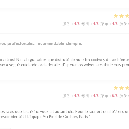
服务
:
4
/5
氛围
:
4
/5
菜单
:
4
/5
质价
enos profesionales, recomendable siempre.
nosotros! Nos alegra saber que disfrutó de nuestra cocina y del ambient
n a seguir cuidando cada detalle. ¡Esperamos volver a recibirle muy pro
服务
:
4
/5
氛围
:
4
/5
菜单
:
5
/5
质价
ravis que la cuisine vous ait autant plu. Pour le rapport qualité/prix, o
evoir bientôt ! L'équipe Au Pied de Cochon, Paris 1