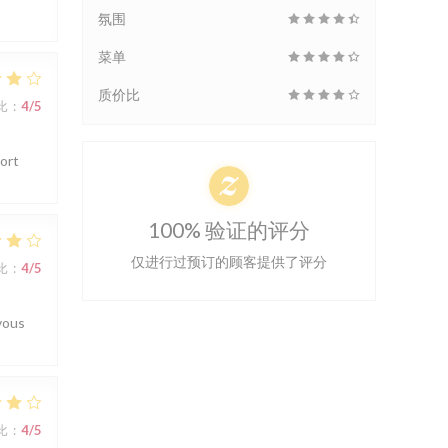
氛围
菜单
质价比
比
:
4
/5
port
100% 验证的评分
仅进行过预订的顾客提供了评分
比
:
4
/5
vous
比
:
4
/5