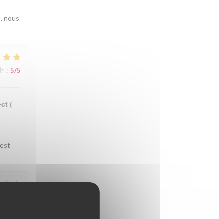
e, nous
比
:
5
/5
ct (
'est
比
:
5
/5