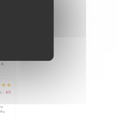
nant le
比
:
5
/5
. À
比
:
4
/5
ns
 Au