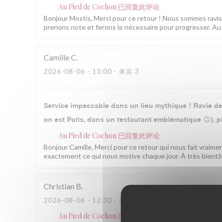
Au Pied de Cochon
已回复此评论
Bonjour Mostis, Merci pour ce retour ! Nous sommes ravis q
prenons note et ferons le nécessaire pour progresser. Au 
Camille
C
2026-08-06
- 13:00 - 来宾 3
Service impeccable dans un lieu mythique ! Ravie de 
on est Paris, dans un restaurant emblématique 😉), pl
Au Pied de Cochon
已回复此评论
Bonjour Camille, Merci pour ce retour qui nous fait vraimen
exactement ce qui nous motive chaque jour. À très bientô
Christian
B
2026-08-06
- 12:30 - 来宾 2
Au Pied de Cochon
已回复此评论