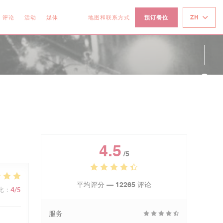
ZH
评论
活动
媒体
地图和联系方式
预订餐位
((在新窗口中打开))
((在新窗口中打开))
Fac
Ins
4.5
/5
平均评分 —
12265 评论
比
:
4
/5
服务