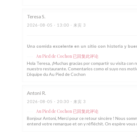
Teresa
S
2026-08-05
- 13:00 - 来宾 3
Una comida excelente en un sitio con historia y bu
Au Pied de Cochon
已回复此评论
Hola Teresa, ¡Muchas gracias por compartir su visita con 
nuestro restaurante. Comentarios como el suyo nos motiva
L'équipe du Au Pied de Cochon
Antoni
R
2026-08-05
- 20:30 - 来宾 3
Au Pied de Cochon
已回复此评论
Bonjour Antoni, Merci pour ce retour sincère ! Nous sommes 
entend votre remarque et on y réfléchit. On espère vous r