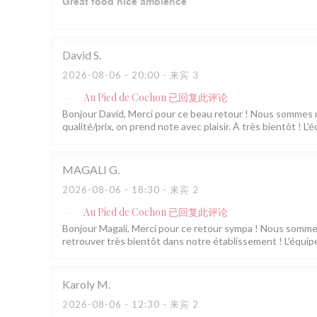
Great food nice ambience
David
S
2026-08-06
- 20:00 - 来宾 3
Au Pied de Cochon
已回复此评论
Bonjour David, Merci pour ce beau retour ! Nous sommes rav
qualité/prix, on prend note avec plaisir. À très bientôt ! 
MAGALI
G
2026-08-06
- 18:30 - 来宾 2
Au Pied de Cochon
已回复此评论
Bonjour Magali, Merci pour ce retour sympa ! Nous somm
retrouver très bientôt dans notre établissement ! L'équip
Karoly
M
2026-08-06
- 12:30 - 来宾 2