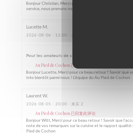
Bonjour Christian, Merci pour ce beau retour ! Ravis que la
service, nous prenons note et ferons encore mieux. À trè
Lucette
M
2026-08-06
- 12:00 - 来宾 2
Pour les amateurs de cochonnaille une excellente adr
Au Pied de Cochon
已回复此评论
Bonjour Lucette, Merci pour ce beau retour ! Savoir que v
très bientôt parmi nous ! L'équipe du Au Pied de Cochon
Laurent
W
2026-08-05
- 20:00 - 来宾 2
Au Pied de Cochon
已回复此评论
Bonjour Witt, Merci pour ce beau retour ! Savoir que l'acc
note de vos remarques sur la cuisine et le rapport qualité
Pied de Cochon