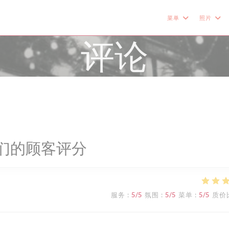
菜单
照片
评论
们的顾客评分
服务
:
5
/5
氛围
:
5
/5
菜单
:
5
/5
质价