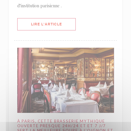
d’institution parisienne .
((OUVRE UNE NOUVELLE FENÊTRE)
LIRE L'ARTICLE
À PARIS, CETTE BRASSERIE MYTHIQUE
OUVERTE PRESQUE 24H/24 ET ET 7 J/7
SERT LA MEILLEURE SOUPE À L’OIGNON ET