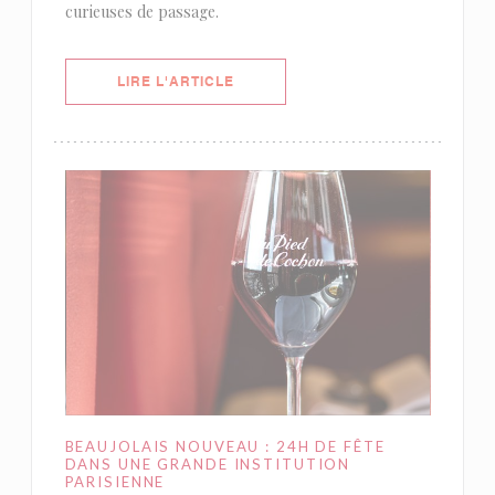
curieuses de passage.
((OUVRE UNE NOUVELLE FENÊTRE)
LIRE L'ARTICLE
BEAUJOLAIS NOUVEAU : 24H DE FÊTE
DANS UNE GRANDE INSTITUTION
PARISIENNE