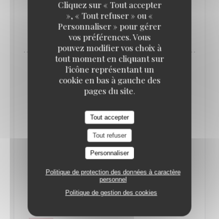
Cliquez sur « Tout accepter
», « Tout refuser » ou «
Personnaliser » pour gérer
((OUVRE UNE NOUVELLE FENÊTRE)
LIRE L'ARTICLE
vos préférences. Vous
pouvez modifier vos choix à
tout moment en cliquant sur
l'icône représentant un
cookie en bas à gauche des
pages du site.
Tout accepter
Tout refuser
Personnaliser
Politique de protection des données à caractère
personnel
QUE FAIRE À PARIS CETTE SEMAINE ? (16-
Politique de gestion des cookies
22 JUIN) // LE BONBON
17/06/2025