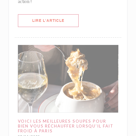
action !
((OUVRE UNE NOUVELLE FENÊTRE)
LIRE L'ARTICLE
VOICI LES MEILLEURES SOUPES POUR
BIEN VOUS RÉCHAUFFER LORSQU’IL FAIT
FROID À PARIS