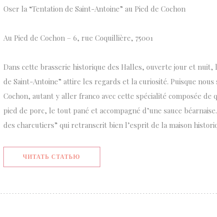
Oser la “Tentation de Saint-Antoine” au Pied de Cochon
Au Pied de Cochon – 6, rue Coquillière, 75001
Dans cette brasserie historique des Halles, ouverte jour et nuit, 
de Saint-Antoine” attire les regards et la curiosité. Puisque nou
Cochon, autant y aller franco avec cette spécialité composée de 
pied de porc, le tout pané et accompagné d’une sauce béarnais
des charcutiers” qui retranscrit bien l’esprit de la maison histori
((ОТКРЫВАЕТСЯ В НОВОМ ОКНЕ))
ЧИТАТЬ СТАТЬЮ