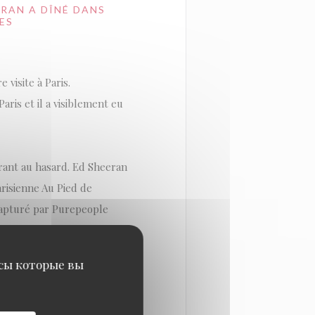
ERAN A DÎNÉ DANS
ES
 visite à Paris.
ris et il a visiblement eu
urant au hasard. Ed Sheeran
parisienne Au Pied de
 capturé par Purepeople
исы которые вы