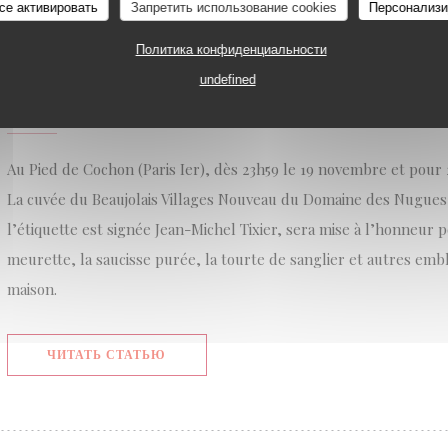
се активировать
Запретить использование cookies
Персонализи
Политика конфиденциальности
undefined
BEAUJOLAIS NOUVEAUX 2025, UN MILLÉSIME OPUL
19/11/2025
Au Pied de Cochon (Paris Ier), dès 23h59 le 19 novembre et pou
La cuvée du Beaujolais Villages Nouveau du Domaine des Nugues 
l’étiquette est signée Jean-Michel Tixier, sera mise à l’honneu
meurette, la saucisse purée, la tourte de sanglier et autres emb
maison.
((ОТКРЫВАЕТСЯ В НОВОМ ОКНЕ))
ЧИТАТЬ СТАТЬЮ