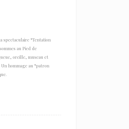
la spectaculaire “Tentation
s sommes au Pied de
queue, oreille, museau et
e. Un hommage au “patron
que.