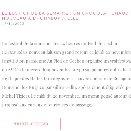
LE BEST OF DE LA SEMAINE : UN CHOCOLAT CHAUD 3
NOUVEAU À L'HONNEUR // ELLE
17/11/2025
Le festival de la semaine : les 24 heures du Pied de Cochon
Le Beaujolais nouveau fait son grand retour ce jeudi 20 novembre
l'institution parisienne Au Pied de Cochon organise un vrai festiv
dire ! Dès le mercredi 19 novembre à 23 h 59 quand retentira la cl
mythique des Halles fera déguster sa cuvée spéciale de Beaujola
Domaine des Nugues par Gilles Gelin, spécialement étiquetée pou
Michel Tixier). Le midi du 20 novembre, un menu pensé autour d
proposé aux curieux et curieuses de passage.
((ОТКРЫВАЕТСЯ В НОВОМ ОКНЕ))
ЧИТАТЬ СТАТЬЮ