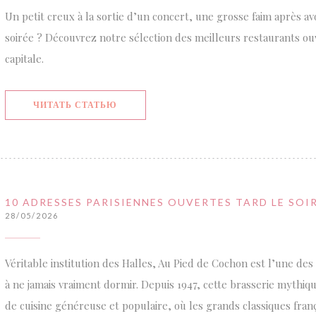
Un petit creux à la sortie d’un concert, une grosse faim après av
soirée ? Découvrez notre sélection des meilleurs restaurants ouv
capitale.
((ОТКРЫВАЕТСЯ В НОВОМ ОКНЕ))
ЧИТАТЬ СТАТЬЮ
10 ADRESSES PARISIENNES OUVERTES TARD LE SOIR
28/05/2026
Véritable institution des Halles, Au Pied de Cochon est l’une des
à ne jamais vraiment dormir. Depuis 1947, cette brasserie mythiq
de cuisine généreuse et populaire, où les grands classiques frança