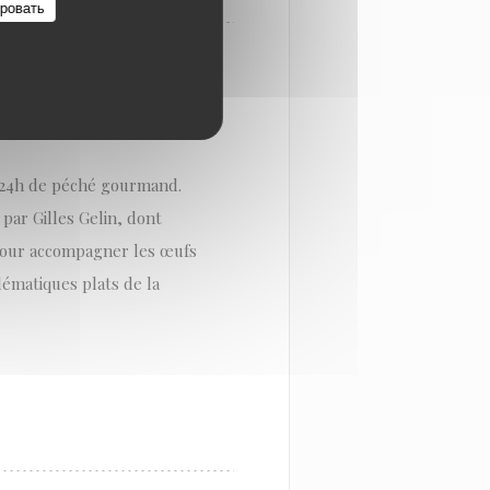
ровать
ENT ET HARMONIEUX
r 24h de péché gourmand.
par Gilles Gelin, dont
r pour accompagner les œufs
lématiques plats de la