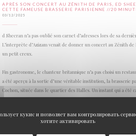
APRÈS SON CONCERT AU ZÉNITH DE PARIS, ED SHE
CETTE FAMEUSE BRASSERIE PARISIENNE //20 MINUT
03/12/2025
d Sheeran n’a pas oublié son carnet d’adresses lors de sa dernière
L’interprète d’Azizam venait de donner un concert au Zénith de Pa
un petit creux.
Fin gastronome, le chanteur britannique n’a pas choisi un resta
a été aperçu à la sortie d’une véritable institution, la brasserie 
Cochon, située dans le quartier des Halles. Un instant qui a été
dans une vidéo partagée sur TikTok.
ользует кукис и позволяет вам контролировать серв
((ОТКРЫВАЕТСЯ В НОВОМ ОКНЕ))
ЧИТАТЬ СТАТЬЮ
хотите активировать