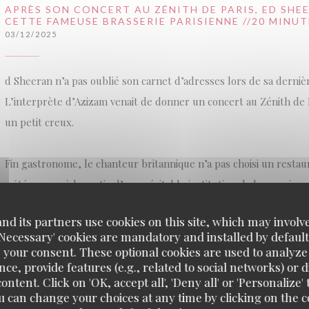
APRÈS SON CONCERT AU ZÉNITH DE PARIS, ED SHE
CETTE FAMEUSE BRASSERIE PARISIENNE //20 MINUT
03/12/2025
d Sheeran n’a pas oublié son carnet d’adresses lors de sa dernière
L’interprète d’Azizam venait de donner un concert au Zénith de Pa
un petit creux.
Fin gastronome, le chanteur britannique n’a pas choisi un resta
a été aperçu à la sortie d’une véritable institution, la brasserie 
Cochon, située dans le quartier des Halles. Un instant qui a été
d its partners use cookies on this site, which may involve
dans une vidéo partagée sur TikTok.
'Necessary' cookies are mandatory and installed by default
 your consent. These optional cookies are used to analyz
ce, provide features (e.g., related to social networks) or 
((OPENS IN A NEW WINDOW))
READ THE ARTICLE
ontent. Click on 'OK, accept all', 'Deny all' or 'Personaliz
u can change your choices at any time by clicking on the co