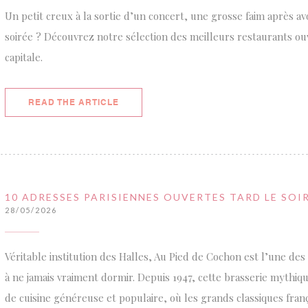
Un petit creux à la sortie d’un concert, une grosse faim après av
soirée ? Découvrez notre sélection des meilleurs restaurants ouv
capitale.
((OPENS IN A NEW WINDOW))
READ THE ARTICLE
10 ADRESSES PARISIENNES OUVERTES TARD LE SOIR
28/05/2026
Véritable institution des Halles, Au Pied de Cochon est l’une des
à ne jamais vraiment dormir. Depuis 1947, cette brasserie mythiq
de cuisine généreuse et populaire, où les grands classiques frança