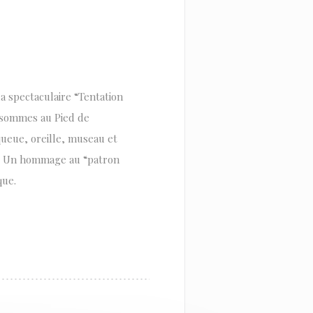
la spectaculaire “Tentation
s sommes au Pied de
queue, oreille, museau et
e. Un hommage au “patron
que.