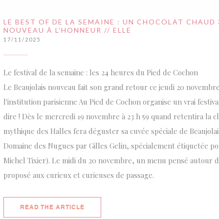
LE BEST OF DE LA SEMAINE : UN CHOCOLAT CHAUD 3
NOUVEAU À L'HONNEUR // ELLE
17/11/2025
Le festival de la semaine : les 24 heures du Pied de Cochon
Le Beaujolais nouveau fait son grand retour ce jeudi 20 novembre
l'institution parisienne Au Pied de Cochon organise un vrai festiv
dire ! Dès le mercredi 19 novembre à 23 h 59 quand retentira la cl
mythique des Halles fera déguster sa cuvée spéciale de Beaujola
Domaine des Nugues par Gilles Gelin, spécialement étiquetée pou
Michel Tixier). Le midi du 20 novembre, un menu pensé autour d
proposé aux curieux et curieuses de passage.
((OPENS IN A NEW WINDOW))
READ THE ARTICLE