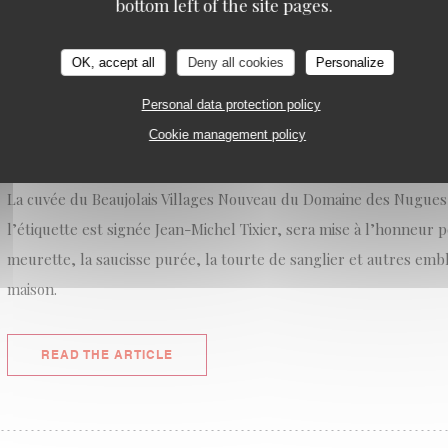
bottom left of the site pages.
OK, accept all
Deny all cookies
Personalize
BEAUJOLAIS NOUVEAUX 2025, UN MILLÉSIME OPUL
19/11/2025
Personal data protection policy
Cookie management policy
Au Pied de Cochon (Paris Ier), dès 23h59 le 19 novembre et pou
La cuvée du Beaujolais Villages Nouveau du Domaine des Nugues 
l’étiquette est signée Jean-Michel Tixier, sera mise à l’honneu
meurette, la saucisse purée, la tourte de sanglier et autres emb
maison.
((OPENS IN A NEW WINDOW))
READ THE ARTICLE