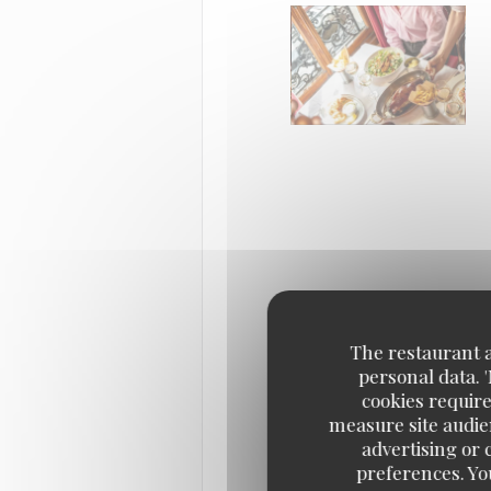
The restaurant an
personal data. 
cookies require
measure site audien
advertising or c
preferences. Yo