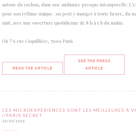
autour du cochon, dans une ambiance presque intemporelle. L’ex
pour son rythme unique : on peut y manger à toute heure, du ma
nuit, avec une ouverture quotidienne de 8 h à 5 h du matin.
Où ? 6 rue Coquillière, 75001 Paris
SEE THE PRESS
((OPENS IN A NEW WINDOW))
((OPENS IN A N
READ THE ARTICLE
ARTICLE
CES MICROEXPÉRIENCES SONT LES MEILLEURES À VI
//PARIS SECRET
24/03/2026