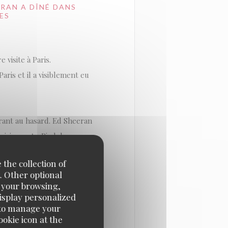
ERAN A DÎNÉ DANS
ES
 visite à Paris.
ris et il a visiblement eu
urant au hasard. Ed Sheeran
parisienne Au Pied de
 capturé par Purepeople
 the collection of
. Other optional
e your browsing,
display personalized
e' to manage your
okie icon at the