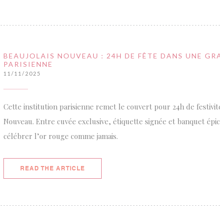
BEAUJOLAIS NOUVEAU : 24H DE FÊTE DANS UNE GR
PARISIENNE
11/11/2025
Cette institution parisienne remet le couvert pour 24h de festivit
Nouveau. Entre cuvée exclusive, étiquette signée et banquet épi
célébrer l’or rouge comme jamais.
((OPENS IN A NEW WINDOW))
READ THE ARTICLE