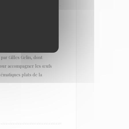
ENT ET HARMONIEUX
r 24h de péché gourmand.
par Gilles Gelin, dont
r pour accompagner les œufs
lématiques plats de la