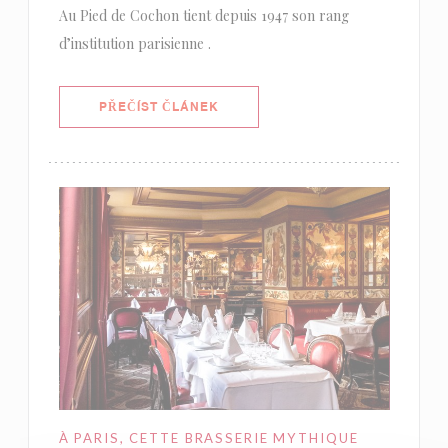
Au Pied de Cochon tient depuis 1947 son rang
d’institution parisienne .
((OTEVŘE SE V NOVÉM OKNĚ))
PŘEČÍST ČLÁNEK
À PARIS, CETTE BRASSERIE MYTHIQUE