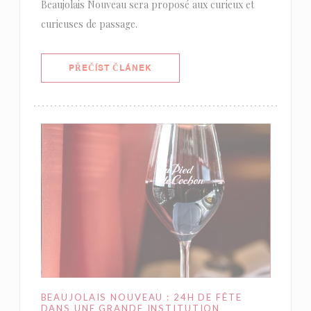
Beaujolais Nouveau sera proposé aux curieux et
curieuses de passage.
((OTEVŘE SE V NOVÉM OKNĚ))
PŘEČÍST ČLÁNEK
BEAUJOLAIS NOUVEAU : 24H DE FÊTE
DANS UNE GRANDE INSTITUTION