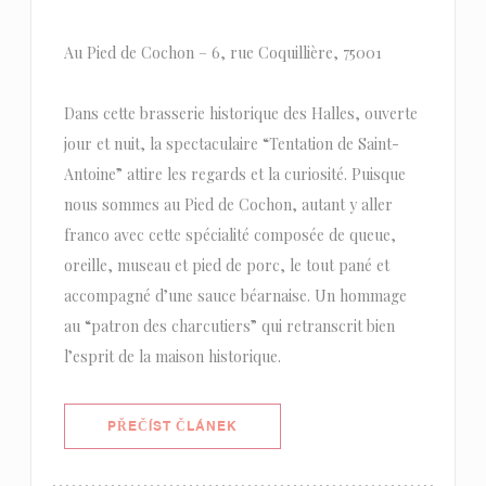
Au Pied de Cochon – 6, rue Coquillière, 75001
Dans cette brasserie historique des Halles, ouverte
jour et nuit, la spectaculaire “Tentation de Saint-
Antoine” attire les regards et la curiosité. Puisque
nous sommes au Pied de Cochon, autant y aller
franco avec cette spécialité composée de queue,
oreille, museau et pied de porc, le tout pané et
accompagné d’une sauce béarnaise. Un hommage
au “patron des charcutiers” qui retranscrit bien
l’esprit de la maison historique.
((OTEVŘE SE V NOVÉM OKNĚ))
PŘEČÍST ČLÁNEK