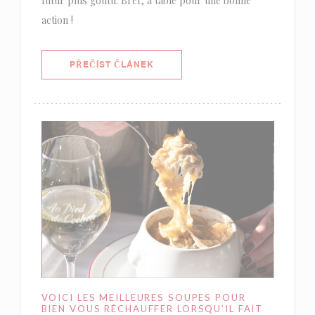
futur plus goûtu. Bref, à table pour une bonne
action !
((OTEVŘE SE V NOVÉM OKNĚ))
PŘEČÍST ČLÁNEK
VOICI LES MEILLEURES SOUPES POUR
BIEN VOUS RÉCHAUFFER LORSQU’IL FAIT