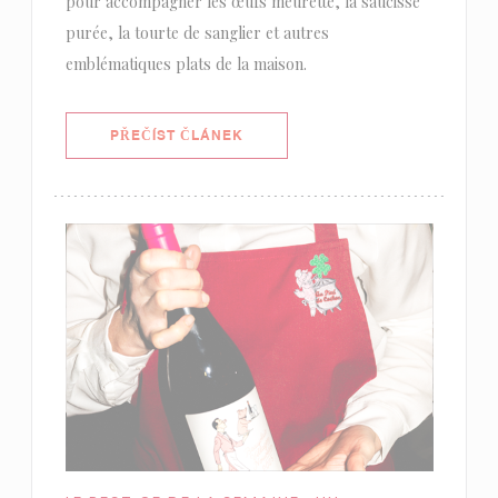
pour accompagner les œufs meurette, la saucisse
purée, la tourte de sanglier et autres
emblématiques plats de la maison.
((OTEVŘE SE V NOVÉM OKNĚ))
PŘEČÍST ČLÁNEK