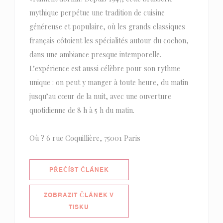
mythique perpétue une tradition de cuisine
généreuse et populaire, où les grands classiques
français côtoient les spécialités autour du cochon,
dans une ambiance presque intemporelle.
L’expérience est aussi célèbre pour son rythme
unique : on peut y manger à toute heure, du matin
jusqu’au cœur de la nuit, avec une ouverture
quotidienne de 8 h à 5 h du matin.
Où ? 6 rue Coquillière, 75001 Paris
((OTEVŘE SE V NOVÉM OKNĚ))
PŘEČÍST ČLÁNEK
ZOBRAZIT ČLÁNEK V
((OTEVŘE SE V NOVÉM OKNĚ))
TISKU