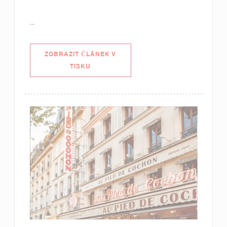
...
ZOBRAZIT ČLÁNEK V
((OTEVŘE SE V NOVÉM OKNĚ))
TISKU