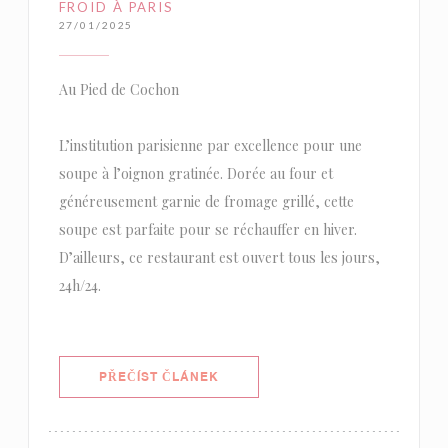
FROID À PARIS
27/01/2025
Au Pied de Cochon
L’institution parisienne par excellence pour une
soupe à l’oignon gratinée. Dorée au four et
généreusement garnie de fromage grillé, cette
soupe est parfaite pour se réchauffer en hiver.
D’ailleurs, ce restaurant est ouvert tous les jours,
24h/24.
((OTEVŘE SE V NOVÉM OKNĚ))
PŘEČÍST ČLÁNEK