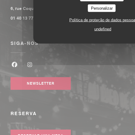
((abre numa nova janela))
Personalizar
6, rue Coquillière 75001 Paris
01 40 13 77 00
Política de proteção de dados pessoa
undefined
SIGA-NOS
Facebook ((abre numa nova janela))
Instagram ((abre numa nova janela))
NEWSLETTER
RESERVA