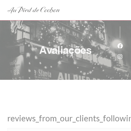
Painel de Gerenciamento de Cookies
Avaliações
Face
Inst
reviews_from_our_clients_follow