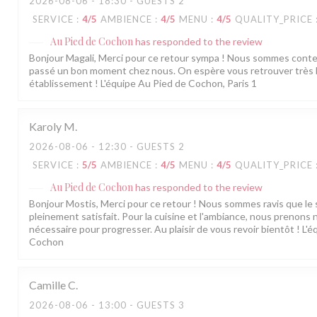
2026-08-06
- 18:30 - GUESTS 2
SERVICE
:
4
/5
AMBIENCE
:
4
/5
MENU
:
4
/5
QUALITY_PRICE
Au Pied de Cochon
has responded to the review
Bonjour Magali, Merci pour ce retour sympa ! Nous sommes cont
passé un bon moment chez nous. On espère vous retrouver très 
établissement ! L'équipe Au Pied de Cochon, Paris 1
Karoly
M
2026-08-06
- 12:30 - GUESTS 2
SERVICE
:
5
/5
AMBIENCE
:
4
/5
MENU
:
4
/5
QUALITY_PRICE
Au Pied de Cochon
has responded to the review
Bonjour Mostis, Merci pour ce retour ! Nous sommes ravis que le 
pleinement satisfait. Pour la cuisine et l'ambiance, nous prenons 
nécessaire pour progresser. Au plaisir de vous revoir bientôt ! L'
Cochon
Camille
C
2026-08-06
- 13:00 - GUESTS 3