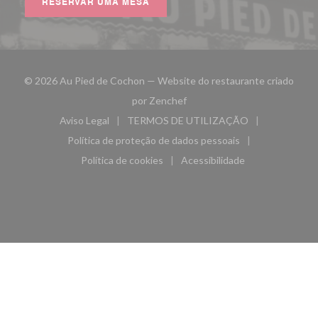
RESERVAR UMA MESA
© 2026 Au Pied de Cochon — Website do restaurante criado
((abre numa nova janela))
por
Zenchef
Aviso Legal
TERMOS DE UTILIZAÇÃO
((abre numa nova janela))
((abre numa nova janela))
Política de proteção de dados pessoais
((abre numa nova janela))
Política de cookies
Acessibilidade
((abre numa nova janela))
((abre numa nova janela)