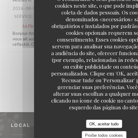
cookies neste site, o que pode impl
2026-08-05
- 20:30 - GUESTS 3
coleta de dados pessoais. Os coo
SERVICE
:
4
/5
AMBIENCE
:
4
/5
MENU
:
5
/5
QUALITY_PRICE
denominados «necessários» s
obrigatórios e instalados por padrão
Au Pied de Cochon
has responded to the review
cookies opcionais requerem s
Bonjour Antoni, Merci pour ce retour sincère ! Nous sommes ravis
consentimento. Esses cookies opc
vous ait autant plu. Pour le rapport qualité/prix, on entend votre
réfléchit. On espère vous revoir bientôt ! L'équipe Au Pied de Coc
servem para analisar sua navegaçã
a audiência do site, oferecer funcio
(por exemplo, relacionadas às redes 
1
2
3
ou exibir publicidade ou conteú
personalizados. Clique em 'OK, aceit
'Recusar tudo' ou 'Personalizar' 
gerenciar suas preferências. Voc
alterar suas escolhas a qualquer 
clicando no ícone de cookie no canto
esquerdo das páginas do site
OK, aceitar tudo
LOCAL
Proíbe todos cookies