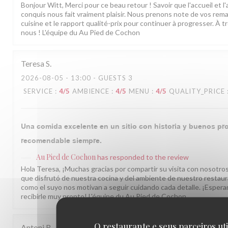
Bonjour Witt, Merci pour ce beau retour ! Savoir que l'accueil et 
conquis nous fait vraiment plaisir. Nous prenons note de vos rema
cuisine et le rapport qualité-prix pour continuer à progresser. À t
nous ! L'équipe du Au Pied de Cochon
Teresa
S
2026-08-05
- 13:00 - GUESTS 3
SERVICE
:
4
/5
AMBIENCE
:
4
/5
MENU
:
4
/5
QUALITY_PRICE
Una comida excelente en un sitio con historia y buenos pro
recomendable siempre.
Au Pied de Cochon
has responded to the review
Hola Teresa, ¡Muchas gracias por compartir su visita con nosotro
que disfrutó de nuestra cocina y del ambiente de nuestro restau
como el suyo nos motivan a seguir cuidando cada detalle. ¡Espera
recibirle muy pronto! L'équipe du Au Pied de Cochon
O restaurante e seus parceiros ut
Antoni
R