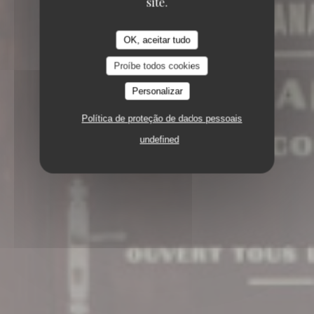
site.
OK, aceitar tudo
Proíbe todos cookies
Personalizar
Política de proteção de dados pessoais
undefined