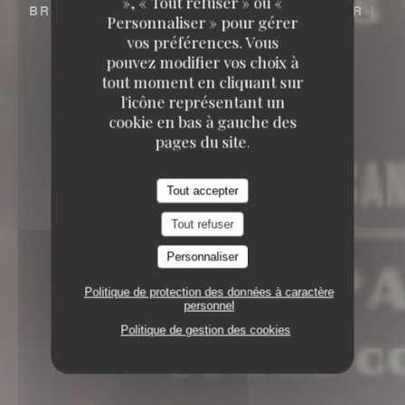
», « Tout refuser » ou «
BRASSERIE – FRUITS DE MER A EMPORTER
Personnaliser » pour gérer
6, RUE COQUILLIÈRE 75001 PARIS
vos préférences. Vous
pouvez modifier vos choix à
tout moment en cliquant sur
l'icône représentant un
cookie en bas à gauche des
pages du site.
Tout accepter
Tout refuser
Personnaliser
Politique de protection des données à caractère
personnel
Politique de gestion des cookies