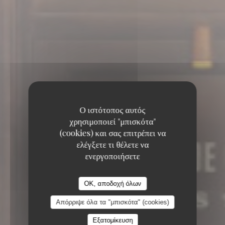
Ο ιστότοπος αυτός
χρησιμοποιεί "μπισκότα"
(cookies) και σας επιτρέπει να
ελέγξετε τι θέλετε να
ενεργοποιήσετε
OK, αποδοχή όλων
Απόρριψε όλα τα "μπισκότα" (cookies)
6, RUE COQUILLIÈRE 75001 PARIS
Εξατομίκευση