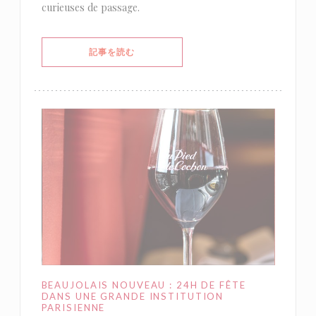
curieuses de passage.
((新しいウィンドウで開きます))
記事を読む
BEAUJOLAIS NOUVEAU : 24H DE FÊTE
DANS UNE GRANDE INSTITUTION
PARISIENNE