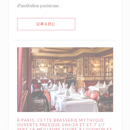
d’institution parisienne .
((新しいウィンドウで開きます))
記事を読む
À PARIS, CETTE BRASSERIE MYTHIQUE
OUVERTE PRESQUE 24H/24 ET ET 7 J/7
SERT LA MEILLEURE SOUPE À L’OIGNON ET