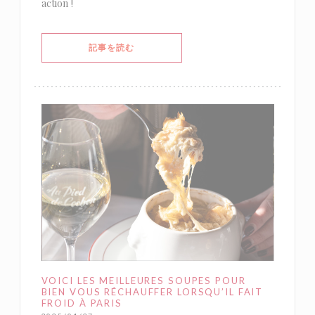
action !
((新しいウィンドウで開きます))
記事を読む
VOICI LES MEILLEURES SOUPES POUR
BIEN VOUS RÉCHAUFFER LORSQU’IL FAIT
FROID À PARIS