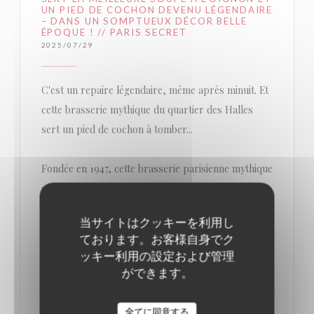
UN PIED DE COCHON DEVENU LÉGENDAIRE
– DANS UN SOMPTUEUX DÉCOR BELLE
ÉPOQUE ! // PARIS SECRET
2025/07/29
C'est un repaire légendaire, même après minuit. Et
cette brasserie mythique du quartier des Halles
sert un pied de cochon à tomber...
Fondée en 1947, cette brasserie parisienne mythique
sert un pied de cochon dont la recette est
inchangée depuis près de 70 ans. Ouvert presque
当サイトはクッキーを利用し
24h/24 et 7 jours sur 7, ce lieu où la gastronomie
ております。お客様自身でク
française est reine est un incontournable à Paris. Et
ッキー利用の設定および管理
ce, même après minuit ! Il ne vous reste plus qu’à
ができます。
pousser les portes de la brasserie, décorées de
poignées dorées… en forme de pieds de cochon !
全てに同意する