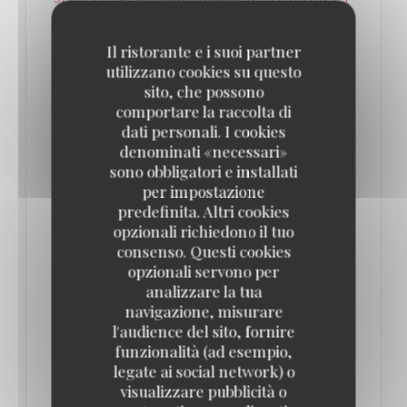
UN PIED DE COCHON DEVENU LÉGENDAIRE
– DANS UN SOMPTUEUX DÉCOR BELLE
ÉPOQUE ! // PARIS SECRET
Il ristorante e i suoi partner
29/07/2025
utilizzano cookies su questo
sito, che possono
comportare la raccolta di
C'est un repaire légendaire, même après minuit. Et
dati personali. I cookies
cette brasserie mythique du quartier des Halles
denominati «necessari»
sert un pied de cochon à tomber...
sono obbligatori e installati
per impostazione
predefinita. Altri cookies
Fondée en 1947, cette brasserie parisienne mythique
opzionali richiedono il tuo
sert un pied de cochon dont la recette est
consenso. Questi cookies
inchangée depuis près de 70 ans. Ouvert presque
opzionali servono per
analizzare la tua
24h/24 et 7 jours sur 7, ce lieu où la gastronomie
navigazione, misurare
française est reine est un incontournable à Paris. Et
l'audience del sito, fornire
ce, même après minuit ! Il ne vous reste plus qu’à
funzionalità (ad esempio,
legate ai social network) o
pousser les portes de la brasserie, décorées de
visualizzare pubblicità o
poignées dorées… en forme de pieds de cochon !