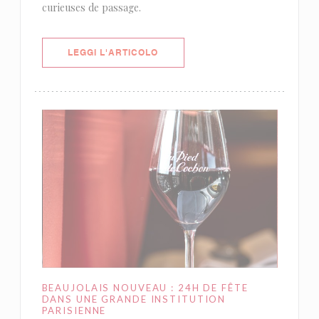
curieuses de passage.
((APRE UNA NUOVA FINESTRA))
LEGGI L'ARTICOLO
BEAUJOLAIS NOUVEAU : 24H DE FÊTE
DANS UNE GRANDE INSTITUTION
PARISIENNE