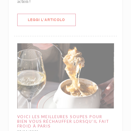
action !
((APRE UNA NUOVA FINESTRA))
LEGGI L'ARTICOLO
VOICI LES MEILLEURES SOUPES POUR
BIEN VOUS RÉCHAUFFER LORSQU’IL FAIT
FROID À PARIS