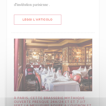
d’institution parisienne .
((APRE UNA NUOVA FINESTRA))
LEGGI L'ARTICOLO
À PARIS, CETTE BRASSERIE MYTHIQUE
OUVERTE PRESQUE 24H/24 ET ET 7 J/7
SERT LA MEILLEURE SOUPE À L’OIGNON ET