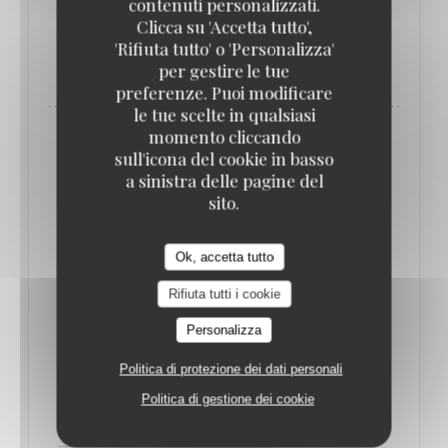
contenuti personalizzati.
Clicca su 'Accetta tutto',
'Rifiuta tutto' o 'Personalizza'
((APRE UNA NUOVA FINESTRA))
LEGGI L'ARTICOLO
per gestire le tue
preferenze. Puoi modificare
le tue scelte in qualsiasi
momento cliccando
sull'icona del cookie in basso
a sinistra delle pagine del
sito.
Ok, accetta tutto
Rifiuta tutti i cookie
Personalizza
Politica di protezione dei dati personali
QUE FAIRE À PARIS CETTE SEMAINE ? (16-
22 JUIN) // LE BONBON
Politica di gestione dei cookie
17/06/2025