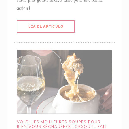
futur plus goûtu. Bref, à table pour une bonne
action !
((ABRE EN UNA NUEVA VENTANA)
LEA EL ARTICULO
VOICI LES MEILLEURES SOUPES POUR
BIEN VOUS RÉCHAUFFER LORSQU’IL FAIT