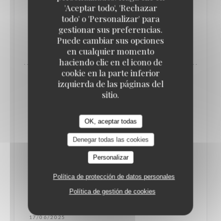
poignées dorées… en forme de pieds de cochon !
'Aceptar todo', 'Rechazar
todo' o 'Personalizar' para
gestionar sus preferencias.
((ABRE EN UNA NUEVA VENTANA)
LEA EL ARTICULO
Puede cambiar sus opciones
en cualquier momento
haciendo clic en el icono de
cookie en la parte inferior
izquierda de las páginas del
sitio.
OK, aceptar todas
Denegar todas las cookies
Personalizar
Política de protección de datos personales
Política de gestión de cookies
QUE FAIRE À PARIS CETTE SEMAINE ? (16-
22 JUIN) // LE BONBON
17/06/2025