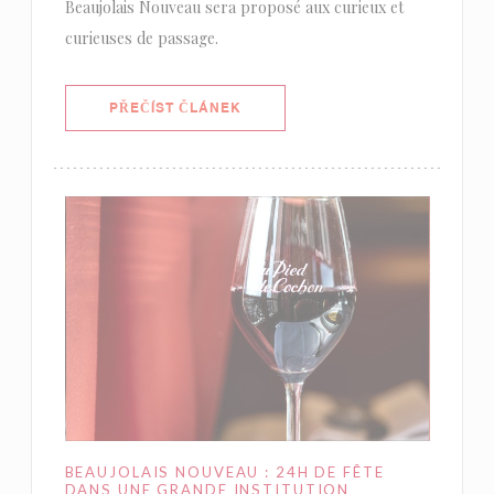
Beaujolais Nouveau sera proposé aux curieux et
curieuses de passage.
((OTEVŘE SE V NOVÉM OKNĚ))
PŘEČÍST ČLÁNEK
BEAUJOLAIS NOUVEAU : 24H DE FÊTE
DANS UNE GRANDE INSTITUTION