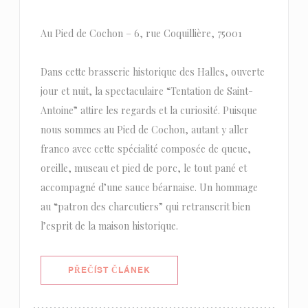
Au Pied de Cochon – 6, rue Coquillière, 75001
Dans cette brasserie historique des Halles, ouverte
jour et nuit, la spectaculaire “Tentation de Saint-
Antoine” attire les regards et la curiosité. Puisque
nous sommes au Pied de Cochon, autant y aller
franco avec cette spécialité composée de queue,
oreille, museau et pied de porc, le tout pané et
accompagné d’une sauce béarnaise. Un hommage
au “patron des charcutiers” qui retranscrit bien
l’esprit de la maison historique.
((OTEVŘE SE V NOVÉM OKNĚ))
PŘEČÍST ČLÁNEK