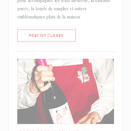
pour accompagner les œufs meurette, la saucisse
purée, la tourte de sanglier et autres
emblématiques plats de la maison.
((OTEVŘE SE V NOVÉM OKNĚ))
PŘEČÍST ČLÁNEK