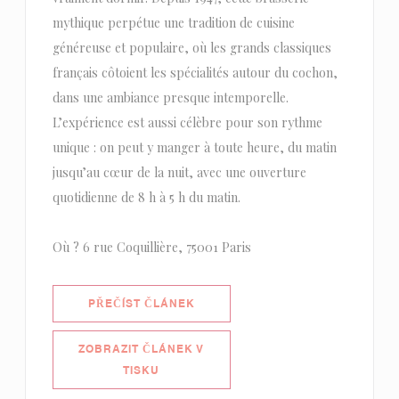
mythique perpétue une tradition de cuisine
généreuse et populaire, où les grands classiques
français côtoient les spécialités autour du cochon,
dans une ambiance presque intemporelle.
L’expérience est aussi célèbre pour son rythme
unique : on peut y manger à toute heure, du matin
jusqu’au cœur de la nuit, avec une ouverture
quotidienne de 8 h à 5 h du matin.
Où ? 6 rue Coquillière, 75001 Paris
((OTEVŘE SE V NOVÉM OKNĚ))
PŘEČÍST ČLÁNEK
ZOBRAZIT ČLÁNEK V
((OTEVŘE SE V NOVÉM OKNĚ))
TISKU