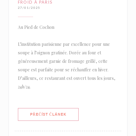
FROID À PARIS
27/01/2025
Au Pied de Cochon
L’institution parisienne par excellence pour une
soupe à l’oignon gratinée. Dorée au four et
généreusement garnie de fromage grillé, cette
soupe est parfaite pour se réchauffer en hiver.
D’ailleurs, ce restaurant est ouvert tous les jours,
24h/24.
((OTEVŘE SE V NOVÉM OKNĚ))
PŘEČÍST ČLÁNEK