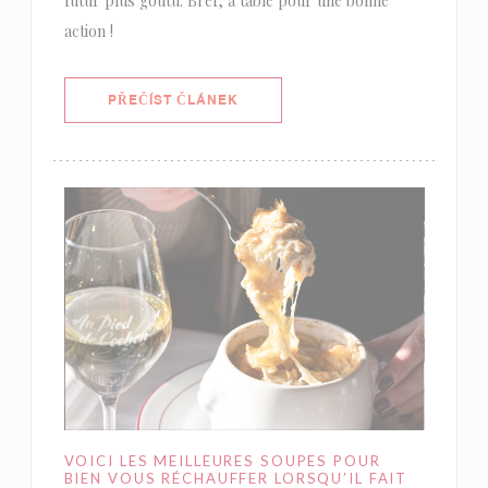
futur plus goûtu. Bref, à table pour une bonne
action !
((OTEVŘE SE V NOVÉM OKNĚ))
PŘEČÍST ČLÁNEK
VOICI LES MEILLEURES SOUPES POUR
BIEN VOUS RÉCHAUFFER LORSQU’IL FAIT