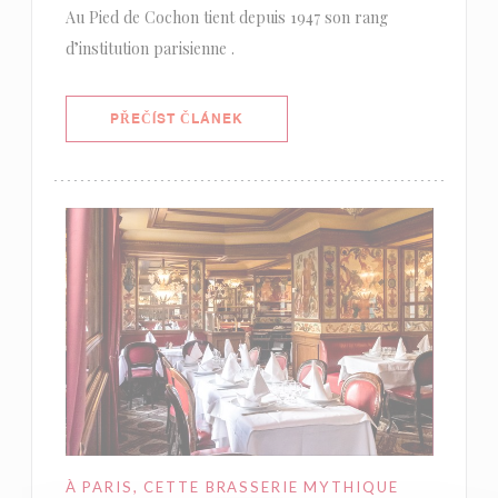
Au Pied de Cochon tient depuis 1947 son rang
d’institution parisienne .
((OTEVŘE SE V NOVÉM OKNĚ))
PŘEČÍST ČLÁNEK
À PARIS, CETTE BRASSERIE MYTHIQUE