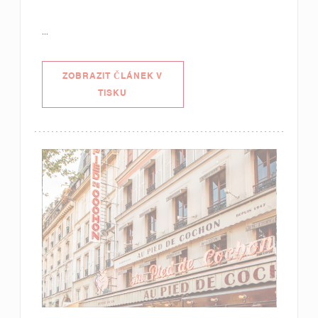
...
ZOBRAZIT ČLÁNEK V
((OTEVŘE SE V NOVÉM OKNĚ))
TISKU