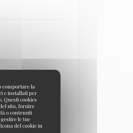
no comportare la
 e installati per
o. Questi cookies
el sito, fornire
ità o contenuti
 gestire le tue
icona del cookie in