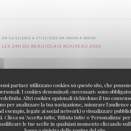
DA 16/11/2023 A 17/11/2023 DA 00H00 A 04H00
LES 24H DU BEAUJOLAIS NOUVEAU 2023
 i suoi partner utilizzano cookies su questo sito, che posso
 personali. I cookies denominati «necessari» sono obbligatori
definita. Altri cookies opzionali richiedono il tuo consens
DA 16/11/2022 A 17/11/2022 DA 00H00 A 04H00
no per analizzare la tua navigazione, misurare l'audience d
LES 24H DU BEAUJOLAIS NOUVEAU 2022
ad esempio, legate ai social network) o visualizzare pubblic
. Clicca su 'Accetta tutto', 'Rifiuta tutto' o 'Personalizza' per
odificare le tue scelte in qualsiasi momento cliccando sull'
MAGGIORI
basso a sinistra delle pagine del sito.
((APRE UNA NUOVA FINESTRA))
INFORMAZIONI