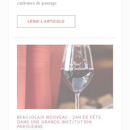
curieuses de passage.
((APRE UNA NUOVA FINESTRA))
LEGGI L'ARTICOLO
BEAUJOLAIS NOUVEAU : 24H DE FÊTE
DANS UNE GRANDE INSTITUTION
PARISIENNE