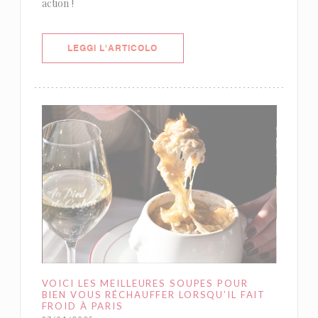
action !
((APRE UNA NUOVA FINESTRA))
LEGGI L'ARTICOLO
VOICI LES MEILLEURES SOUPES POUR
BIEN VOUS RÉCHAUFFER LORSQU’IL FAIT
FROID À PARIS