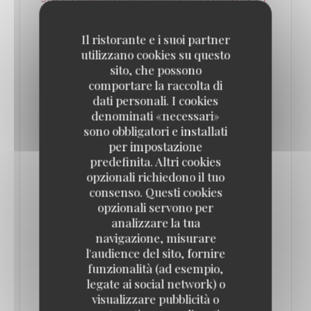
UN PIED DE COCHON DEVENU LÉGENDAIRE
– DANS UN SOMPTUEUX DÉCOR BELLE
ÉPOQUE ! // PARIS SECRET
Il ristorante e i suoi partner
29/07/2025
utilizzano cookies su questo
sito, che possono
comportare la raccolta di
C'est un repaire légendaire, même après minuit. Et
dati personali. I cookies
cette brasserie mythique du quartier des Halles
denominati «necessari»
sert un pied de cochon à tomber...
sono obbligatori e installati
per impostazione
predefinita. Altri cookies
Fondée en 1947, cette brasserie parisienne mythique
opzionali richiedono il tuo
sert un pied de cochon dont la recette est
consenso. Questi cookies
inchangée depuis près de 70 ans. Ouvert presque
opzionali servono per
analizzare la tua
24h/24 et 7 jours sur 7, ce lieu où la gastronomie
navigazione, misurare
française est reine est un incontournable à Paris. Et
l'audience del sito, fornire
ce, même après minuit ! Il ne vous reste plus qu’à
funzionalità (ad esempio,
legate ai social network) o
pousser les portes de la brasserie, décorées de
visualizzare pubblicità o
poignées dorées… en forme de pieds de cochon !