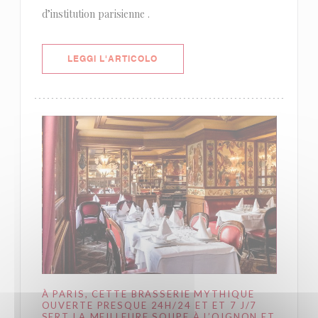
d’institution parisienne .
((APRE UNA NUOVA FINESTRA))
LEGGI L'ARTICOLO
À PARIS, CETTE BRASSERIE MYTHIQUE
OUVERTE PRESQUE 24H/24 ET ET 7 J/7
SERT LA MEILLEURE SOUPE À L’OIGNON ET