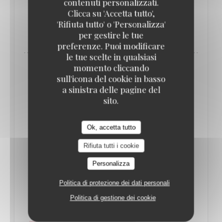
contenuti personalizzati.
Clicca su 'Accetta tutto',
'Rifiuta tutto' o 'Personalizza'
((APRE UNA NUOVA FINESTRA))
LEGGI L'ARTICOLO
per gestire le tue
preferenze. Puoi modificare
le tue scelte in qualsiasi
momento cliccando
sull'icona del cookie in basso
a sinistra delle pagine del
sito.
Ok, accetta tutto
Rifiuta tutti i cookie
Personalizza
Politica di protezione dei dati personali
QUE FAIRE À PARIS CETTE SEMAINE ? (16-
22 JUIN) // LE BONBON
Politica di gestione dei cookie
17/06/2025