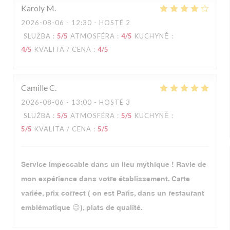
Karoly
M
2026-08-06
- 12:30 - HOSTÉ 2
SLUŽBA
:
5
/5
ATMOSFÉRA
:
4
/5
KUCHYNĚ
:
4
/5
KVALITA / CENA
:
4
/5
Camille
C
2026-08-06
- 13:00 - HOSTÉ 3
SLUŽBA
:
5
/5
ATMOSFÉRA
:
5
/5
KUCHYNĚ
:
5
/5
KVALITA / CENA
:
5
/5
Service impeccable dans un lieu mythique ! Ravie de
mon expérience dans votre établissement. Carte
variée, prix correct ( on est Paris, dans un restaurant
emblématique 😉), plats de qualité.