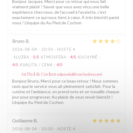
Bonjour Jacques, Merci pour ce retour qui nous fait
vraiment plaisir ! Savoir que vous avez vécu une belle
expérience chez nous, de l'accueil à l'assiette, c'est
exactement ce qui nous tient à cœur. À très bientôt parmi
nous ! L'équipe du Au Pied de Cochon
Bruno
B
2026-08-04
- 20:30 - HOSTÉ 4
SLUŽBA
:
5
/5
ATMOSFÉRA
:
4
/5
KUCHYNĚ
:
4
/5
KVALITA / CENA
:
4
/5
Au Pied de Cochon
odpověděl na hodnocení
Bonjour Bruno, Merci pour ce beau retour ! Nous sommes
ravis que le service vous ait pleinement satisfait. Pour la
cuisine et l'ambiance, on prend note et on travaille chaque
jour pour progresser. Au plaisir de vous revoir bientôt !
L'équipe Au Pied de Cochon
Guillaume
B
2026-08-04
- 20:30 - HOSTÉ 4