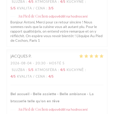
SLUŽBA
:
4
/5
ATMOSFÉRA
:
4
/5
KUCHYNĚ
:
5
/5
KVALITA / CENA
:
3
/5
Au Pied de Cochon
odpověděl na hodnocení
Bonjour Antoni, Merci pour ce retour sincère ! Nous
sommes ravis que la cuisine vous ait autant plu. Pour le
rapport qualité/prix, on entend votre remarque et on y
réfléchit. On espère vous revoir bientôt ! L'équipe Au Pied
de Cochon, Paris 1
jACQUES
P
2026-08-04
- 20:30 - HOSTÉ 5
SLUŽBA
:
5
/5
ATMOSFÉRA
:
4
/5
KUCHYNĚ
:
4
/5
KVALITA / CENA
:
4
/5
Bel accueil - Belle assiette - Belle ambiance - La
brasserie telle qu'on en rêve
Au Pied de Cochon
odpověděl na hodnocení