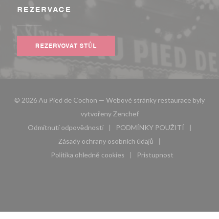
REZERVACE
REZERVOVAT STŮL
© 2026 Au Pied de Cochon — Webové stránky restaurace byly
((otevře se v novém okně))
vytvořeny
Zenchef
Odmítnutí odpovědnosti
PODMÍNKY POUŽITÍ
((otevře se v novém okně))
((otevře se v novém 
Zásady ochrany osobních údajů
((otevře se v novém okně))
Politika ohledně cookies
Pristupnost
((otevře se v novém okně))
((otevře se v novém 