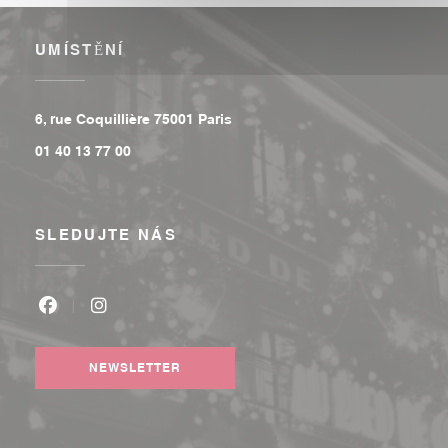
UMÍSTĚNÍ
((otevře se v novém okně))
6, rue Coquillière 75001 Paris
01 40 13 77 00
SLEDUJTE NÁS
Facebook ((otevře se v novém okně))
Instagram ((otevře se v novém okně))
NEWSLETTER