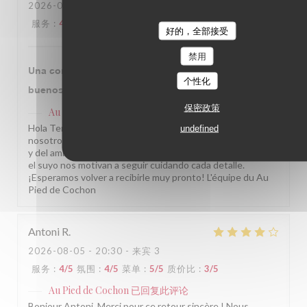
2026-08-05
- 13:00 - 来宾 3
服务
:
4
/5
氛围
:
4
/5
菜单
:
4
/5
质价比
:
4
/5
好的，全部接受
禁用
Una comida excelente en un sitio con historia y
个性化
buenos profesionales, recomendable siempre.
保密政策
Au Pied de Cochon
已回复此评论
Hola Teresa, ¡Muchas gracias por compartir su visita con
undefined
nosotros! Nos alegra saber que disfrutó de nuestra cocina
y del ambiente de nuestro restaurante. Comentarios como
el suyo nos motivan a seguir cuidando cada detalle.
¡Esperamos volver a recibirle muy pronto! L'équipe du Au
Pied de Cochon
Antoni
R
2026-08-05
- 20:30 - 来宾 3
服务
:
4
/5
氛围
:
4
/5
菜单
:
5
/5
质价比
:
3
/5
Au Pied de Cochon
已回复此评论
Bonjour Antoni, Merci pour ce retour sincère ! Nous