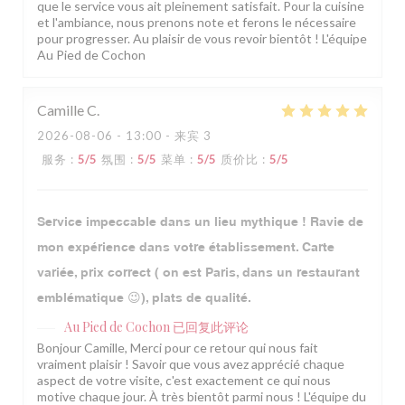
que le service vous ait pleinement satisfait. Pour la cuisine
et l'ambiance, nous prenons note et ferons le nécessaire
pour progresser. Au plaisir de vous revoir bientôt ! L'équipe
Au Pied de Cochon
Camille
C
2026-08-06
- 13:00 - 来宾 3
服务
:
5
/5
氛围
:
5
/5
菜单
:
5
/5
质价比
:
5
/5
Service impeccable dans un lieu mythique ! Ravie de
mon expérience dans votre établissement. Carte
variée, prix correct ( on est Paris, dans un restaurant
emblématique 😉), plats de qualité.
Au Pied de Cochon
已回复此评论
Bonjour Camille, Merci pour ce retour qui nous fait
vraiment plaisir ! Savoir que vous avez apprécié chaque
aspect de votre visite, c'est exactement ce qui nous
motive chaque jour. À très bientôt parmi nous ! L'équipe du