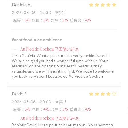
Daniela
A
2026-08-06
- 19:30 - 来宾 2
服务
:
5
/5
氛围
:
5
/5
菜单
:
5
/5
质价比
:
4
/5
Great food nice ambience
Au Pied de Cochon
已回复此评论
Hello Daniela, What a pleasure to read your kind words!
We are so glad you had a wonderful time with us. Your
feedback on anticipating our guests' needs is truly
valuable, and we will keep it in mind. We hope to welcome
you back very soon! L'équipe du Au Pied de Cochon
David
S
2026-08-06
- 20:00 - 来宾 3
服务
:
5
/5
氛围
:
4
/5
菜单
:
5
/5
质价比
:
4
/5
Au Pied de Cochon
已回复此评论
Bonjour David, Merci pour ce beau retour ! Nous sommes