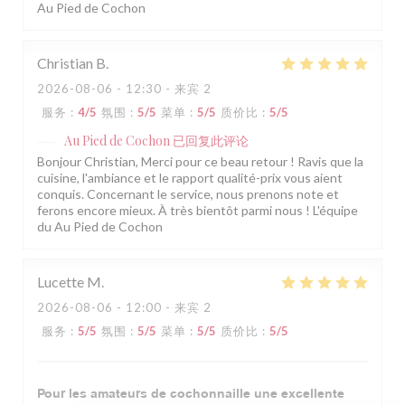
Au Pied de Cochon
Christian
B
2026-08-06
- 12:30 - 来宾 2
服务
:
4
/5
氛围
:
5
/5
菜单
:
5
/5
质价比
:
5
/5
Au Pied de Cochon
已回复此评论
Bonjour Christian, Merci pour ce beau retour ! Ravis que la
cuisine, l'ambiance et le rapport qualité-prix vous aient
conquis. Concernant le service, nous prenons note et
ferons encore mieux. À très bientôt parmi nous ! L'équipe
du Au Pied de Cochon
Lucette
M
2026-08-06
- 12:00 - 来宾 2
服务
:
5
/5
氛围
:
5
/5
菜单
:
5
/5
质价比
:
5
/5
Pour les amateurs de cochonnaille une excellente