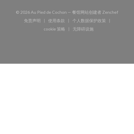
((在新窗
© 2026 Au Pied de Cochon — 餐馆网站创建者
Zenchef
免责声明
使用条款
个人数据保护政策
((在新窗口中打开))
((在新窗口中打开))
((在新窗口中打开))
cookie 策略
无障碍设施
((在新窗口中打开))
((在新窗口中打开))