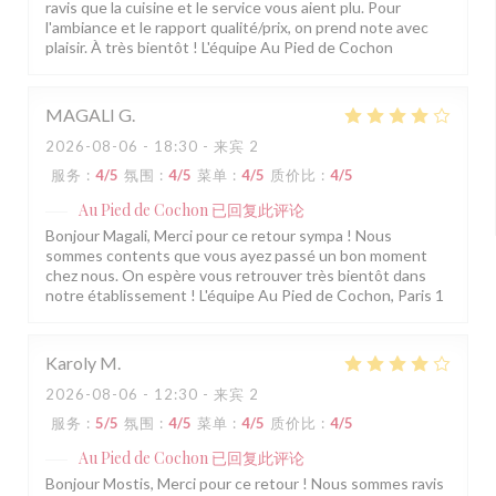
ravis que la cuisine et le service vous aient plu. Pour
l'ambiance et le rapport qualité/prix, on prend note avec
plaisir. À très bientôt ! L'équipe Au Pied de Cochon
MAGALI
G
2026-08-06
- 18:30 - 来宾 2
服务
:
4
/5
氛围
:
4
/5
菜单
:
4
/5
质价比
:
4
/5
Au Pied de Cochon
已回复此评论
Bonjour Magali, Merci pour ce retour sympa ! Nous
sommes contents que vous ayez passé un bon moment
chez nous. On espère vous retrouver très bientôt dans
notre établissement ! L'équipe Au Pied de Cochon, Paris 1
Karoly
M
2026-08-06
- 12:30 - 来宾 2
服务
:
5
/5
氛围
:
4
/5
菜单
:
4
/5
质价比
:
4
/5
Au Pied de Cochon
已回复此评论
Bonjour Mostis, Merci pour ce retour ! Nous sommes ravis