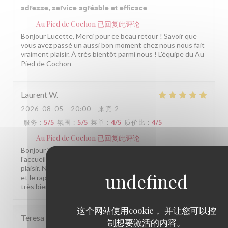
adresse, service agréable et efficace
Au Pied de Cochon
已回复此评论
Bonjour Lucette, Merci pour ce beau retour ! Savoir que
vous avez passé un aussi bon moment chez nous nous fait
vraiment plaisir. À très bientôt parmi nous ! L'équipe du Au
Pied de Cochon
Laurent
W
2026-08-05
- 20:00 - 来宾 2
服务
:
5
/5
氛围
:
5
/5
菜单
:
4
/5
质价比
:
4
/5
Au Pied de Cochon
已回复此评论
Bonjour Witt, Merci pour ce beau retour ! Savoir que
l'accueil et l'ambiance vous ont conquis nous fait vraiment
plaisir. Nous prenons note de vos remarques sur la cuisine
et le rapport qualité-prix pour continuer à progresser. À
très bientôt parmi nous ! L'équipe du Au Pied de Cochon
这个网站使用cookie， 并让您可以控
Teresa
S
制想要激活的内容。