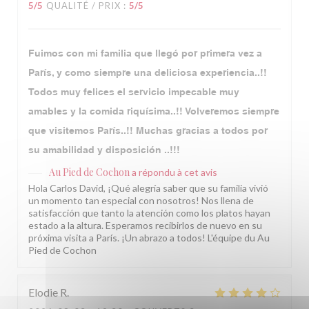
5
/5
QUALITÉ / PRIX
:
5
/5
Fuimos con mi familia que llegó por primera vez a
París, y como siempre una deliciosa experiencia..!!
Todos muy felices el servicio impecable muy
amables y la comida riquísima..!! Volveremos siempre
que visitemos París..!! Muchas gracias a todos por
su amabilidad y disposición ..!!!
Au Pied de Cochon
a répondu à cet avis
Hola Carlos David, ¡Qué alegría saber que su familia vivió
un momento tan especial con nosotros! Nos llena de
satisfacción que tanto la atención como los platos hayan
estado a la altura. Esperamos recibirlos de nuevo en su
próxima visita a París. ¡Un abrazo a todos! L'équipe du Au
Pied de Cochon
Elodie
R