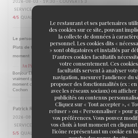
2026-08-03
- 19:30 - COUVERTS 3
SERVICE
:
5
/5
AMBIANCE
:
4
/5
CUISINE
:
4
/5
QUALITÉ / PRIX
:
4
/5
Le restaurant et ses partenaires util
des cookies sur ce site, pouvant impl
la collecte de données à caractèr
Le personnel est très sympathique et accueillant.
personnel. Les cookies dits « nécessa
Plats de très bonne qualité. On a passé un agréable
» sont obligatoires et installés par dé
D'autres cookies facultatifs nécessit
moment
votre consentement. Ces cookies
Au Pied de Cochon
a répondu à cet avis
facultatifs servent à analyser votr
Bonjour Elodie, Merci pour ce beau retour ! Ça nous fait
navigation, mesurer l'audience du si
vraiment plaisir de savoir que vous avez passé un bon
proposer des fonctionnalités (ex : en 
moment chez nous. À très bientôt ! L'équipe du Au Pied de
Cochon
avec les réseaux sociaux) ou afficher
publicités ou contenus personnalis
Cliquez sur « Tout accepter », « To
Patrick
R
refuser » ou « Personnaliser » pour 
vos préférences. Vous pouvez modif
2026-08-03
- 20:00 - COUVERTS 4
vos choix à tout moment en cliquant
SERVICE
:
5
/5
AMBIANCE
:
5
/5
CUISINE
:
l'icône représentant un cookie en ba
5
/5
QUALITÉ / PRIX
:
4
/5
gauche des pages du site.