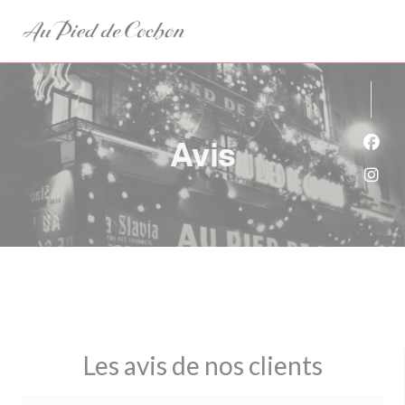
Personnalisation de vos choix en matière de cookies
Avis
Face
Inst
Les avis de nos clients