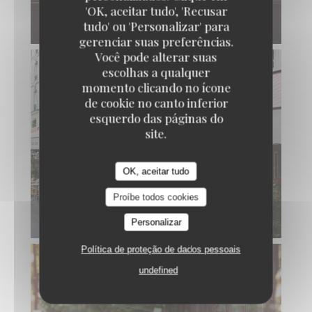
'OK, aceitar tudo', 'Recusar
tudo' ou 'Personalizar' para
gerenciar suas preferências.
Você pode alterar suas
escolhas a qualquer
momento clicando no ícone
de cookie no canto inferior
esquerdo das páginas do
site.
OK, aceitar tudo
Proíbe todos cookies
Personalizar
Política de proteção de dados pessoais
undefined