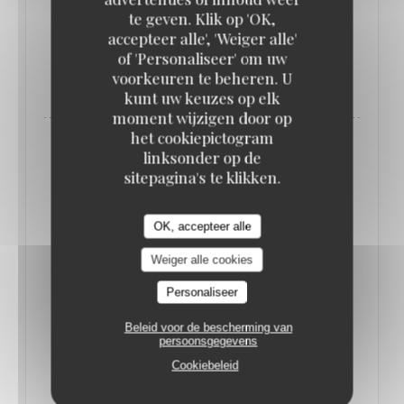
poignées dorées… en forme de pieds de cochon !
te geven. Klik op 'OK,
accepteer alle', 'Weiger alle'
of 'Personaliseer' om uw
((OPENT IN EEN NIEUW VENSTER)
LEES HET ARTIKEL
voorkeuren te beheren. U
kunt uw keuzes op elk
moment wijzigen door op
het cookiepictogram
linksonder op de
sitepagina's te klikken.
OK, accepteer alle
Weiger alle cookies
Personaliseer
Beleid voor de bescherming van
persoonsgegevens
Cookiebeleid
QUE FAIRE À PARIS CETTE SEMAINE ? (16-
22 JUIN) // LE BONBON
17/06/2025