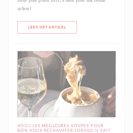
futur plus goûtu. Bref, à table pour une bonne
action !
((OPENT IN EEN NIEUW VENSTER)
LEES HET ARTIKEL
VOICI LES MEILLEURES SOUPES POUR
BIEN VOUS RÉCHAUFFER LORSQU’IL FAIT