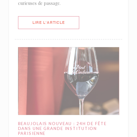
curieuses de passage.
((OUVRE UNE NOUVELLE FENÊTRE)
LIRE L'ARTICLE
BEAUJOLAIS NOUVEAU : 24H DE FÊTE
DANS UNE GRANDE INSTITUTION
PARISIENNE