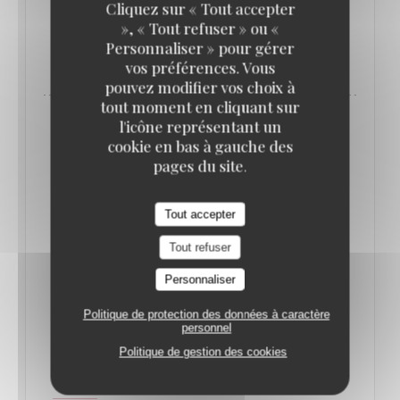
Cliquez sur « Tout accepter
», « Tout refuser » ou «
Personnaliser » pour gérer
((OUVRE UNE NOUVELLE FENÊTRE)
LIRE L'ARTICLE
vos préférences. Vous
pouvez modifier vos choix à
tout moment en cliquant sur
l'icône représentant un
cookie en bas à gauche des
pages du site.
Tout accepter
Tout refuser
Personnaliser
Politique de protection des données à caractère
personnel
QUE FAIRE À PARIS CETTE SEMAINE ? (16-
Politique de gestion des cookies
22 JUIN) // LE BONBON
17/06/2025