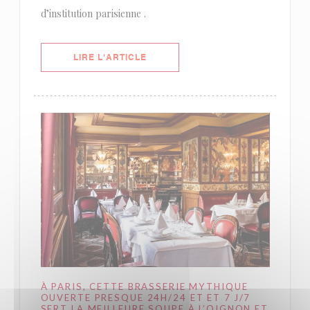
d’institution parisienne .
((OUVRE UNE NOUVELLE FENÊTRE)
LIRE L'ARTICLE
À PARIS, CETTE BRASSERIE MYTHIQUE
OUVERTE PRESQUE 24H/24 ET ET 7 J/7
SERT LA MEILLEURE SOUPE À L’OIGNON ET