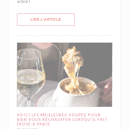
action !
((OUVRE UNE NOUVELLE FENÊTRE)
LIRE L'ARTICLE
VOICI LES MEILLEURES SOUPES POUR
BIEN VOUS RÉCHAUFFER LORSQU’IL FAIT
FROID À PARIS