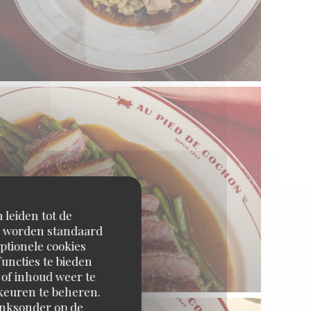
 leiden tot de
en worden standaard
ptionele cookies
uncties te bieden
 of inhoud weer te
orkeuren te beheren.
inksonder op de