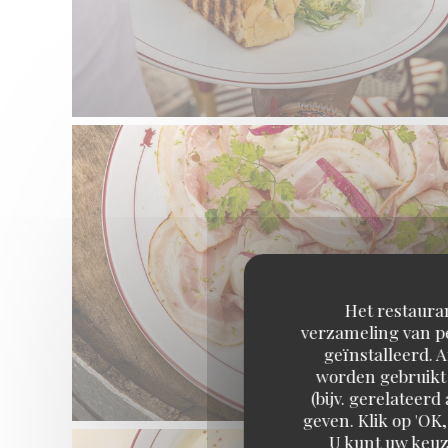
Het restauran
verzameling van pe
geïnstalleerd. 
worden gebruikt 
(bijv. gerelateer
geven. Klik op 'OK,
U kunt uw keuz