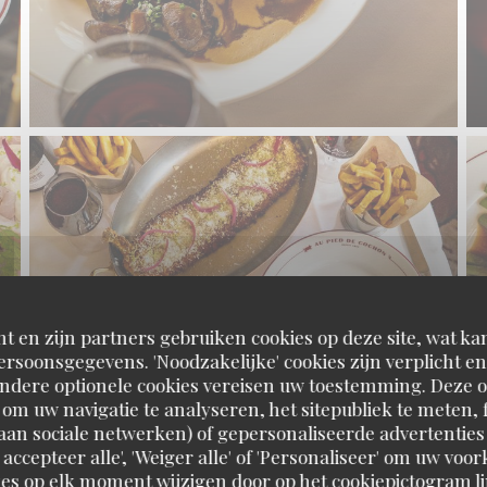
t en zijn partners gebruiken cookies op deze site, wat kan
rsoonsgegevens. 'Noodzakelijke' cookies zijn verplicht 
Andere optionele cookies vereisen uw toestemming. Deze o
om uw navigatie te analyseren, het sitepubliek te meten, f
d aan sociale netwerken) of gepersonaliseerde advertenties
 accepteer alle', 'Weiger alle' of 'Personaliseer' om uw vo
es op elk moment wijzigen door op het cookiepictogram l