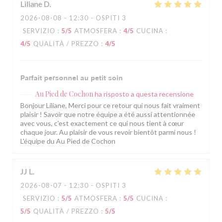
Liliane
D
2026-08-08
- 12:30 - OSPITI 3
SERVIZIO
:
5
/5
ATMOSFERA
:
4
/5
CUCINA
:
4
/5
QUALITÀ / PREZZO
:
4
/5
Parfait personnel au petit soin
Au Pied de Cochon
ha risposto a questa recensione
Bonjour Liliane, Merci pour ce retour qui nous fait vraiment
plaisir ! Savoir que notre équipe a été aussi attentionnée
avec vous, c'est exactement ce qui nous tient à cœur
chaque jour. Au plaisir de vous revoir bientôt parmi nous !
L'équipe du Au Pied de Cochon
JJ
L
2026-08-07
- 12:30 - OSPITI 3
SERVIZIO
:
5
/5
ATMOSFERA
:
5
/5
CUCINA
:
5
/5
QUALITÀ / PREZZO
:
5
/5