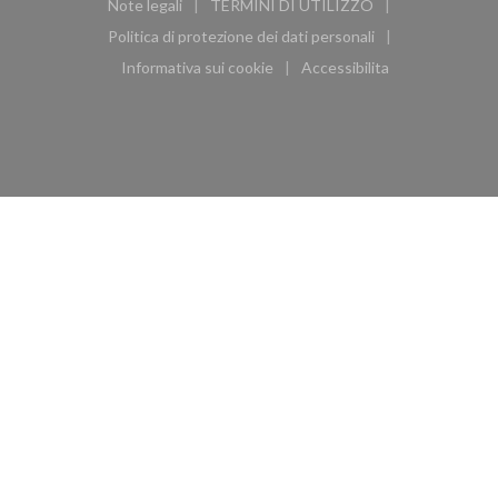
Note legali
TERMINI DI UTILIZZO
((apre una nuova finestra))
((apre una nuova finestra))
Politica di protezione dei dati personali
((apre una nuova finestra))
Informativa sui cookie
Accessibilita
((apre una nuova finestra))
((apre una nuova finest