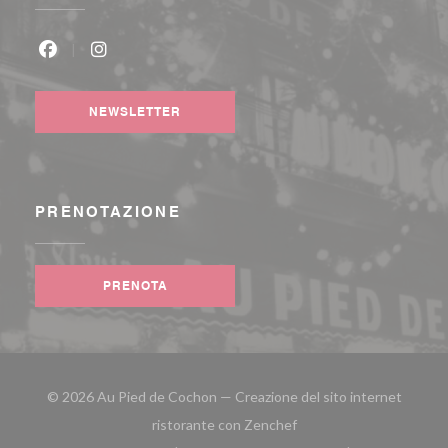
Facebook ((apre una nuova finestra))
Instagram ((apre una nuova finestra))
NEWSLETTER
PRENOTAZIONE
PRENOTA
© 2026 Au Pied de Cochon — Creazione del sito internet
((apre una nuova finestra
ristorante con
Zenchef