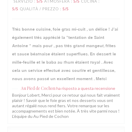
SERVIZIO
:
5
/5
ATMOSFERA
:
5
/5
CUCINA
:
5
/5
QUALITÀ / PREZZO
:
5
/5
Trés bonne cuisine, foie gras mi-cuit , un délice ! J’ai
également trés apprécié la "tentation de Saint
Antoine " mais pour , pas trés grand mangeur, frites
et sauce béarnaise étaient superflues. En dessert le
mille-feuille et le baba au rhum étaient royal . Avec
cela un service effectué avec sourire et gentillesse,
nous avons passé un excellent moment . Merci
Au Pied de Cochon
ha risposto a questa recensione
Bonjour Lobert, Merci pour ce retour qui nous fait vraiment
plaisir ! Savoir que le foie gras et nos desserts vous ont
autant régalé nous rend fiers. Votre remarque sur les
accompagnements est bien notée. À très vite parmi nous !
L'équipe du Au Pied de Cochon