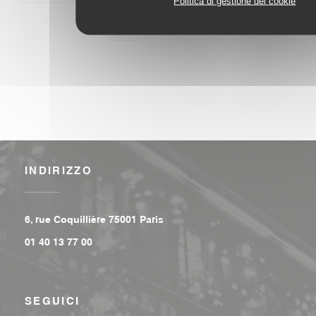
Politica di gestione dei cookie
1
2
3
INDIRIZZO
((apre una nuova finestra))
6, rue Coquillière 75001 Paris
01 40 13 77 00
SEGUICI