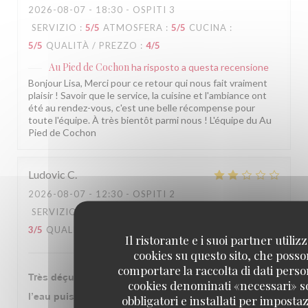
2026-08-07
- 18:30 - OSPITI 3
SERVIZIO
:
5
/5
ATMOSFERA
:
5
/5
CUCINA
:
5
/5
QUALITÀ / PREZZO
:
4
/5
Au Pied de Cochon
ha risposto a questa recensione
Bonjour Lisa, Merci pour ce retour qui nous fait vraiment
plaisir ! Savoir que le service, la cuisine et l'ambiance ont
été au rendez-vous, c'est une belle récompense pour
toute l'équipe. À très bientôt parmi nous ! L'équipe du Au
Pied de Cochon
Ludovic
C
2026-08-07
- 12:30 - OSPITI 2
SERVIZIO
:
5
/5
ATMOSFERA
:
4
/5
CUCINA
:
3
/5
QUALITÀ / PREZZO
:
2
/5
Il ristorante e i suoi partner utiliz
cookies su questo sito, che poss
comportare la raccolta di dati person
Très déçu par le pied de cochon grillé. Il est cuit dans
cookies denominati «necessari» 
l’eau puis trempé dans une sorte de chapelure et
obbligatori e installati per imposta