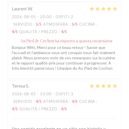
Laurent
W
2026-08-05
- 20:00 - OSPITI 2
SERVIZIO
:
5
/5
ATMOSFERA
:
5
/5
CUCINA
:
4
/5
QUALITÀ / PREZZO
:
4
/5
Au Pied de Cochon
ha risposto a questa recensione
Bonjour Witt, Merci pour ce beau retour ! Savoir que
l'accueil et l'ambiance vous ont conquis nous fait vraiment
plaisir. Nous prenons note de vos remarques sur la cuisine
et le rapport qualité-prix pour continuer à progresser. À
très bientôt parmi nous ! L'équipe du Au Pied de Cochon
Teresa
S
2026-08-05
- 13:00 - OSPITI 3
SERVIZIO
:
4
/5
ATMOSFERA
:
4
/5
CUCINA
:
4
/5
QUALITÀ / PREZZO
:
4
/5
Una comida excelente en un sitio con historia y