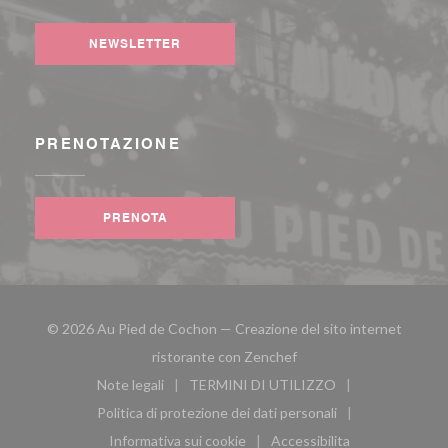
NEWSLETTER
PRENOTAZIONE
PRENOTA
© 2026 Au Pied de Cochon — Creazione del sito internet
((apre una nuova finestra
ristorante con
Zenchef
Note legali
TERMINI DI UTILIZZO
((apre una nuova finestra))
((apre una nuova finestra))
Politica di protezione dei dati personali
((apre una nuova finestra))
Informativa sui cookie
Accessibilita