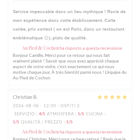
Service impeccable dans un lieu mythique ! Ravie de
mon expérience dans votre établissement. Carte
variée, prix correct ( on est Paris, dans un restaurant
emblématique 😉), plats de qualité.
Au Pied de Cochon
ha risposto a questa recensione
Bonjour Camille, Merci pour ce retour qui nous fait
vraiment plaisir ! Savoir que vous avez apprécié chaque
aspect de votre visite, c'est exactement ce qui nous
motive chaque jour. À très bientôt parmi nous ! L'équipe du
Au Pied de Cochon
Christian
B
2026-08-06
- 12:30 - OSPITI 2
SERVIZIO
:
4
/5
ATMOSFERA
:
5
/5
CUCINA
:
5
/5
QUALITÀ / PREZZO
:
5
/5
Au Pied de Cochon
ha risposto a questa recensione
Bonjour Christian, Merci pour ce beau retour ! Ravis que la