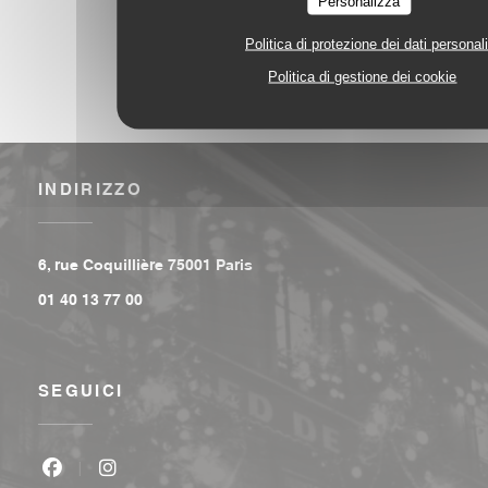
Personalizza
Politica di protezione dei dati personali
Politica di gestione dei cookie
INDIRIZZO
((apre una nuova finestra))
6, rue Coquillière 75001 Paris
01 40 13 77 00
SEGUICI
Facebook ((apre una nuova finestra))
Instagram ((apre una nuova finestra))