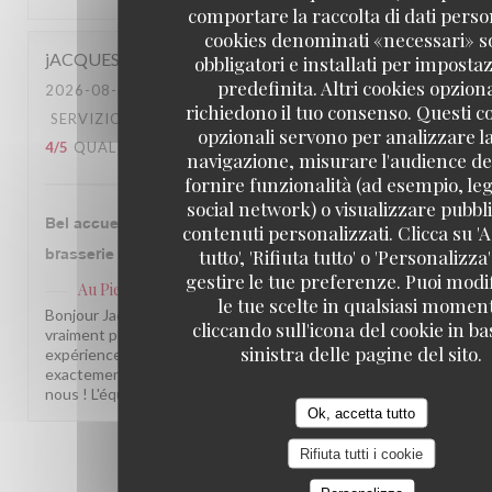
comportare la raccolta di dati person
cookies denominati «necessari» 
jACQUES
P
obbligatori e installati per imposta
predefinita. Altri cookies opziona
2026-08-04
- 20:30 - OSPITI 5
richiedono il tuo consenso. Questi c
SERVIZIO
:
5
/5
ATMOSFERA
:
4
/5
CUCINA
:
opzionali servono per analizzare l
4
/5
QUALITÀ / PREZZO
:
4
/5
navigazione, misurare l'audience del
fornire funzionalità (ad esempio, leg
social network) o visualizzare pubbli
Bel accueil - Belle assiette - Belle ambiance - La
contenuti personalizzati. Clicca su '
tutto', 'Rifiuta tutto' o 'Personalizza
brasserie telle qu'on en rêve
gestire le tue preferenze. Puoi modi
Au Pied de Cochon
ha risposto a questa recensione
le tue scelte in qualsiasi momen
Bonjour Jacques, Merci pour ce retour qui nous fait
cliccando sull'icona del cookie in ba
vraiment plaisir ! Savoir que vous avez vécu une belle
sinistra delle pagine del sito.
expérience chez nous, de l'accueil à l'assiette, c'est
exactement ce qui nous tient à cœur. À très bientôt parmi
nous ! L'équipe du Au Pied de Cochon
Ok, accetta tutto
Rifiuta tutti i cookie
1
2
3