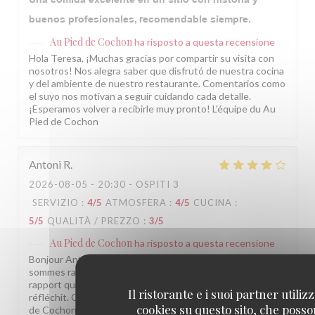
buenos profesionales, recomendable siempre.
Au Pied de Cochon
ha risposto a questa recensione
Hola Teresa, ¡Muchas gracias por compartir su visita con
nosotros! Nos alegra saber que disfrutó de nuestra cocina
y del ambiente de nuestro restaurante. Comentarios como
el suyo nos motivan a seguir cuidando cada detalle.
¡Esperamos volver a recibirle muy pronto! L'équipe du Au
Pied de Cochon
Antoni
R
2026-08-05
- 20:30 - OSPITI 3
SERVIZIO
:
4
/5
ATMOSFERA
:
4
/5
CUCINA
:
5
/5
QUALITÀ / PREZZO
:
3
/5
Au Pied de Cochon
ha risposto a questa recensione
Bonjour Antoni, Merci pour ce retour sincère ! Nous
sommes ravis que la cuisine vous ait autant plu. Pour le
rapport qualité/prix, on entend votre remarque et on y
Il ristorante e i suoi partner utiliz
réfléchit. On espère vous revoir bientôt ! L'équipe Au Pied
cookies su questo sito, che poss
de Cochon, Paris 1