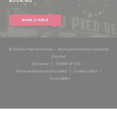
BOOKING
BOOK A TABLE
© 2026 Au Pied de Cochon — Restaurant website created by
((opens in a new window))
Zenchef
Disclaimer
TERMS OF USE
((opens in a new window))
((opens in a new window))
Personal data protection policy
Cookies policy
((opens in a new window))
((opens in a new 
Accessibility
((opens in a new window))