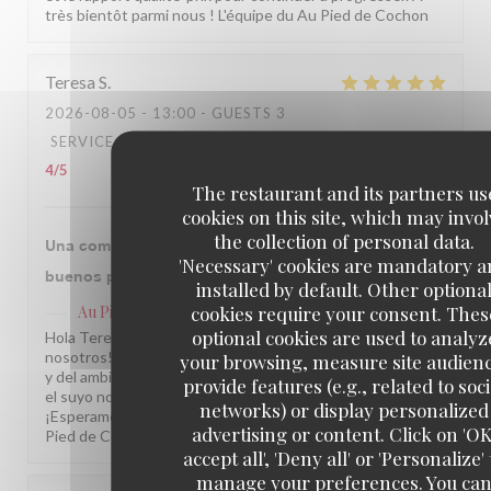
très bientôt parmi nous ! L'équipe du Au Pied de Cochon
Teresa
S
2026-08-05
- 13:00 - GUESTS 3
SERVICE
:
4
/5
AMBIANCE
:
4
/5
FOOD
:
4
/5
VALUE
:
4
/5
The restaurant and its partners us
cookies on this site, which may invol
the collection of personal data.
Una comida excelente en un sitio con historia y
'Necessary' cookies are mandatory 
buenos profesionales, recomendable siempre.
installed by default. Other optiona
cookies require your consent. Thes
Au Pied de Cochon
has replied to this review
optional cookies are used to analyz
Hola Teresa, ¡Muchas gracias por compartir su visita con
nosotros! Nos alegra saber que disfrutó de nuestra cocina
your browsing, measure site audien
y del ambiente de nuestro restaurante. Comentarios como
provide features (e.g., related to soci
el suyo nos motivan a seguir cuidando cada detalle.
networks) or display personalized
¡Esperamos volver a recibirle muy pronto! L'équipe du Au
advertising or content. Click on 'OK
Pied de Cochon
accept all', 'Deny all' or 'Personalize' 
manage your preferences. You ca