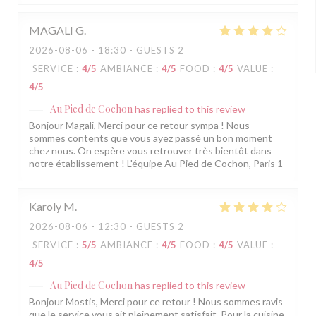
MAGALI
G
2026-08-06
- 18:30 - GUESTS 2
SERVICE
:
4
/5
AMBIANCE
:
4
/5
FOOD
:
4
/5
VALUE
:
4
/5
Au Pied de Cochon
has replied to this review
Bonjour Magali, Merci pour ce retour sympa ! Nous
sommes contents que vous ayez passé un bon moment
chez nous. On espère vous retrouver très bientôt dans
notre établissement ! L'équipe Au Pied de Cochon, Paris 1
Karoly
M
2026-08-06
- 12:30 - GUESTS 2
SERVICE
:
5
/5
AMBIANCE
:
4
/5
FOOD
:
4
/5
VALUE
:
4
/5
Au Pied de Cochon
has replied to this review
Bonjour Mostis, Merci pour ce retour ! Nous sommes ravis
que le service vous ait pleinement satisfait. Pour la cuisine