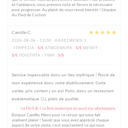
et l'ambiance, nous prenons note et ferons le nécessaire
pour progresser. Au plaisir de vous revoir bientôt ! L'équipe
Au Pied de Cochon
Camille
C
2026-08-06
- 13:00 - ΚΑΛΕΣΜΈΝΟΙ 3
ΥΠΗΡΕΣΊΑ
:
5
/5
ΑΤΜΌΣΦΑΙΡΑ
:
5
/5
ΜΕΝΟΎ
:
5
/5
ΠΟΙΌΤΗΤΑ / ΤΙΜΉ
:
5
/5
Service impeccable dans un lieu mythique ! Ravie de
mon expérience dans votre établissement. Carte
variée, prix correct ( on est Paris, dans un restaurant
emblématique 😉), plats de qualité.
Au Pied de Cochon
απάντησε σε αυτή την αξιολόγηση
Bonjour Camille, Merci pour ce retour qui nous fait
vraiment plaisir ! Savoir que vous avez apprécié chaque
aspect de votre visite, c'est exactement ce qui nous