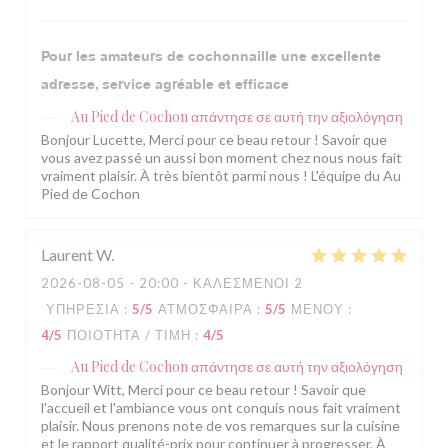
Pour les amateurs de cochonnaille une excellente
adresse, service agréable et efficace
Au Pied de Cochon
απάντησε σε αυτή την αξιολόγηση
Bonjour Lucette, Merci pour ce beau retour ! Savoir que
vous avez passé un aussi bon moment chez nous nous fait
vraiment plaisir. À très bientôt parmi nous ! L'équipe du Au
Pied de Cochon
Laurent
W
2026-08-05
- 20:00 - ΚΑΛΕΣΜΈΝΟΙ 2
ΥΠΗΡΕΣΊΑ
:
5
/5
ΑΤΜΌΣΦΑΙΡΑ
:
5
/5
ΜΕΝΟΎ
:
4
/5
ΠΟΙΌΤΗΤΑ / ΤΙΜΉ
:
4
/5
Au Pied de Cochon
απάντησε σε αυτή την αξιολόγηση
Bonjour Witt, Merci pour ce beau retour ! Savoir que
l'accueil et l'ambiance vous ont conquis nous fait vraiment
plaisir. Nous prenons note de vos remarques sur la cuisine
et le rapport qualité-prix pour continuer à progresser. À