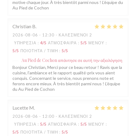
motive chaque jour. À très bientôt parmi nous ! L'équipe du
Au Pied de Cochon
Christian
B
2026-08-06
- 12:30 - ΚΑΛΕΣΜΈΝΟΙ 2
ΥΠΗΡΕΣΊΑ
:
4
/5
ΑΤΜΌΣΦΑΙΡΑ
:
5
/5
ΜΕΝΟΎ
:
5
/5
ΠΟΙΌΤΗΤΑ / ΤΙΜΉ
:
5
/5
Au Pied de Cochon
απάντησε σε αυτή την αξιολόγηση
Bonjour Christian, Merci pour ce beau retour ! Ravis que la
cuisine, l'ambiance et le rapport qualité-prix vous aient
conquis. Concernant le service, nous prenons note et
ferons encore mieux. À très bientôt parmi nous ! L'équipe
du Au Pied de Cochon
Lucette
M
2026-08-06
- 12:00 - ΚΑΛΕΣΜΈΝΟΙ 2
ΥΠΗΡΕΣΊΑ
:
5
/5
ΑΤΜΌΣΦΑΙΡΑ
:
5
/5
ΜΕΝΟΎ
:
5
/5
ΠΟΙΌΤΗΤΑ / ΤΙΜΉ
:
5
/5