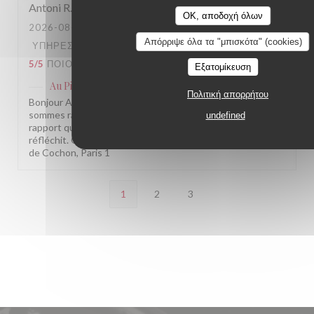
Antoni
R
OK, αποδοχή όλων
2026-08-05
- 20:30 - ΚΑΛΕΣΜΈΝΟΙ 3
Απόρριψε όλα τα "μπισκότα" (cookies)
ΥΠΗΡΕΣΊΑ
:
4
/5
ΑΤΜΌΣΦΑΙΡΑ
:
4
/5
ΜΕΝΟΎ
:
5
/5
ΠΟΙΌΤΗΤΑ / ΤΙΜΉ
:
3
/5
Εξατομίκευση
Au Pied de Cochon
απάντησε σε αυτή την αξιολόγηση
Πολιτική απορρήτου
Bonjour Antoni, Merci pour ce retour sincère ! Nous
sommes ravis que la cuisine vous ait autant plu. Pour le
undefined
rapport qualité/prix, on entend votre remarque et on y
réfléchit. On espère vous revoir bientôt ! L'équipe Au Pied
de Cochon, Paris 1
1
2
3