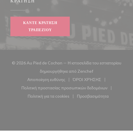
ΚΡΆΤΗΣΗ
ΚΆΝΤΕ ΚΡΆΤΗΣΗ
ΤΡΑΠΕΖΙΟΎ
© 2026 Au Pied de Cochon — Η ιστοσελίδα του εστιατορίου
((ανοίγει σε νέο παρά
δημιουργήθηκε από
Zenchef
Αποποίηση ευθύνης
ΌΡΟΙ ΧΡΉΣΗΣ
((ανοίγει σε νέο παράθυρο))
((ανοίγει σε νέο παράθυ
Πολιτική προστασίας προσωπικών δεδομένων
((ανοίγει σε νέο παράθυρο))
Πολιτική για τα cookies
Προσβασιμότητα
((ανοίγει σε νέο παράθυρο))
((ανοίγει σε νέο παρά