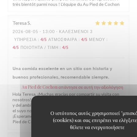
très bientôt parmi nous ! L'équipe du Au Pied de Cochon
Teresa
S
2026-08-05
- 13:00 - ΚΑΛΕΣΜΈΝΟΙ 3
ΥΠΗΡΕΣΊΑ
:
4
/5
ΑΤΜΌΣΦΑΙΡΑ
:
4
/5
ΜΕΝΟΎ
:
4
/5
ΠΟΙΌΤΗΤΑ / ΤΙΜΉ
:
4
/5
Una comida excelente en un sitio con historia y
buenos profesionales, recomendable siempre.
Au Pied de Cochon
απάντησε σε αυτή την αξιολόγηση
Hola Teresa, ¡Muchas gracias por compartir su visita con
nosotros! Nos alegra saber que disfrutó de nuestra cocina
y del ambiente de nuestro restaurante. Comentarios como
el suyo nos motivan a seguir cuidando cada detalle.
Ο ιστότοπος αυτός χρησιμοποιεί "μπισκ
¡Esperamos volver a recibirle muy pronto! L'équipe du Au
(cookies) και σας επιτρέπει να ελέγξετε
Pied de Cochon
θέλετε να ενεργοποιήσετε