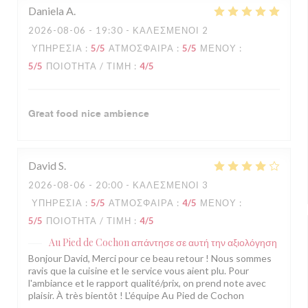
Daniela
A
2026-08-06
- 19:30 - ΚΑΛΕΣΜΈΝΟΙ 2
ΥΠΗΡΕΣΊΑ
:
5
/5
ΑΤΜΌΣΦΑΙΡΑ
:
5
/5
ΜΕΝΟΎ
:
5
/5
ΠΟΙΌΤΗΤΑ / ΤΙΜΉ
:
4
/5
Great food nice ambience
David
S
2026-08-06
- 20:00 - ΚΑΛΕΣΜΈΝΟΙ 3
ΥΠΗΡΕΣΊΑ
:
5
/5
ΑΤΜΌΣΦΑΙΡΑ
:
4
/5
ΜΕΝΟΎ
:
5
/5
ΠΟΙΌΤΗΤΑ / ΤΙΜΉ
:
4
/5
Au Pied de Cochon
απάντησε σε αυτή την αξιολόγηση
Bonjour David, Merci pour ce beau retour ! Nous sommes
ravis que la cuisine et le service vous aient plu. Pour
l'ambiance et le rapport qualité/prix, on prend note avec
plaisir. À très bientôt ! L'équipe Au Pied de Cochon