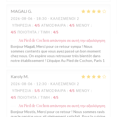
MAGALI
G
2026-08-06
- 18:30 - ΚΑΛΕΣΜΈΝΟΙ 2
ΥΠΗΡΕΣΊΑ
:
4
/5
ΑΤΜΌΣΦΑΙΡΑ
:
4
/5
ΜΕΝΟΎ
:
4
/5
ΠΟΙΌΤΗΤΑ / ΤΙΜΉ
:
4
/5
Au Pied de Cochon
απάντησε σε αυτή την αξιολόγηση
Bonjour Magali, Merci pour ce retour sympa ! Nous
sommes contents que vous ayez passé un bon moment
chez nous. On espère vous retrouver très bientôt dans
notre établissement ! L'équipe Au Pied de Cochon, Paris 1
Karoly
M
2026-08-06
- 12:30 - ΚΑΛΕΣΜΈΝΟΙ 2
ΥΠΗΡΕΣΊΑ
:
5
/5
ΑΤΜΌΣΦΑΙΡΑ
:
4
/5
ΜΕΝΟΎ
:
4
/5
ΠΟΙΌΤΗΤΑ / ΤΙΜΉ
:
4
/5
Au Pied de Cochon
απάντησε σε αυτή την αξιολόγηση
Bonjour Mostis, Merci pour ce retour ! Nous sommes ravis
que le service vous ait pleinement satisfait. Pour la cuisine