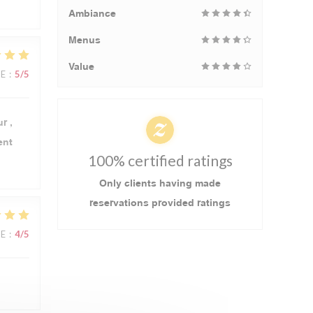
Ambiance
Menus
Value
UE
:
5
/5
r ,
ent
100% certified ratings
Only clients having made
reservations provided ratings
UE
:
4
/5