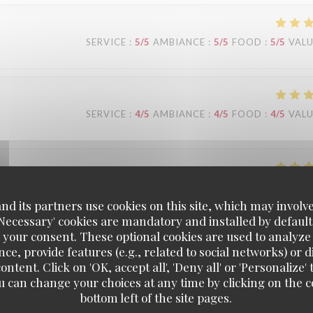
SERVICE
:
5
/5
AMBIANCE
:
5
/5
FOOD
:
5
/5
VAL
SERVICE
:
4
/5
AMBIANCE
:
4
/5
FOOD
:
4
/5
VAL
SERVICE
:
5
/5
AMBIANCE
:
5
/5
FOOD
:
5
/5
VAL
d its partners use cookies on this site, which may involve
'Necessary' cookies are mandatory and installed by default
 your consent. These optional cookies are used to analyz
ce, provide features (e.g., related to social networks) or 
SERVICE
:
5
/5
AMBIANCE
:
4
/5
FOOD
:
3
/5
VAL
ontent. Click on 'OK, accept all', 'Deny all' or 'Personaliz
u can change your choices at any time by clicking on the co
bottom left of the site pages.
ans l’eau puis trempé dans une sorte de chapelure et finalement trè