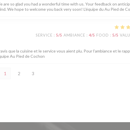
e are so glad you had a wonderful time with us. Your feedback on antici
in mind. We hope to welcome you back very soon! L'équipe du Au Pied de 
SERVICE
:
5
/5
AMBIANCE
:
4
/5
FOOD
:
5
/5
VAL
is que la cuisine et le service vous aient plu. Pour l'ambiance et le rap
L'équipe Au Pied de Cochon
1
2
3