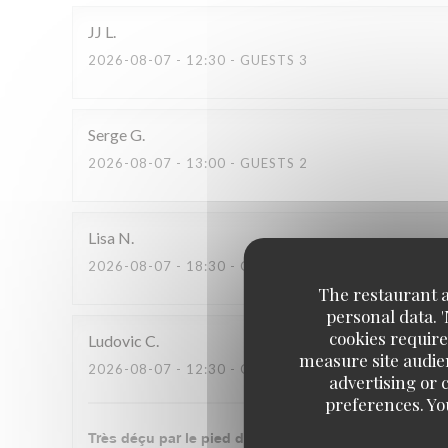
JJ
L
2026-08-07
- 12:30 - GUESTS 3
Serge
G
2026-08-07
- 13:00 - GUESTS 2
Lisa
N
2026-08-07
- 18:30 - GUESTS 3
The restaurant an
personal data. 
cookies require
Ludovic
C
measure site audien
2026-08-07
- 12:30 - GUESTS 2
advertising or c
preferences. Yo
Très déçu par le pied de cochon grillé. Il est cuit d