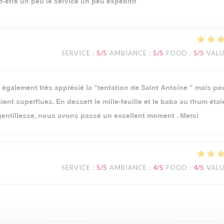
ut-être un peu le service un peu expéditif
SERVICE
:
5
/5
AMBIANCE
:
5
/5
FOOD
:
5
/5
VAL
i également trés apprécié la "tentation de Saint Antoine " mais pou
aient superflues. En dessert le mille-feuille et le baba au rhum étai
t gentillesse, nous avons passé un excellent moment . Merci
SERVICE
:
5
/5
AMBIANCE
:
4
/5
FOOD
:
4
/5
VAL