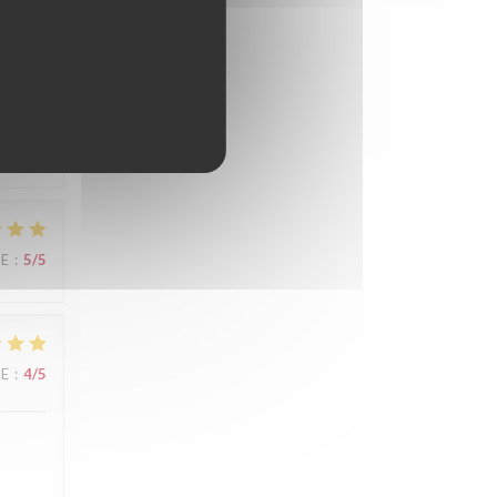
s de
es
hon
UE
:
5
/5
UE
:
4
/5