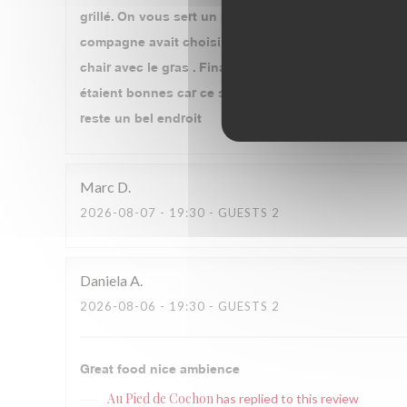
grillé. On vous sert un plat qui est composé de 80 %
compagne avait choisi le pied de cochon farci façon
chair avec le gras . Finalement pour me rassasier un p
étaient bonnes car ce sont des bons produits tels l
reste un bel endroit
Marc
D
2026-08-07
- 19:30 - GUESTS 2
Daniela
A
2026-08-06
- 19:30 - GUESTS 2
Great food nice ambience
Au Pied de Cochon
has replied to this review