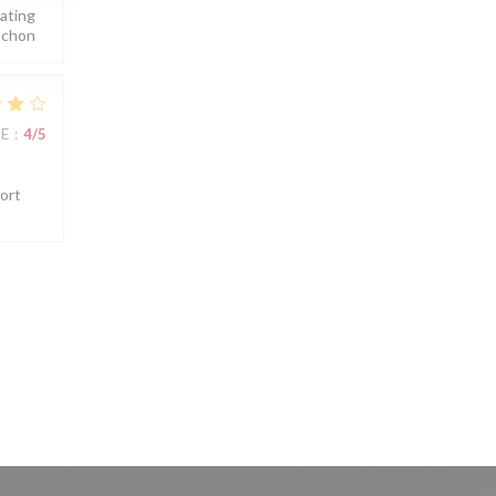
pating
Cochon
UE
:
4
/5
port