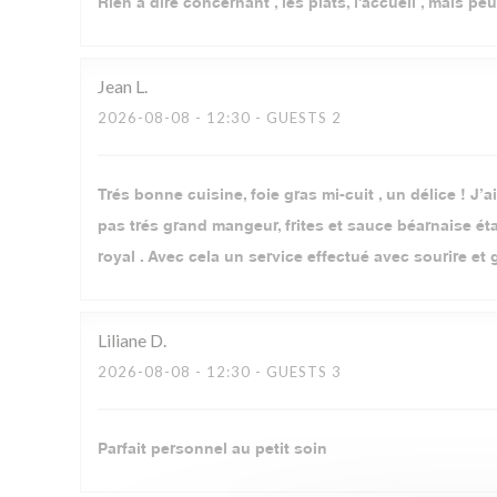
Rien à dire concernant , les plats, l'accueil , mais pe
Jean
L
2026-08-08
- 12:30 - GUESTS 2
Trés bonne cuisine, foie gras mi-cuit , un délice ! J’a
pas trés grand mangeur, frites et sauce béarnaise ét
royal . Avec cela un service effectué avec sourire e
Liliane
D
2026-08-08
- 12:30 - GUESTS 3
Parfait personnel au petit soin