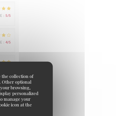
UE
:
5
/5
UE
:
4
/5
UE
:
4
/5
 the collection of
. Other optional
e your browsing,
display personalized
UE
:
2
/5
e' to manage your
okie icon at the
s peu