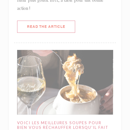
futur plus goûtu. Bref, à table pour une bonne
action !
((OPENS IN A NEW WINDOW))
READ THE ARTICLE
VOICI LES MEILLEURES SOUPES POUR
BIEN VOUS RÉCHAUFFER LORSQU’IL FAIT