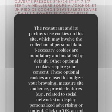
OUVERTE PRESQUE 24H/24 ET ET 7 J/7
SERT LA MEILLEURE SOUPE À L’OIGNON ET
UN PIED DE COCHON DEVENU LÉGENDAIRE
– DANS UN SOMPTUEUX DÉCOR BELLE
ÉPOQUE ! // PARIS SECRET
29/07/2025
The restaurant and its
partners use cookies on this
C'est un repaire légendaire, même après minuit. Et
site, which may involve the
collection of personal data.
cette brasserie mythique du quartier des Halles
'Necessary' cookies are
sert un pied de cochon à tomber...
mandatory and installed by
default. Other optional
cookies require your
Fondée en 1947, cette brasserie parisienne mythique
consent. These optional
sert un pied de cochon dont la recette est
cookies are used to analyze
inchangée depuis près de 70 ans. Ouvert presque
your browsing, measure site
24h/24 et 7 jours sur 7, ce lieu où la gastronomie
audience, provide features
(e.g., related to social
française est reine est un incontournable à Paris. Et
networks) or display
ce, même après minuit ! Il ne vous reste plus qu’à
personalized advertising or
pousser les portes de la brasserie, décorées de
content. Click on 'OK, accept