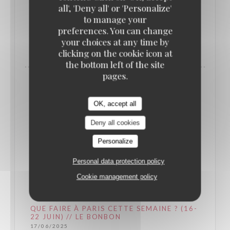
poignées dorées… en forme de pieds de cochon !
all', 'Deny all' or 'Personalize'
to manage your
preferences. You can change
((OPENS IN A NEW WINDOW))
READ THE ARTICLE
your choices at any time by
clicking on the cookie icon at
the bottom left of the site
pages.
OK, accept all
Deny all cookies
Personalize
Personal data protection policy
Cookie management policy
QUE FAIRE À PARIS CETTE SEMAINE ? (16-
22 JUIN) // LE BONBON
17/06/2025