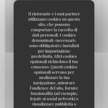
UN PIED DE COCHON DEVENU LÉGENDAIRE
– DANS UN SOMPTUEUX DÉCOR BELLE
ÉPOQUE ! // PARIS SECRET
Il ristorante e i suoi partner
29/07/2025
utilizzano cookies su questo
sito, che possono
comportare la raccolta di
C'est un repaire légendaire, même après minuit. Et
dati personali. I cookies
cette brasserie mythique du quartier des Halles
denominati «necessari»
sert un pied de cochon à tomber...
sono obbligatori e installati
per impostazione
predefinita. Altri cookies
Fondée en 1947, cette brasserie parisienne mythique
opzionali richiedono il tuo
sert un pied de cochon dont la recette est
consenso. Questi cookies
inchangée depuis près de 70 ans. Ouvert presque
opzionali servono per
analizzare la tua
24h/24 et 7 jours sur 7, ce lieu où la gastronomie
navigazione, misurare
française est reine est un incontournable à Paris. Et
l'audience del sito, fornire
ce, même après minuit ! Il ne vous reste plus qu’à
funzionalità (ad esempio,
legate ai social network) o
pousser les portes de la brasserie, décorées de
visualizzare pubblicità o
poignées dorées… en forme de pieds de cochon !