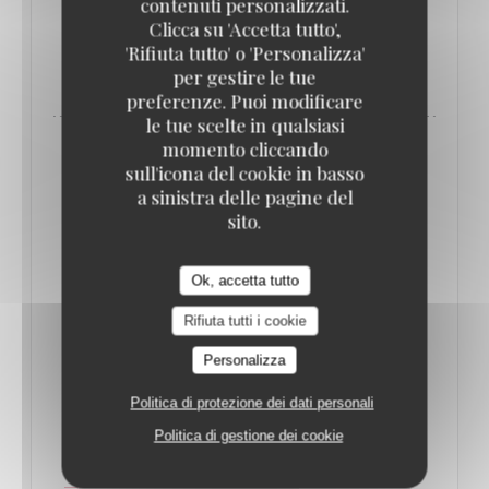
contenuti personalizzati.
Clicca su 'Accetta tutto',
'Rifiuta tutto' o 'Personalizza'
((APRE UNA NUOVA FINESTRA))
LEGGI L'ARTICOLO
per gestire le tue
preferenze. Puoi modificare
le tue scelte in qualsiasi
momento cliccando
sull'icona del cookie in basso
a sinistra delle pagine del
sito.
Ok, accetta tutto
Rifiuta tutti i cookie
Personalizza
Politica di protezione dei dati personali
QUE FAIRE À PARIS CETTE SEMAINE ? (16-
22 JUIN) // LE BONBON
Politica di gestione dei cookie
17/06/2025