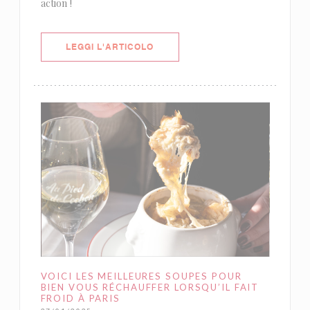
action !
((APRE UNA NUOVA FINESTRA))
LEGGI L'ARTICOLO
VOICI LES MEILLEURES SOUPES POUR
BIEN VOUS RÉCHAUFFER LORSQU’IL FAIT
FROID À PARIS