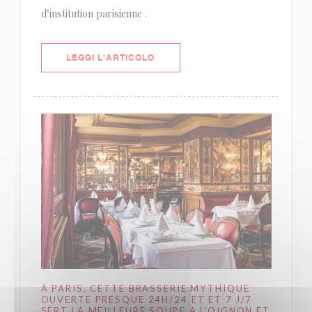
d’institution parisienne .
((APRE UNA NUOVA FINESTRA))
LEGGI L'ARTICOLO
À PARIS, CETTE BRASSERIE MYTHIQUE
OUVERTE PRESQUE 24H/24 ET ET 7 J/7
SERT LA MEILLEURE SOUPE À L’OIGNON ET