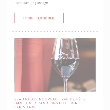
curieuses de passage.
((APRE UNA NUOVA FINESTRA))
LEGGI L'ARTICOLO
BEAUJOLAIS NOUVEAU : 24H DE FÊTE
DANS UNE GRANDE INSTITUTION
PARISIENNE