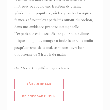
mythique perpétue une tradition de cuisine
généreuse et populaire, où les grands classiques
français côtoient les spécialités autour du cochon,
dans une ambiance presque intemporelle.
L’expérience est aussi célèbre pour son rythme
unique : on peut y manger à toute heure, du matin
jusqu’au cœur de la nuit, avec une ouverture
quotidienne de 8 h à 5 h du matin.
Où ? 6 rue Coquillière, 75001 Paris
((ÖPPNAS I ETT NYTT FÖNSTER))
LÄS ARTIKELN
((ÖPPNAS I ETT NYTT FÖNSTER))
SE PRESSARTIKELN