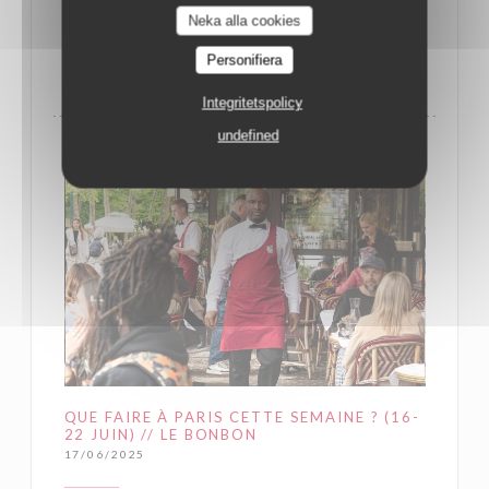
Neka alla cookies
((ÖPPNAS I ETT NYTT FÖNSTER))
LÄS ARTIKELN
Personifiera
Integritetspolicy
undefined
QUE FAIRE À PARIS CETTE SEMAINE ? (16-
22 JUIN) // LE BONBON
17/06/2025