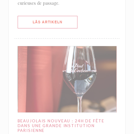
curieuses de passage.
((ÖPPNAS I ETT NYTT FÖNSTER))
LÄS ARTIKELN
BEAUJOLAIS NOUVEAU : 24H DE FÊTE
DANS UNE GRANDE INSTITUTION
PARISIENNE