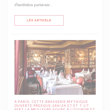
d’institution parisienne .
((ÖPPNAS I ETT NYTT FÖNSTER))
LÄS ARTIKELN
À PARIS, CETTE BRASSERIE MYTHIQUE
OUVERTE PRESQUE 24H/24 ET ET 7 J/7
SERT LA MEILLEURE SOUPE À L’OIGNON ET