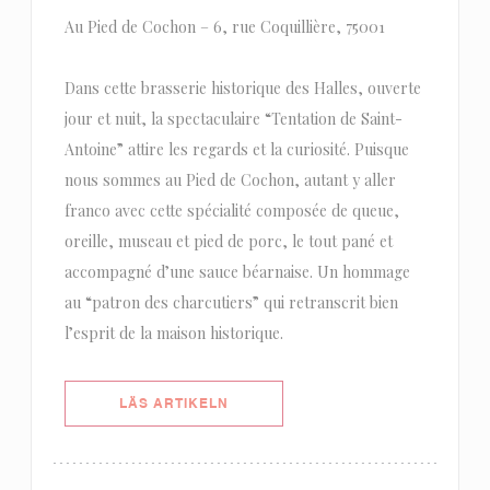
Au Pied de Cochon – 6, rue Coquillière, 75001
Dans cette brasserie historique des Halles, ouverte
jour et nuit, la spectaculaire “Tentation de Saint-
Antoine” attire les regards et la curiosité. Puisque
nous sommes au Pied de Cochon, autant y aller
franco avec cette spécialité composée de queue,
oreille, museau et pied de porc, le tout pané et
accompagné d’une sauce béarnaise. Un hommage
au “patron des charcutiers” qui retranscrit bien
l’esprit de la maison historique.
((ÖPPNAS I ETT NYTT FÖNSTER))
LÄS ARTIKELN