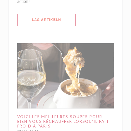
action !
((ÖPPNAS I ETT NYTT FÖNSTER))
LÄS ARTIKELN
VOICI LES MEILLEURES SOUPES POUR
BIEN VOUS RÉCHAUFFER LORSQU’IL FAIT
FROID À PARIS