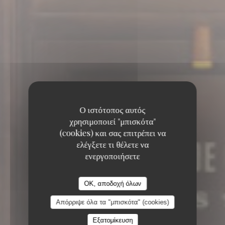
Ο ιστότοπος αυτός
χρησιμοποιεί "μπισκότα"
(cookies) και σας επιτρέπει να
ελέγξετε τι θέλετε να
ενεργοποιήσετε
OK, αποδοχή όλων
Απόρριψε όλα τα "μπισκότα" (cookies)
6, RUE COQUILLIÈRE 75001 PARIS
Εξατομίκευση