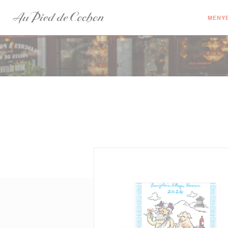
Cookie- hanteringspanel
MENY