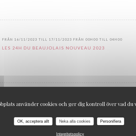
FRÅN 16/11/2023 TILL 17/11/2023 FRÅN 00H00 TILL 04H00
LES 24H DU BEAUJOLAIS NOUVEAU 2023
FRÅN 16/11/2022 TILL 17/11/2022 FRÅN 00H00 TILL 04H00
plats använder cookies och ger dig kontroll över vad du vi
LES 24H DU BEAUJOLAIS NOUVEAU 2022
OK, acceptera allt
Neka alla cookies
Personifiera
((ÖPPNAS I ETT NYTT FÖNSTER))
MER INFORMATION
Integritetspolicy