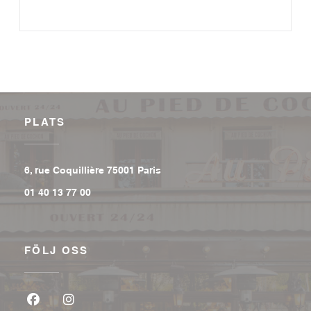
PLATS
((öppnas i ett nytt fönster))
6, rue Coquillière 75001 Paris
01 40 13 77 00
FÖLJ OSS