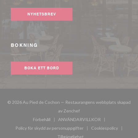
Facebook ((öppnas i ett nytt fönster))
Instagram ((öppnas i ett nytt fönster))
NYHETSBREV
BOKNING
BOKA ETT BORD
© 2026 Au Pied de Cochon — Restaurangens webbplats skapad
((öppnas i ett nytt fönster))
av
Zenchef
Förbehåll
ANVÄNDARVILLKOR
((öppnas i ett nytt fönster))
((öppnas i ett nytt fönster))
Policy för skydd av personuppgifter
Cookiespolicy
((öppnas i ett nytt fönster))
((öppnas i ett n
Tillgänglighet