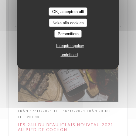
((ÖPPNAS I ETT NYTT FÖNSTER))
MER INFORMATION
OK, acceptera allt
Neka alla cookies
Personifiera
Integritetspolicy
undefined
FRÅN 17/11/2021 TILL 18/11/2021 FRÅN 23H30
TILL 23H30
LES 24H DU BEAUJOLAIS NOUVEAU 2021
AU PIED DE COCHON