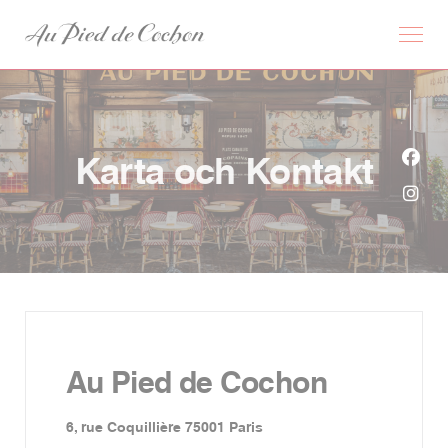
Cookie- hanteringspanel
Karta och Kontakt
Faceb
Insta
Au Pied de Cochon
((öppnas i ett nytt fönster))
6, rue Coquillière 75001 Paris