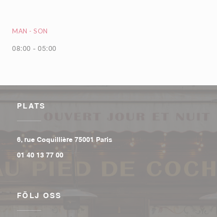
MAN
-
SON
08:00 - 05:00
PLATS
((öppnas i ett nytt fönster))
6, rue Coquillière 75001 Paris
01 40 13 77 00
FÖLJ OSS