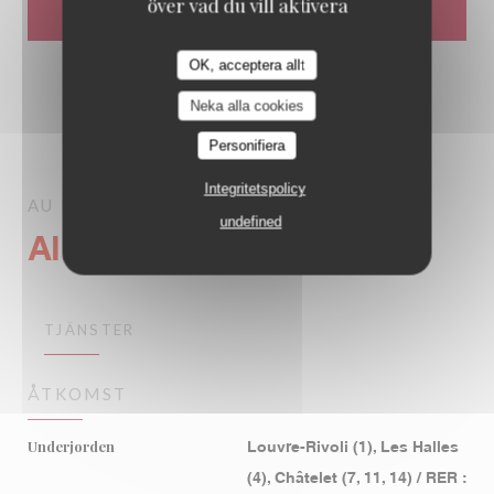
över vad du vill aktivera
OK, acceptera allt
Neka alla cookies
Personifiera
Integritetspolicy
AU PIED DE COCHON
PARIS
undefined
Allmän information
TJÄNSTER
ÅTKOMST
Underjorden
Louvre-Rivoli (1), Les Halles
(4), Châtelet (7, 11, 14) / RER :