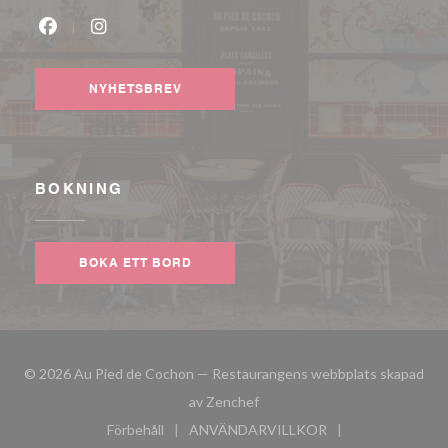
Facebook ((öppnas i ett nytt fönster))
Instagram ((öppnas i ett nytt fönster))
NYHETSBREV
BOKNING
BOKA ETT BORD
© 2026 Au Pied de Cochon — Restaurangens webbplats skapad
((öppnas i ett nytt fönster))
av
Zenchef
Förbehåll
ANVÄNDARVILLKOR
((öppnas i ett nytt fönster))
((öppnas i ett nytt fönster))