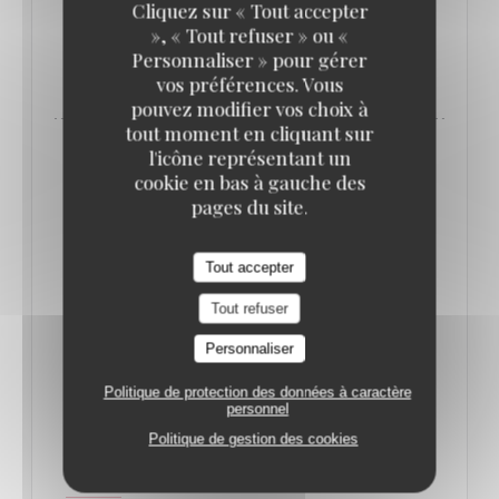
Cliquez sur « Tout accepter
», « Tout refuser » ou «
Personnaliser » pour gérer
((OUVRE UNE NOUVELLE FENÊTRE)
LIRE L'ARTICLE
vos préférences. Vous
pouvez modifier vos choix à
tout moment en cliquant sur
l'icône représentant un
cookie en bas à gauche des
pages du site.
Tout accepter
Tout refuser
Personnaliser
Politique de protection des données à caractère
personnel
QUE FAIRE À PARIS CETTE SEMAINE ? (16-
Politique de gestion des cookies
22 JUIN) // LE BONBON
17/06/2025