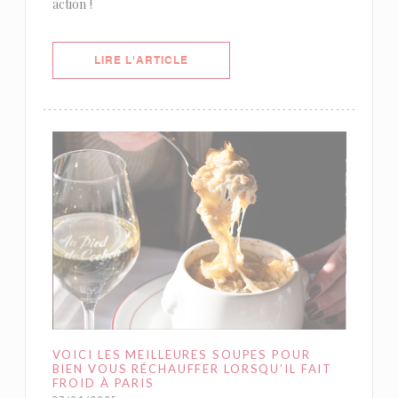
action !
((OUVRE UNE NOUVELLE FENÊTRE)
LIRE L'ARTICLE
VOICI LES MEILLEURES SOUPES POUR
BIEN VOUS RÉCHAUFFER LORSQU’IL FAIT
FROID À PARIS