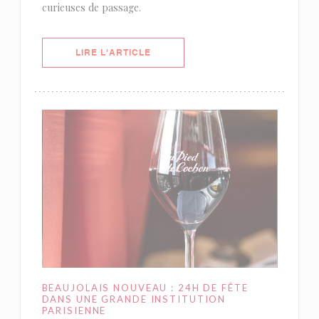
curieuses de passage.
((OUVRE UNE NOUVELLE FENÊTRE)
LIRE L'ARTICLE
BEAUJOLAIS NOUVEAU : 24H DE FÊTE
DANS UNE GRANDE INSTITUTION
PARISIENNE