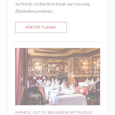
Au Pied de Cochon tient depuis 1947 son rang
d’institution parisienne .
((OTEVŘE SE V NOVÉM OKNĚ))
PŘEČÍST ČLÁNEK
À PARIS, CETTE BRASSERIE MYTHIQUE