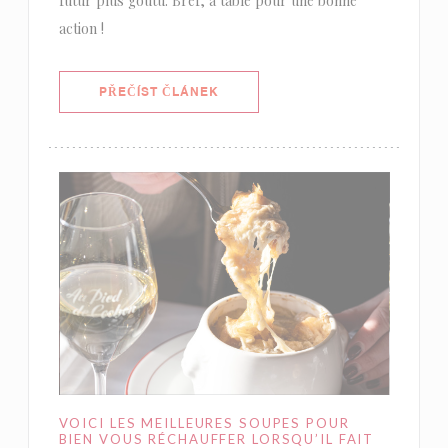
futur plus goûtu. Bref, à table pour une bonne
action !
((OTEVŘE SE V NOVÉM OKNĚ))
PŘEČÍST ČLÁNEK
VOICI LES MEILLEURES SOUPES POUR
BIEN VOUS RÉCHAUFFER LORSQU’IL FAIT