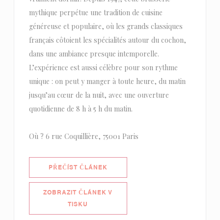
mythique perpétue une tradition de cuisine
généreuse et populaire, où les grands classiques
français côtoient les spécialités autour du cochon,
dans une ambiance presque intemporelle.
L’expérience est aussi célèbre pour son rythme
unique : on peut y manger à toute heure, du matin
jusqu’au cœur de la nuit, avec une ouverture
quotidienne de 8 h à 5 h du matin.
Où ? 6 rue Coquillière, 75001 Paris
((OTEVŘE SE V NOVÉM OKNĚ))
PŘEČÍST ČLÁNEK
ZOBRAZIT ČLÁNEK V
((OTEVŘE SE V NOVÉM OKNĚ))
TISKU