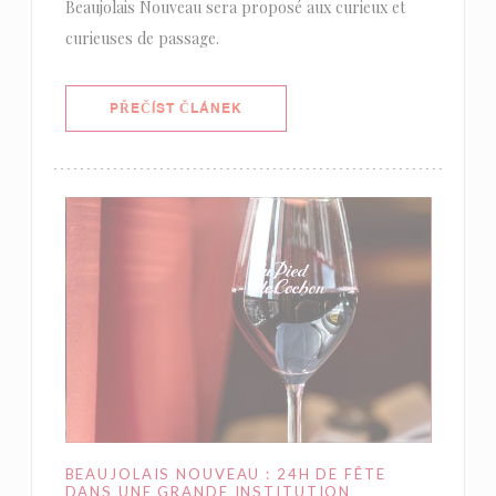
Beaujolais Nouveau sera proposé aux curieux et
curieuses de passage.
((OTEVŘE SE V NOVÉM OKNĚ))
PŘEČÍST ČLÁNEK
BEAUJOLAIS NOUVEAU : 24H DE FÊTE
DANS UNE GRANDE INSTITUTION