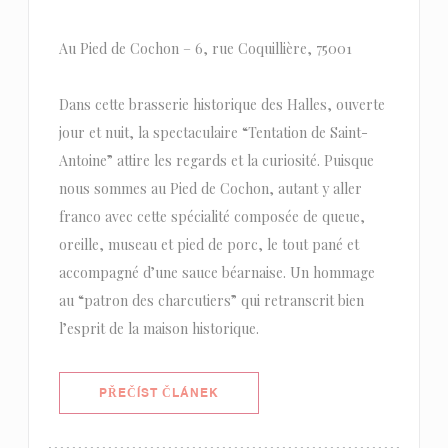
Au Pied de Cochon – 6, rue Coquillière, 75001
Dans cette brasserie historique des Halles, ouverte
jour et nuit, la spectaculaire “Tentation de Saint-
Antoine” attire les regards et la curiosité. Puisque
nous sommes au Pied de Cochon, autant y aller
franco avec cette spécialité composée de queue,
oreille, museau et pied de porc, le tout pané et
accompagné d’une sauce béarnaise. Un hommage
au “patron des charcutiers” qui retranscrit bien
l’esprit de la maison historique.
((OTEVŘE SE V NOVÉM OKNĚ))
PŘEČÍST ČLÁNEK