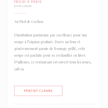
FROID À PARIS
27/01/2025
Au Pied de Cochon
L’institution parisienne par excellence pour une
soupe à l’oignon gratinée. Dorée au four et
généreusement garnie de fromage grillé, cette
soupe est parfaite pour se réchauffer en hiver.
D’ailleurs, ce restaurant est ouvert tous les jours,
24h/24.
((OTEVŘE SE V NOVÉM OKNĚ))
PŘEČÍST ČLÁNEK