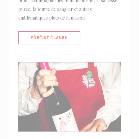
pour accompagner les œufs meurette, la saucisse
purée, la tourte de sanglier et autres
emblématiques plats de la maison.
((OTEVŘE SE V NOVÉM OKNĚ))
PŘEČÍST ČLÁNEK