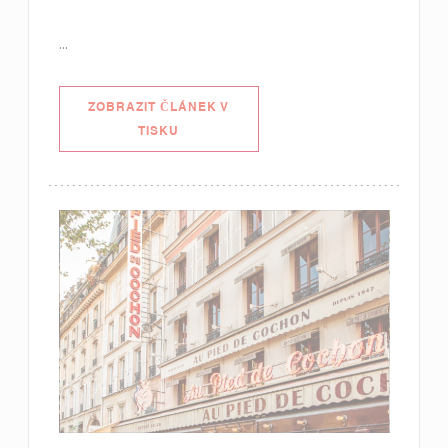
...
ZOBRAZIT ČLÁNEK V
((OTEVŘE SE V NOVÉM OKNĚ))
TISKU