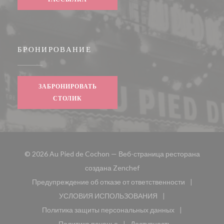
БРОНИРОВАНИЕ
ЗАБРОНИРОВАТЬ
СТОЛИК
© 2026 Au Pied de Cochon — Веб-страница ресторана
((открывается в новом окн
создана
Zenchef
Предупреждение об отказе от ответственности
((открывается в новом окне))
УСЛОВИЯ ИСПОЛЬЗОВАНИЯ
((открывается в новом окне))
Политика защиты персональных данных
((открывается в новом окне))
Политика печенье
Доступность