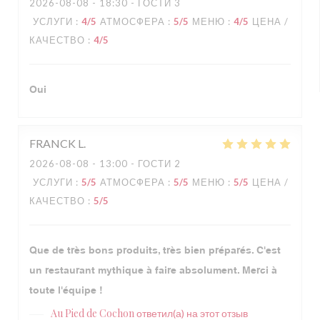
2026-08-08
- 18:30 - ГОСТИ 3
УСЛУГИ
:
4
/5
АТМОСФЕРА
:
5
/5
МЕНЮ
:
4
/5
ЦЕНА /
КАЧЕСТВО
:
4
/5
Oui
FRANCK
L
2026-08-08
- 13:00 - ГОСТИ 2
УСЛУГИ
:
5
/5
АТМОСФЕРА
:
5
/5
МЕНЮ
:
5
/5
ЦЕНА /
КАЧЕСТВО
:
5
/5
Que de très bons produits, très bien préparés. C'est
un restaurant mythique à faire absolument. Merci à
toute l'équipe !
Au Pied de Cochon
ответил(а) на этот отзыв