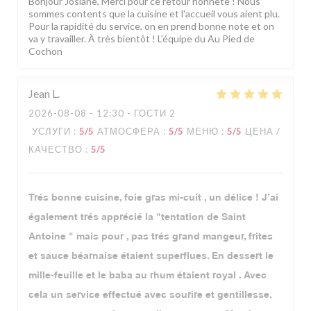
Bonjour Josiane, Merci pour ce retour honnête ! Nous
sommes contents que la cuisine et l'accueil vous aient plu.
Pour la rapidité du service, on en prend bonne note et on
va y travailler. À très bientôt ! L'équipe du Au Pied de
Cochon
Jean
L
2026-08-08
- 12:30 - ГОСТИ 2
УСЛУГИ
:
5
/5
АТМОСФЕРА
:
5
/5
МЕНЮ
:
5
/5
ЦЕНА /
КАЧЕСТВО
:
5
/5
Trés bonne cuisine, foie gras mi-cuit , un délice ! J’ai
également trés apprécié la "tentation de Saint
Antoine " mais pour , pas trés grand mangeur, frites
et sauce béarnaise étaient superflues. En dessert le
mille-feuille et le baba au rhum étaient royal . Avec
cela un service effectué avec sourire et gentillesse,