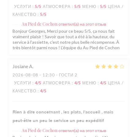
УСЛУГИ
:
5
/5
АТМОСФЕРА
:
5
/5
МЕНЮ
:
5
/5
ЦЕНА /
КАЧЕСТВО
:
5
/5
Au Pied de Cochon
ответил(а) на этот отзыв
Bonjour Georges, Merci pour ce beau 5/5, ça nous fait
vraiment plaisir ! Savoir que tout a été à la hauteur, du
service à l'assiette, c'est notre plus belle récompense. À
très bientôt parmi nous ! L'équipe du Au Pied de Cochon
Josiane
A
2026-08-08
- 12:30 - ГОСТИ 2
УСЛУГИ
:
4
/5
АТМОСФЕРА
:
4
/5
МЕНЮ
:
4
/5
ЦЕНА /
КАЧЕСТВО
:
4
/5
Rien à dire concernant , les plats, l'accueil , mais
peut-être un peu le service un peu expéditif
Au Pied de Cochon
ответил(а) на этот отзыв