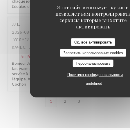
chaque jour. Au plaisir de vous revoir bientôt parmi nous !
L'équipe du Au Pied de Cochon
Этот сайт использует кукис и
позволяет вам контролироват
сервисы которые вы хотите
JJ
L
активировать
2026-08-07
- 12:30 - ГОСТИ 3
УСЛУГИ
:
5
/5
АТМОСФЕРА
:
5
/5
МЕНЮ
:
5
/5
ЦЕНА /
Ок, все активировать
КАЧЕСТВО
:
5
/5
Запретить использование cookies
Au Pied de Cochon
ответил(а) на этот отзыв
Bonjour Jean Jacques, Merci pour cette belle note, ça nous
Персонализировать
fait vraiment plaisir ! Savoir que tout a été à la hauteur, du
service à l'assiette, c'est une vraie fierté pour toute
Политика конфиденциальности
l'équipe. À très bientôt parmi nous ! L'équipe du Au Pied de
undefined
Cochon
1
2
3