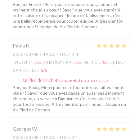
Bonjour Franck, Merci pour ce beau retour, ça nous fait
vraiment chaud au cœur ! Savoir que vous avez apprécié
notre cuisine et l'ambiance de notre établissement, c'est
une belle récompense pour toute l'équipe. À très bientôt
parmi nous ! L'équipe du Au Pied de Cochon
Paola
R
2026-08-08
- 19:30 - ГОСТИ 4
УСЛУГИ
:
5
/5
АТМОСФЕРА
:
5
/5
МЕНЮ
:
4
/5
ЦЕНА /
КАЧЕСТВО
:
5
/5
Au Pied de Cochon
ответил(а) на этот отзыв
Bonjour Paola, Merci pour ce retour qui nous fait vraiment
plaisir ! Savoir que vous avez passé un aussi beau moment
chez nous, du service à l'ambiance, c'est une vraie fierté
pour toute l'équipe. À très bientôt parmi nous ! L'équipe du
Au Pied de Cochon
Georges
W
2026-08-08
- 12:30 - ГОСТИ 1