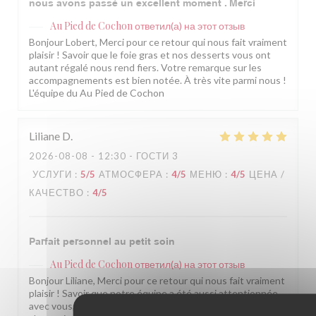
nous avons passé un excellent moment . Merci
Au Pied de Cochon
ответил(а) на этот отзыв
Bonjour Lobert, Merci pour ce retour qui nous fait vraiment
plaisir ! Savoir que le foie gras et nos desserts vous ont
autant régalé nous rend fiers. Votre remarque sur les
accompagnements est bien notée. À très vite parmi nous !
L'équipe du Au Pied de Cochon
Liliane
D
2026-08-08
- 12:30 - ГОСТИ 3
УСЛУГИ
:
5
/5
АТМОСФЕРА
:
4
/5
МЕНЮ
:
4
/5
ЦЕНА /
КАЧЕСТВО
:
4
/5
Parfait personnel au petit soin
Au Pied de Cochon
ответил(а) на этот отзыв
Bonjour Liliane, Merci pour ce retour qui nous fait vraiment
plaisir ! Savoir que notre équipe a été aussi attentionnée
avec vous, c'est exactement ce qui nous tient à cœur