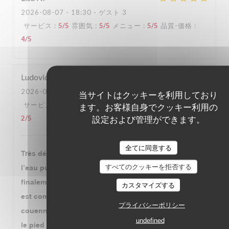
2026-08-07
- 18:30 - ゲスト 3
サービス
:
5
/5
雰囲気
:
5
/5
メニュー
:
5
/5
品質-価格
:
4
/5
Ludovic
C
2026-08-07
- 12:30 - ゲスト 2
当サイトはクッキーを利用しており
ます。お客様自身でクッキー利用の
サービス
:
5
/5
雰囲気
:
4
/5
メニュー
:
3
/5
品質-価格
:
設定および管理ができます。
2
/5
全てに同意する
Très déçu par le pied de cochon grillé. Il est cuit dans
すべてのクッキーを拒否する
l’eau puis trempé dans une sorte de chapelure et
finalement très peu grillé. On vous sert un plat qui
カスタマイズする
est composé de 80 % d’os et de 20 % de graisse et de
プライバシーポリシー
couenne pas assez grillé. Ma compagne avait choisi
undefined
le pied de cochon farci façon périgourdine qui était