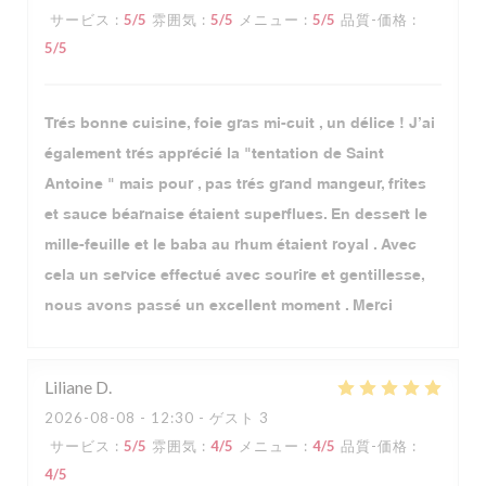
サービス
:
5
/5
雰囲気
:
5
/5
メニュー
:
5
/5
品質-価格
:
5
/5
Trés bonne cuisine, foie gras mi-cuit , un délice ! J’ai
également trés apprécié la "tentation de Saint
Antoine " mais pour , pas trés grand mangeur, frites
et sauce béarnaise étaient superflues. En dessert le
mille-feuille et le baba au rhum étaient royal . Avec
cela un service effectué avec sourire et gentillesse,
nous avons passé un excellent moment . Merci
Liliane
D
2026-08-08
- 12:30 - ゲスト 3
サービス
:
5
/5
雰囲気
:
4
/5
メニュー
:
4
/5
品質-価格
:
4
/5