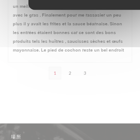
un meilleur choix car recomposé avec plus de chair
avec le gras . Finalement pour me rassasier un peu
plus il y avait les frites et la sauce béarnaise. Sinon
les entrées étaient bonnes car ce sont des bons
produits tels les huîtres , saucisses sèches et œufs
mayonnaise. Le pied de cochon reste un bel endroit
1
2
3
場所