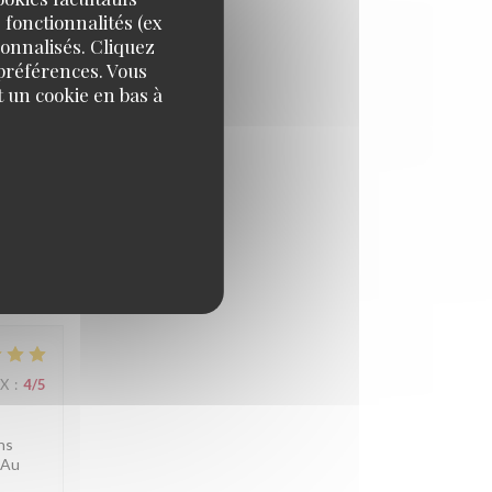
nant le
 fonctionnalités (ex
sonnalisés. Cliquez
 préférences. Vous
 un cookie en bas à
IX
:
5
/5
. À
IX
:
4
/5
ns
 Au