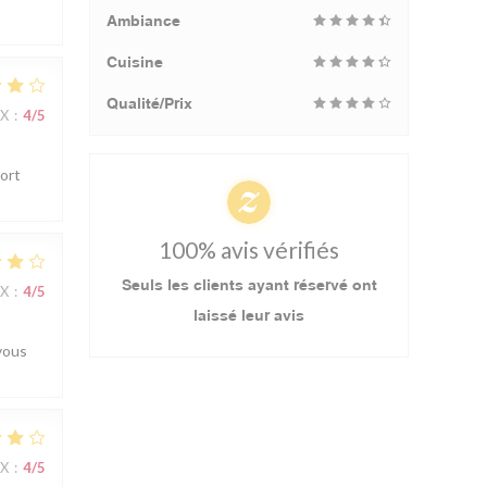
Ambiance
Cuisine
Qualité/Prix
IX
:
4
/5
port
100% avis vérifiés
Seuls les clients ayant réservé ont
IX
:
4
/5
laissé leur avis
vous
IX
:
4
/5