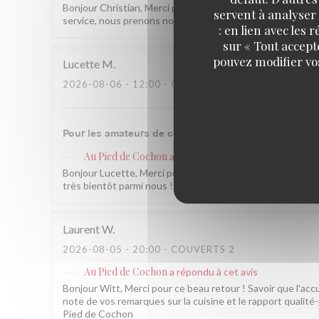
Bonjour Christian, Merci pour ce beau retour ! Ravis que la
servent à analyser 
service, nous prenons note et ferons encore mieux. À trè
: en lien avec les
sur « Tout accept
pouvez modifier vo
Lucette
M
2026-08-06
- 12:00 - COUVERTS 2
Pour les amateurs de cochonnaille une excellente adr
Au Pied de Cochon
a répondu à cet avis
Bonjour Lucette, Merci pour ce beau retour ! Savoir que v
très bientôt parmi nous ! L'équipe du Au Pied de Cochon
Laurent
W
2026-08-05
- 20:00 - COUVERTS 2
Au Pied de Cochon
a répondu à cet avis
Bonjour Witt, Merci pour ce beau retour ! Savoir que l'acc
note de vos remarques sur la cuisine et le rapport qualité
Pied de Cochon