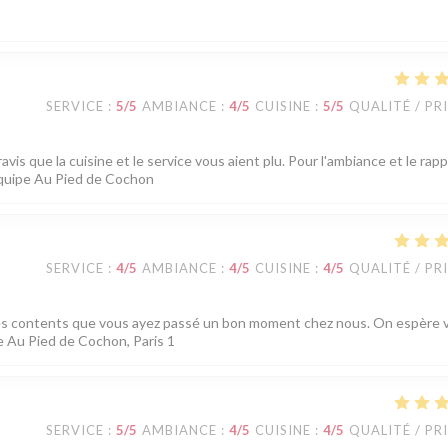
SERVICE
:
5
/5
AMBIANCE
:
4
/5
CUISINE
:
5
/5
QUALITÉ / PR
is que la cuisine et le service vous aient plu. Pour l'ambiance et le rap
L'équipe Au Pied de Cochon
SERVICE
:
4
/5
AMBIANCE
:
4
/5
CUISINE
:
4
/5
QUALITÉ / PR
es contents que vous ayez passé un bon moment chez nous. On espère 
e Au Pied de Cochon, Paris 1
SERVICE
:
5
/5
AMBIANCE
:
4
/5
CUISINE
:
4
/5
QUALITÉ / PR