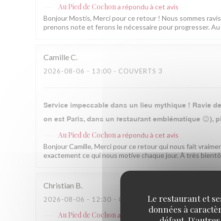
Au Pied de Cochon
a répondu à cet avis
Bonjour Mostis, Merci pour ce retour ! Nous sommes ravis q
prenons note et ferons le nécessaire pour progresser. Au 
Camille
C
2026-08-06
- 13:00 - COUVERTS 3
Service impeccable dans un lieu mythique ! Ravie de 
on est Paris, dans un restaurant emblématique 😉), pl
Au Pied de Cochon
a répondu à cet avis
Bonjour Camille, Merci pour ce retour qui nous fait vraimen
exactement ce qui nous motive chaque jour. À très bientô
Christian
B
Le restaurant et se
2026-08-06
- 12:30 - COUVERTS 2
données à caractère
Au Pied de Cochon
a répondu à cet avis
défaut. D'autres