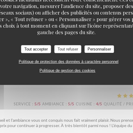
 cuisine, l'ambiance et le rapport qualité-prix vous aient conquis. Concer
votre navigation, mesurer l'audience du site, proposer des
s bientôt parmi nous ! L'équipe du Au Pied de Cochon
 réseaux sociaux) ou afficher des publicités ou contenus per
er », « Tout refuser » ou « Personnaliser » pour gérer vos
s choix à tout moment en cliquant sur l'icône représentant
gauche des pages du site.
SERVICE
:
5
/5
AMBIANCE
:
5
/5
CUISINE
:
5
/5
QUALITÉ / PR
Tout accepter
Tout refuser
Personnaliser
esse, service agréable et efficace
Politique de protection des données à caractère personnel
Politique de gestion des cookies
ous avez passé un aussi bon moment chez nous nous fait vraiment plaisir
SERVICE
:
5
/5
AMBIANCE
:
5
/5
CUISINE
:
4
/5
QUALITÉ / PR
ueil et l'ambiance vous ont conquis nous fait vraiment plaisir. Nous preno
-prix pour continuer à progresser. À très bientôt parmi nous ! L'équipe du