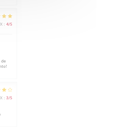
IX
:
4
/5
e de
nto!
IX
:
3
/5
n