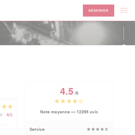
RÉSERVER
Face
Inst
4.5
/5
Note moyenne —
12265 avis
IX
:
4
/5
Service