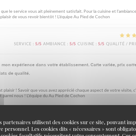
ue le service vous ait pleinement satisfait. Pour la cuisine et l'ambianc
plaisir de vous revoir bientôt ! L'équipe Au Pied de Cochon
SERVICE
:
5
/5
AMBIANCE
:
5
/5
CUISINE
:
5
/5
QUALITÉ / PR
mon expérience dans votre établissement. Carte variée, prix corre
ats de qualité.
t plaisir ! Savoir que vous avez apprécié chaque aspect de votre visite, c
t parmi nous ! L'équipe du Au Pied de Cochon
s partenaires utilisent des cookies sur ce site, pouvant impl
SERVICE
:
4
/5
AMBIANCE
:
5
/5
CUISINE
:
5
/5
QUALITÉ / PR
 personnel. Les cookies dits « nécessaires » sont obligatoi
 cookies facultatifs nécessitent votre consentement. Ces co