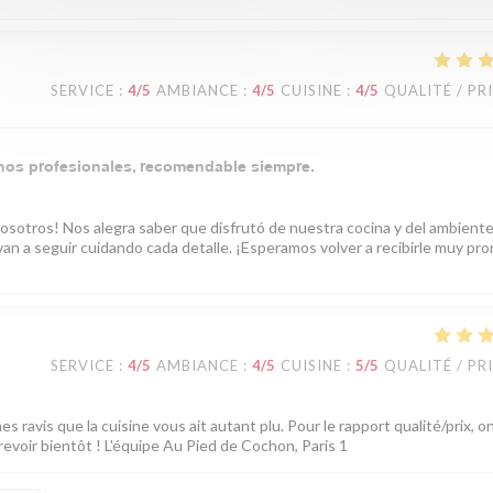
SERVICE
:
4
/5
AMBIANCE
:
4
/5
CUISINE
:
4
/5
QUALITÉ / PR
enos profesionales, recomendable siempre.
nosotros! Nos alegra saber que disfrutó de nuestra cocina y del ambient
n a seguir cuidando cada detalle. ¡Esperamos volver a recibirle muy pro
SERVICE
:
4
/5
AMBIANCE
:
4
/5
CUISINE
:
5
/5
QUALITÉ / PR
ravis que la cuisine vous ait autant plu. Pour le rapport qualité/prix, o
evoir bientôt ! L'équipe Au Pied de Cochon, Paris 1