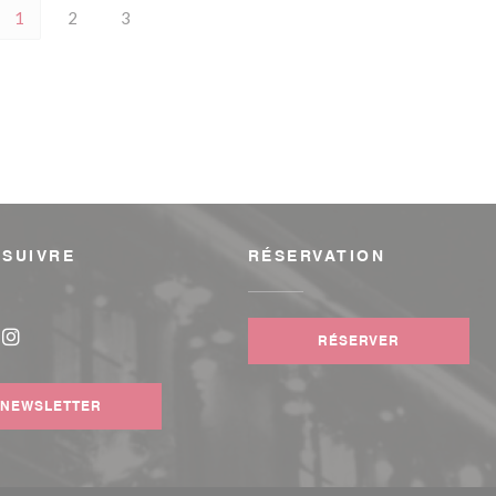
1
2
3
 SUIVRE
RÉSERVATION
 fenêtre))
RÉSERVER
book ((ouvre une nouvelle fenêtre))
Instagram ((ouvre une nouvelle fenêtre))
NEWSLETTER