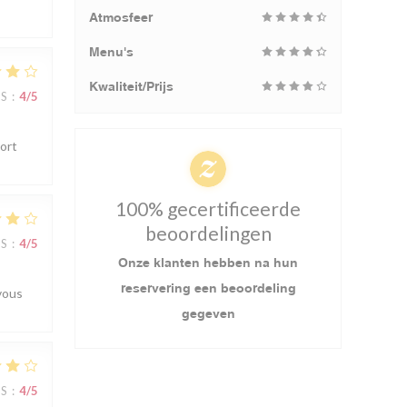
Atmosfeer
Menu's
Kwaliteit/Prijs
JS
:
4
/5
port
100% gecertificeerde
beoordelingen
JS
:
4
/5
Onze klanten hebben na hun
reservering een beoordeling
vous
gegeven
JS
:
4
/5