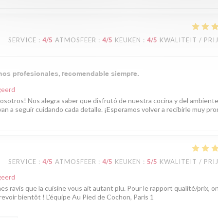
SERVICE
:
4
/5
ATMOSFEER
:
4
/5
KEUKEN
:
4
/5
KWALITEIT / PRI
enos profesionales, recomendable siempre.
geerd
nosotros! Nos alegra saber que disfrutó de nuestra cocina y del ambient
n a seguir cuidando cada detalle. ¡Esperamos volver a recibirle muy pro
SERVICE
:
4
/5
ATMOSFEER
:
4
/5
KEUKEN
:
5
/5
KWALITEIT / PRI
geerd
ravis que la cuisine vous ait autant plu. Pour le rapport qualité/prix, o
evoir bientôt ! L'équipe Au Pied de Cochon, Paris 1