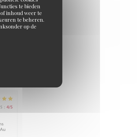
nant le
uncties te bieden
 of inhoud weer te
orkeuren te beheren.
inksonder op de
JS
:
5
/5
. À
JS
:
4
/5
ns
 Au