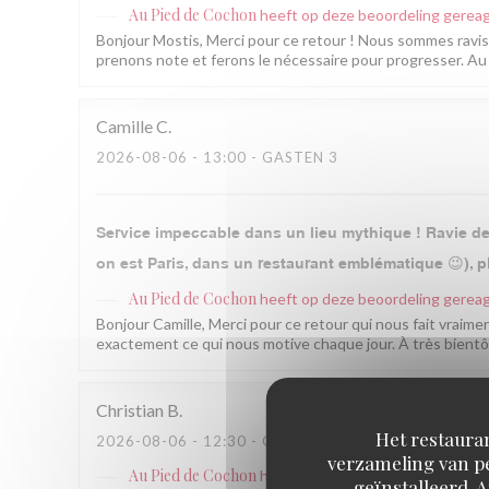
Au Pied de Cochon
heeft op deze beoordeling gerea
Bonjour Mostis, Merci pour ce retour ! Nous sommes ravis q
prenons note et ferons le nécessaire pour progresser. Au 
Camille
C
2026-08-06
- 13:00 - GASTEN 3
Service impeccable dans un lieu mythique ! Ravie de 
on est Paris, dans un restaurant emblématique 😉), pl
Au Pied de Cochon
heeft op deze beoordeling gerea
Bonjour Camille, Merci pour ce retour qui nous fait vraimen
exactement ce qui nous motive chaque jour. À très bientô
Christian
B
Het restauran
2026-08-06
- 12:30 - GASTEN 2
verzameling van pe
Au Pied de Cochon
heeft op deze beoordeling gerea
geïnstalleerd. 