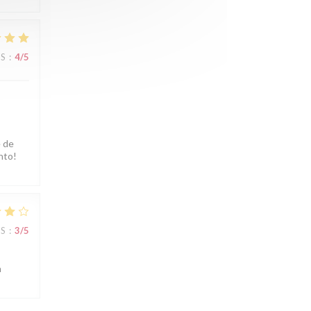
JS
:
4
/5
e de
nto!
JS
:
3
/5
n