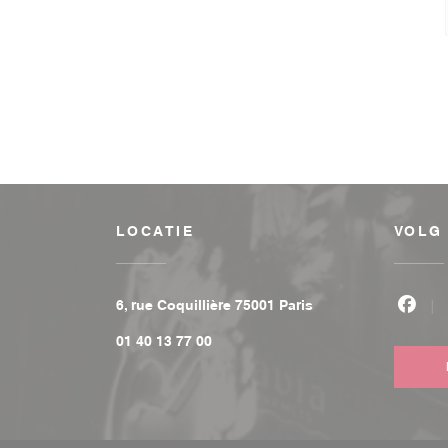
LOCATIE
VOLG
((opent in een nieu
6, rue Coquillière 75001 Paris
Face
01 40 13 77 00