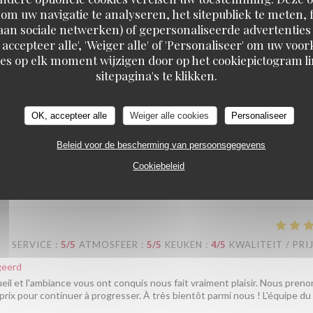
 cuisine, l'ambiance et le rapport qualité-prix vous aient conquis. Concer
om uw navigatie te analyseren, het sitepubliek te meten, f
s bientôt parmi nous ! L'équipe du Au Pied de Cochon
d aan sociale netwerken) of gepersonaliseerde advertenties
 accepteer alle', 'Weiger alle' of 'Personaliseer' om uw vo
es op elk moment wijzigen door op het cookiepictogram l
sitepagina's te klikken.
SERVICE
:
5
/5
ATMOSFEER
:
5
/5
KEUKEN
:
5
/5
KWALITEIT / PRI
OK, accepteer alle
Weiger alle cookies
Personaliseer
esse, service agréable et efficace
Beleid voor de bescherming van persoonsgegevens
geerd
Cookiebeleid
ous avez passé un aussi bon moment chez nous nous fait vraiment plaisir
SERVICE
:
5
/5
ATMOSFEER
:
5
/5
KEUKEN
:
4
/5
KWALITEIT / PRI
geerd
ueil et l'ambiance vous ont conquis nous fait vraiment plaisir. Nous preno
-prix pour continuer à progresser. À très bientôt parmi nous ! L'équipe du