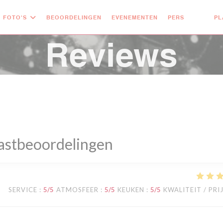
FOTO'S
BEOORDELINGEN
EVENEMENTEN
PERS
PL
((OPENT 
((OPE
Reviews
astbeoordelingen
SERVICE
:
5
/5
ATMOSFEER
:
5
/5
KEUKEN
:
5
/5
KWALITEIT / PRI