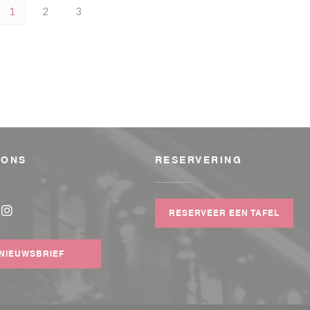
1
2
3
 ONS
RESERVERING
w venster))
RESERVEER EEN TAFEL
book ((opent in een nieuw venster))
Instagram ((opent in een nieuw venster))
NIEUWSBRIEF