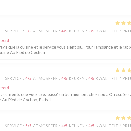
SERVICE
:
5
/5
ATMOSFEER
:
4
/5
KEUKEN
:
5
/5
KWALITEIT / PRI
geerd
is que la cuisine et le service vous aient plu. Pour l'ambiance et le rap
L'équipe Au Pied de Cochon
SERVICE
:
4
/5
ATMOSFEER
:
4
/5
KEUKEN
:
4
/5
KWALITEIT / PRI
geerd
es contents que vous ayez passé un bon moment chez nous. On espère 
e Au Pied de Cochon, Paris 1
SERVICE
:
5
/5
ATMOSFEER
:
4
/5
KEUKEN
:
4
/5
KWALITEIT / PRI