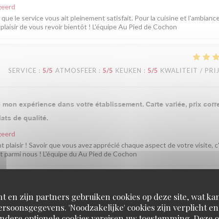
geerd
ue le service vous ait pleinement satisfait. Pour la cuisine et l'ambianc
plaisir de vous revoir bientôt ! L'équipe Au Pied de Cochon
SERVICE
:
5
/5
ATMOSFEER
:
5
/5
KEUKEN
:
5
/5
KWALITEIT / PRI
mon expérience dans votre établissement. Carte variée, prix corre
ats de qualité.
geerd
t plaisir ! Savoir que vous avez apprécié chaque aspect de votre visite, c
t parmi nous ! L'équipe du Au Pied de Cochon
t en zijn partners gebruiken cookies op deze site, wat kan
SERVICE
:
4
/5
ATMOSFEER
:
5
/5
KEUKEN
:
5
/5
KWALITEIT / PRI
rsoonsgegevens. 'Noodzakelijke' cookies zijn verplicht 
geerd
Andere optionele cookies vereisen uw toestemming. Deze o