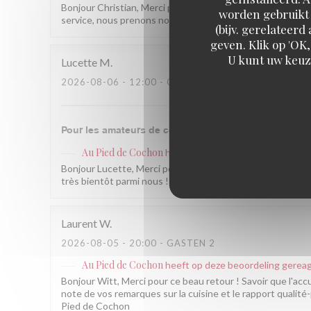
Bonjour Christian, Merci pour ce beau retour ! Ravis que la
worden gebruikt 
service, nous prenons note et ferons encore mieux. À trè
(bijv. gerelateer
geven. Klik op 'OK,
U kunt uw keuz
Lucette
M
2026-08-06
- 12:00 - GASTEN 2
Pour les amateurs de cochonnaille une excellente adr
Au Pied de Cochon
heeft op deze beoordeling gerea
Bonjour Lucette, Merci pour ce beau retour ! Savoir que v
très bientôt parmi nous ! L'équipe du Au Pied de Cochon
Laurent
W
2026-08-05
- 20:00 - GASTEN 2
Au Pied de Cochon
heeft op deze beoordeling gerea
Bonjour Witt, Merci pour ce beau retour ! Savoir que l'acc
note de vos remarques sur la cuisine et le rapport qualité
Pied de Cochon