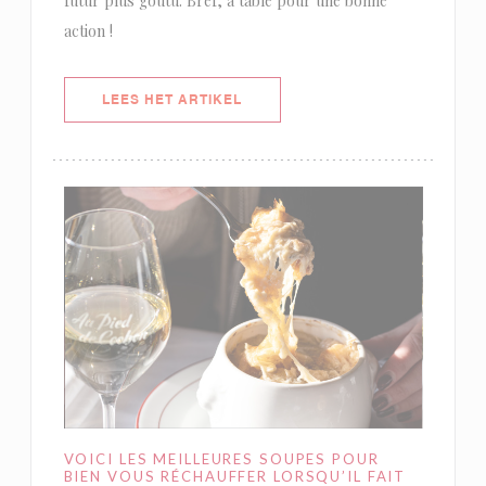
futur plus goûtu. Bref, à table pour une bonne
action !
((OPENT IN EEN NIEUW VENSTER)
LEES HET ARTIKEL
VOICI LES MEILLEURES SOUPES POUR
BIEN VOUS RÉCHAUFFER LORSQU’IL FAIT