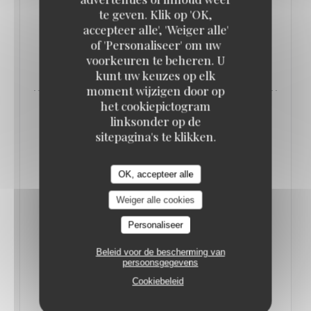
poignées dorées… en forme de pieds de cochon !
te geven. Klik op 'OK,
accepteer alle', 'Weiger alle'
of 'Personaliseer' om uw
((OPENT IN EEN NIEUW VENSTER)
LEES HET ARTIKEL
voorkeuren te beheren. U
kunt uw keuzes op elk
moment wijzigen door op
het cookiepictogram
linksonder op de
sitepagina's te klikken.
OK, accepteer alle
Weiger alle cookies
Personaliseer
Beleid voor de bescherming van
persoonsgegevens
Cookiebeleid
QUE FAIRE À PARIS CETTE SEMAINE ? (16-
22 JUIN) // LE BONBON
17/06/2025