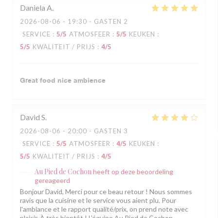
Daniela
A
2026-08-06
- 19:30 - GASTEN 2
SERVICE
:
5
/5
ATMOSFEER
:
5
/5
KEUKEN
:
5
/5
KWALITEIT / PRIJS
:
4
/5
Great food nice ambience
David
S
2026-08-06
- 20:00 - GASTEN 3
SERVICE
:
5
/5
ATMOSFEER
:
4
/5
KEUKEN
:
5
/5
KWALITEIT / PRIJS
:
4
/5
Au Pied de Cochon
heeft op deze beoordeling
gereageerd
Bonjour David, Merci pour ce beau retour ! Nous sommes
ravis que la cuisine et le service vous aient plu. Pour
l'ambiance et le rapport qualité/prix, on prend note avec
plaisir. À très bientôt ! L'équipe Au Pied de Cochon