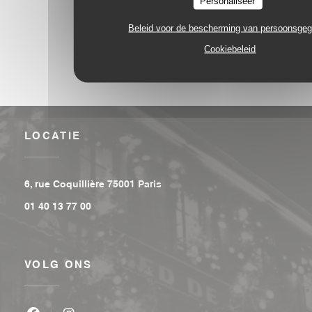
Personaliseer
Beleid voor de bescherming van persoonsge
Cookiebeleid
LOCATIE
((opent in een nieuw venster))
6, rue Coquillière 75001 Paris
01 40 13 77 00
VOLG ONS