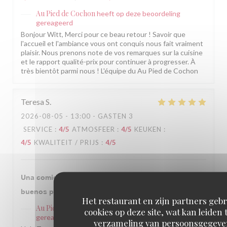
Au Pied de Cochon
heeft op deze beoordeling
gereageerd
Bonjour Witt, Merci pour ce beau retour ! Savoir que
l'accueil et l'ambiance vous ont conquis nous fait vraiment
plaisir. Nous prenons note de vos remarques sur la cuisine
et le rapport qualité-prix pour continuer à progresser. À
très bientôt parmi nous ! L'équipe du Au Pied de Cochon
Teresa
S
2026-08-05
- 13:00 - GASTEN 3
SERVICE
:
4
/5
ATMOSFEER
:
4
/5
KEUKEN
:
4
/5
KWALITEIT / PRIJS
:
4
/5
Una comida excelente en un sitio con historia y
buenos profesionales, recomendable siempre.
Het restaurant en zijn partners geb
Au Pied de Cochon
heeft op deze beoordeling
cookies op deze site, wat kan leiden 
gereageerd
verzameling van persoonsgegeve