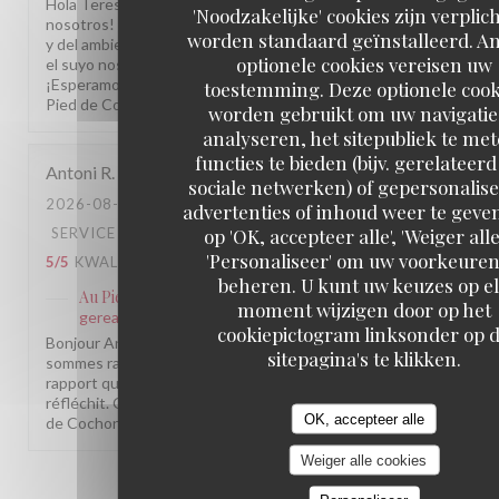
Hola Teresa, ¡Muchas gracias por compartir su visita con
'Noodzakelijke' cookies zijn verplic
nosotros! Nos alegra saber que disfrutó de nuestra cocina
worden standaard geïnstalleerd. A
y del ambiente de nuestro restaurante. Comentarios como
optionele cookies vereisen uw
el suyo nos motivan a seguir cuidando cada detalle.
¡Esperamos volver a recibirle muy pronto! L'équipe du Au
toestemming. Deze optionele cook
Pied de Cochon
worden gebruikt om uw navigatie
analyseren, het sitepubliek te me
functies te bieden (bijv. gerelateer
Antoni
R
sociale netwerken) of gepersonalis
2026-08-05
- 20:30 - GASTEN 3
advertenties of inhoud weer te geven
op 'OK, accepteer alle', 'Weiger alle
SERVICE
:
4
/5
ATMOSFEER
:
4
/5
KEUKEN
:
'Personaliseer' om uw voorkeuren
5
/5
KWALITEIT / PRIJS
:
3
/5
beheren. U kunt uw keuzes op e
Au Pied de Cochon
heeft op deze beoordeling
moment wijzigen door op het
gereageerd
cookiepictogram linksonder op 
Bonjour Antoni, Merci pour ce retour sincère ! Nous
sitepagina's te klikken.
sommes ravis que la cuisine vous ait autant plu. Pour le
rapport qualité/prix, on entend votre remarque et on y
réfléchit. On espère vous revoir bientôt ! L'équipe Au Pied
OK, accepteer alle
de Cochon, Paris 1
Weiger alle cookies
1
2
3