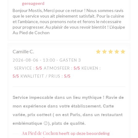
gereageerd
Bonjour Mostis, Merci pour ce retour ! Nous sommes ravis
que le service vous ait pleinement satisfait. Pour la cuisine
et l'ambiance, nous prenons note et ferons le nécessaire
pour progresser. Au plaisir de vous revoir bientôt ! L'équipe
Au Pied de Cochon
Camille
C
2026-08-06
- 13:00 - GASTEN 3
SERVICE
:
5
/5
ATMOSFEER
:
5
/5
KEUKEN
:
5
/5
KWALITEIT / PRIJS
:
5
/5
Service impeccable dans un lieu mythique ! Ravie de
mon expérience dans votre établissement. Carte
variée, prix correct ( on est Paris, dans un restaurant
emblématique 😉), plats de qualité.
Au Pied de Cochon
heeft op deze beoordeling