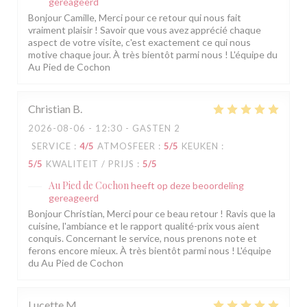
gereageerd
Bonjour Camille, Merci pour ce retour qui nous fait
vraiment plaisir ! Savoir que vous avez apprécié chaque
aspect de votre visite, c'est exactement ce qui nous
motive chaque jour. À très bientôt parmi nous ! L'équipe du
Au Pied de Cochon
Christian
B
2026-08-06
- 12:30 - GASTEN 2
SERVICE
:
4
/5
ATMOSFEER
:
5
/5
KEUKEN
:
5
/5
KWALITEIT / PRIJS
:
5
/5
Au Pied de Cochon
heeft op deze beoordeling
gereageerd
Bonjour Christian, Merci pour ce beau retour ! Ravis que la
cuisine, l'ambiance et le rapport qualité-prix vous aient
conquis. Concernant le service, nous prenons note et
ferons encore mieux. À très bientôt parmi nous ! L'équipe
du Au Pied de Cochon
Lucette
M