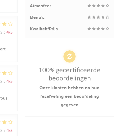
Atmosfeer
Menu's
Kwaliteit/Prijs
JS
:
4
/5
port
100% gecertificeerde
beoordelingen
JS
:
4
/5
Onze klanten hebben na hun
reservering een beoordeling
vous
gegeven
JS
:
4
/5