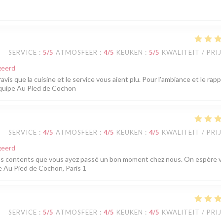
SERVICE
:
5
/5
ATMOSFEER
:
4
/5
KEUKEN
:
5
/5
KWALITEIT / PRI
geerd
is que la cuisine et le service vous aient plu. Pour l'ambiance et le rap
L'équipe Au Pied de Cochon
SERVICE
:
4
/5
ATMOSFEER
:
4
/5
KEUKEN
:
4
/5
KWALITEIT / PRI
geerd
es contents que vous ayez passé un bon moment chez nous. On espère 
e Au Pied de Cochon, Paris 1
SERVICE
:
5
/5
ATMOSFEER
:
4
/5
KEUKEN
:
4
/5
KWALITEIT / PRI