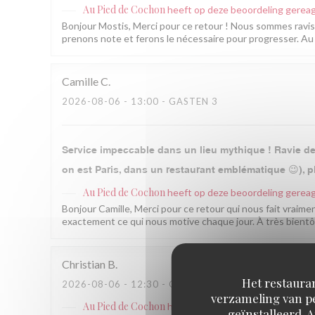
Au Pied de Cochon
heeft op deze beoordeling gerea
Bonjour Mostis, Merci pour ce retour ! Nous sommes ravis q
prenons note et ferons le nécessaire pour progresser. Au 
Camille
C
2026-08-06
- 13:00 - GASTEN 3
Service impeccable dans un lieu mythique ! Ravie de 
on est Paris, dans un restaurant emblématique 😉), pl
Au Pied de Cochon
heeft op deze beoordeling gerea
Bonjour Camille, Merci pour ce retour qui nous fait vraimen
exactement ce qui nous motive chaque jour. À très bientô
Christian
B
Het restauran
2026-08-06
- 12:30 - GASTEN 2
verzameling van pe
Au Pied de Cochon
heeft op deze beoordeling gerea
geïnstalleerd. 