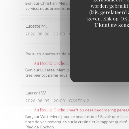
Bonjour Christian, Merci pour ce beau retour ! Ravis que la
worden gebruikt 
service, nous prenons note et ferons encore mieux. À trè
(bijv. gerelateer
geven. Klik op 'OK,
U kunt uw keuz
Lucette
M
2026-08-06
- 12:00 - GASTEN 2
Pour les amateurs de cochonnaille une excellente adr
Au Pied de Cochon
heeft op deze beoordeling gerea
Bonjour Lucette, Merci pour ce beau retour ! Savoir que v
très bientôt parmi nous ! L'équipe du Au Pied de Cochon
Laurent
W
2026-08-05
- 20:00 - GASTEN 2
Au Pied de Cochon
heeft op deze beoordeling gerea
Bonjour Witt, Merci pour ce beau retour ! Savoir que l'acc
note de vos remarques sur la cuisine et le rapport qualité
Pied de Cochon