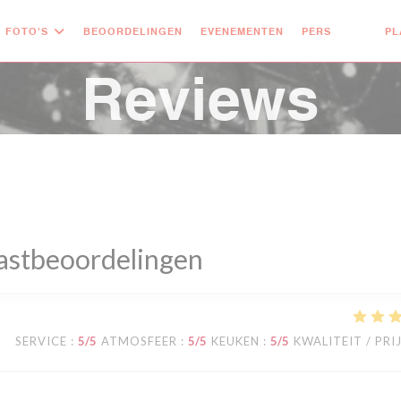
FOTO'S
BEOORDELINGEN
EVENEMENTEN
PERS
PL
((OPENT 
((OPE
Reviews
astbeoordelingen
SERVICE
:
5
/5
ATMOSFEER
:
5
/5
KEUKEN
:
5
/5
KWALITEIT / PRI