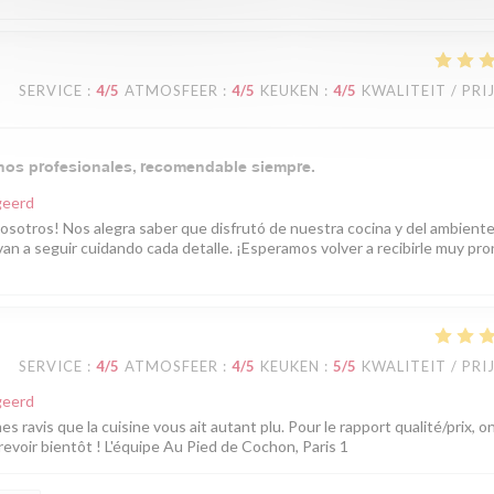
SERVICE
:
4
/5
ATMOSFEER
:
4
/5
KEUKEN
:
4
/5
KWALITEIT / PRI
enos profesionales, recomendable siempre.
geerd
nosotros! Nos alegra saber que disfrutó de nuestra cocina y del ambient
n a seguir cuidando cada detalle. ¡Esperamos volver a recibirle muy pro
SERVICE
:
4
/5
ATMOSFEER
:
4
/5
KEUKEN
:
5
/5
KWALITEIT / PRI
geerd
ravis que la cuisine vous ait autant plu. Pour le rapport qualité/prix, o
evoir bientôt ! L'équipe Au Pied de Cochon, Paris 1