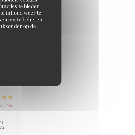
nant le
uncties te bieden
 of inhoud weer te
orkeuren te beheren.
inksonder op de
JS
:
5
/5
. À
JS
:
4
/5
ns
 Au