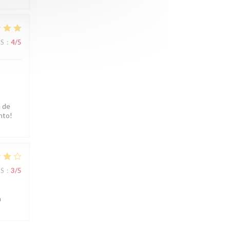
JS
:
4
/5
e de
nto!
JS
:
3
/5
n