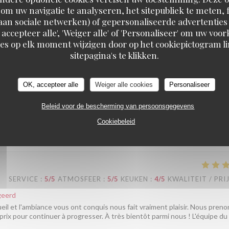
 cuisine, l'ambiance et le rapport qualité-prix vous aient conquis. Concer
om uw navigatie te analyseren, het sitepubliek te meten, f
s bientôt parmi nous ! L'équipe du Au Pied de Cochon
d aan sociale netwerken) of gepersonaliseerde advertenties
 accepteer alle', 'Weiger alle' of 'Personaliseer' om uw vo
es op elk moment wijzigen door op het cookiepictogram l
sitepagina's te klikken.
SERVICE
:
5
/5
ATMOSFEER
:
5
/5
KEUKEN
:
5
/5
KWALITEIT / PRI
OK, accepteer alle
Weiger alle cookies
Personaliseer
esse, service agréable et efficace
Beleid voor de bescherming van persoonsgegevens
geerd
Cookiebeleid
ous avez passé un aussi bon moment chez nous nous fait vraiment plaisir
SERVICE
:
5
/5
ATMOSFEER
:
5
/5
KEUKEN
:
4
/5
KWALITEIT / PRI
geerd
ueil et l'ambiance vous ont conquis nous fait vraiment plaisir. Nous preno
-prix pour continuer à progresser. À très bientôt parmi nous ! L'équipe du