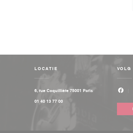
LOCATIE
VOLG
((opent in een nieu
6, rue Coquillière 75001 Paris
Face
01 40 13 77 00