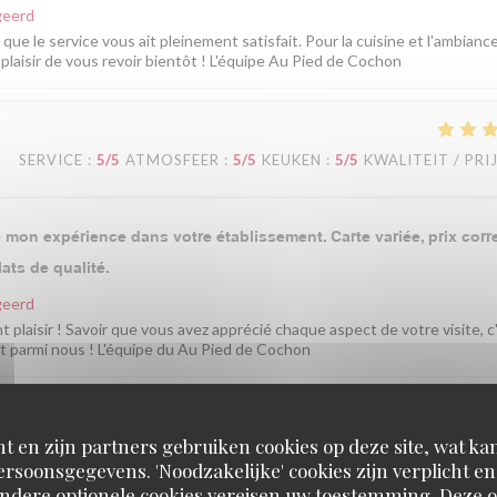
geerd
ue le service vous ait pleinement satisfait. Pour la cuisine et l'ambianc
plaisir de vous revoir bientôt ! L'équipe Au Pied de Cochon
SERVICE
:
5
/5
ATMOSFEER
:
5
/5
KEUKEN
:
5
/5
KWALITEIT / PRI
mon expérience dans votre établissement. Carte variée, prix corre
ats de qualité.
geerd
t plaisir ! Savoir que vous avez apprécié chaque aspect de votre visite, c
t parmi nous ! L'équipe du Au Pied de Cochon
t en zijn partners gebruiken cookies op deze site, wat kan
SERVICE
:
4
/5
ATMOSFEER
:
5
/5
KEUKEN
:
5
/5
KWALITEIT / PRI
rsoonsgegevens. 'Noodzakelijke' cookies zijn verplicht 
geerd
Andere optionele cookies vereisen uw toestemming. Deze o