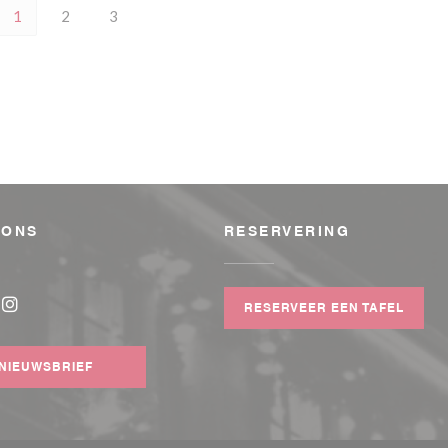
1
2
3
 ONS
RESERVERING
w venster))
RESERVEER EEN TAFEL
book ((opent in een nieuw venster))
Instagram ((opent in een nieuw venster))
NIEUWSBRIEF