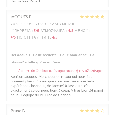
de Cochon, Paris 1
jACQUES
P
2026-08-04
- 20:30 - ΚΑΛΕΣΜΈΝΟΙ 5
ΥΠΗΡΕΣΊΑ
:
5
/5
ΑΤΜΌΣΦΑΙΡΑ
:
4
/5
ΜΕΝΟΎ
:
4
/5
ΠΟΙΌΤΗΤΑ / ΤΙΜΉ
:
4
/5
Bel accueil - Belle assiette - Belle ambiance - La
brasserie telle qu'on en rêve
Au Pied de Cochon
απάντησε σε αυτή την αξιολόγηση
Bonjour Jacques, Merci pour ce retour qui nous fait
vraiment plaisir ! Savoir que vous avez vécu une belle
expérience chez nous, de l'accueil à l'assiette, c'est
exactement ce qui nous tient à cœur. À très bientôt parmi
nous ! L'équipe du Au Pied de Cochon
Bruno
B