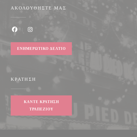
ΑΚΟΛΟΥΘΉΣΤΕ ΜΑΣ
Facebook ((ανοίγει σε νέο παράθυρο))
Instagram ((ανοίγει σε νέο παράθυρο))
ΕΝΗΜΕΡΩΤΙΚΌ ΔΕΛΤΊΟ
ΚΡΆΤΗΣΗ
ΚΆΝΤΕ ΚΡΆΤΗΣΗ
ΤΡΑΠΕΖΙΟΎ