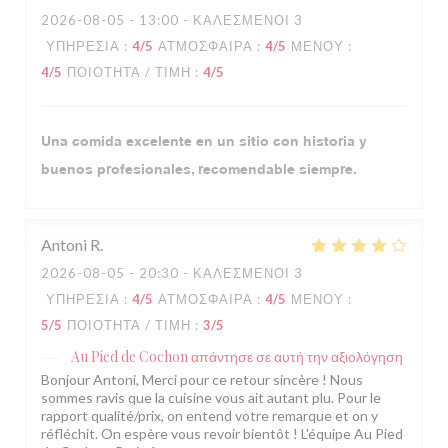
2026-08-05
- 13:00 - ΚΑΛΕΣΜΈΝΟΙ 3
ΥΠΗΡΕΣΊΑ
:
4
/5
ΑΤΜΌΣΦΑΙΡΑ
:
4
/5
ΜΕΝΟΎ
:
4
/5
ΠΟΙΌΤΗΤΑ / ΤΙΜΉ
:
4
/5
Una comida excelente en un sitio con historia y
buenos profesionales, recomendable siempre.
Antoni
R
2026-08-05
- 20:30 - ΚΑΛΕΣΜΈΝΟΙ 3
ΥΠΗΡΕΣΊΑ
:
4
/5
ΑΤΜΌΣΦΑΙΡΑ
:
4
/5
ΜΕΝΟΎ
:
5
/5
ΠΟΙΌΤΗΤΑ / ΤΙΜΉ
:
3
/5
Au Pied de Cochon
απάντησε σε αυτή την αξιολόγηση
Bonjour Antoni, Merci pour ce retour sincère ! Nous
sommes ravis que la cuisine vous ait autant plu. Pour le
rapport qualité/prix, on entend votre remarque et on y
réfléchit. On espère vous revoir bientôt ! L'équipe Au Pied