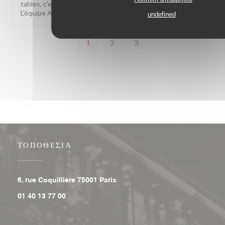
tables, c'est utile pour nous améliorer. À très bientôt !
L'équipe Au Pied de Cochon
undefined
1
2
3
ΤΟΠΟΘΕΣΊΑ
((ανοίγει σε νέο παράθυρο))
6, rue Coquillière 75001 Paris
01 40 13 77 00