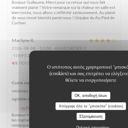
Bonjour Guillaume, Merci pour ce retour qui nous fait
vraiment plaisir ! Votre remarque sur la chaleur en salle est
bien notée, nous allons y réfléchir sérieusement. Au plaisir
de vous revoir bientôt parmi nous ! L'équipe du Au Pied de
Cochon
Marilyne
R
2026-08-04
- 13:00 - ΚΑΛΕΣΜΈΝΟΙ 2
ΥΠΗΡΕΣΊΑ
:
4
/5
ΑΤΜΌΣΦΑΙΡΑ
:
3
/5
ΜΕΝΟΎ
:
4
/5
ΠΟΙΌΤΗΤΑ / ΤΙΜΉ
:
3
/5
Ο ιστότοπος αυτός χρησιμοποιεί "μπισκ
(cookies) και σας επιτρέπει να ελέγξετε
θέλετε να ενεργοποιήσετε
Cadre tres agreable Un peu proche des tables
voisines Rognons veau tres bon Pied de cochln
OK, αποδοχή όλων
agrable manquait de chaleur a mon gout
Απόρριψε όλα τα "μπισκότα" (cookies)
Au Pied de Cochon
απάντησε σε αυτή την αξιολόγηση
Bonjour Marilyne, Merci pour ce retour sincère ! Ravis que
Εξατομίκευση
les rognons vous aient conquise. Nous notons vos
remarques sur la température du plat et la proximité des
Πολιτική απορρήτου