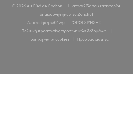
© 2026 Au Pied de Cochon — Η ιστοσελίδα του εστιατορίου
((ανοίγει σε νέο παρά
δημιουργήθηκε από
Zenchef
Αποποίηση ευθύνης
ΌΡΟΙ ΧΡΉΣΗΣ
((ανοίγει σε νέο παράθυρο))
((ανοίγει σε νέο παράθυ
Πολιτική προστασίας προσωπικών δεδομένων
((ανοίγει σε νέο παράθυρο))
Πολιτική για τα cookies
Προσβασιμότητα
((ανοίγει σε νέο παράθυρο))
((ανοίγει σε νέο παρά