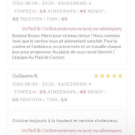
2026-08-04
- 20:30 - ΚΑΛΕΣΜΈΝΟΙ 4
ΥΠΗΡΕΣΊΑ
:
5
/5
ΑΤΜΌΣΦΑΙΡΑ
:
4
/5
ΜΕΝΟΎ
:
4
/5
ΠΟΙΌΤΗΤΑ / ΤΙΜΉ
:
4
/5
Au Pied de Cochon
απάντησε σε αυτή την αξιολόγηση
Bonjour Bruno, Merci pour ce beau retour ! Nous sommes
ravis que le service vous ait pleinement satisfait. Pour la
cuisine et l'ambiance, on prend note et on travaille chaque
jour pour progresser. Au plaisir de vous revoir bientôt !
L'équipe Au Pied de Cochon
Guillaume
B
2026-08-04
- 20:30 - ΚΑΛΕΣΜΈΝΟΙ 4
ΥΠΗΡΕΣΊΑ
:
5
/5
ΑΤΜΌΣΦΑΙΡΑ
:
4
/5
ΜΕΝΟΎ
:
5
/5
ΠΟΙΌΤΗΤΑ / ΤΙΜΉ
:
5
/5
Cuisine toujours à la hauteur et service chaleureux
Au Pied de Cochon
απάντησε σε αυτή την αξιολόγηση