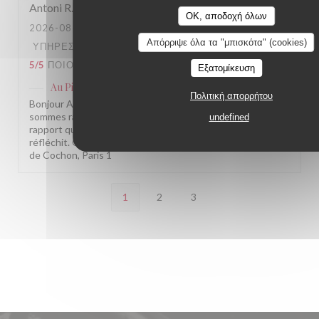
Antoni
R
OK, αποδοχή όλων
2026-08-05
- 20:30 - ΚΑΛΕΣΜΈΝΟΙ 3
Απόρριψε όλα τα "μπισκότα" (cookies)
ΥΠΗΡΕΣΊΑ
:
4
/5
ΑΤΜΌΣΦΑΙΡΑ
:
4
/5
ΜΕΝΟΎ
:
5
/5
ΠΟΙΌΤΗΤΑ / ΤΙΜΉ
:
3
/5
Εξατομίκευση
Au Pied de Cochon
απάντησε σε αυτή την αξιολόγηση
Πολιτική απορρήτου
Bonjour Antoni, Merci pour ce retour sincère ! Nous
sommes ravis que la cuisine vous ait autant plu. Pour le
undefined
rapport qualité/prix, on entend votre remarque et on y
réfléchit. On espère vous revoir bientôt ! L'équipe Au Pied
de Cochon, Paris 1
1
2
3