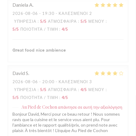
Daniela
A
2026-08-06
- 19:30 - ΚΑΛΕΣΜΈΝΟΙ 2
ΥΠΗΡΕΣΊΑ
:
5
/5
ΑΤΜΌΣΦΑΙΡΑ
:
5
/5
ΜΕΝΟΎ
:
5
/5
ΠΟΙΌΤΗΤΑ / ΤΙΜΉ
:
4
/5
Great food nice ambience
David
S
2026-08-06
- 20:00 - ΚΑΛΕΣΜΈΝΟΙ 3
ΥΠΗΡΕΣΊΑ
:
5
/5
ΑΤΜΌΣΦΑΙΡΑ
:
4
/5
ΜΕΝΟΎ
:
5
/5
ΠΟΙΌΤΗΤΑ / ΤΙΜΉ
:
4
/5
Au Pied de Cochon
απάντησε σε αυτή την αξιολόγηση
Bonjour David, Merci pour ce beau retour ! Nous sommes
ravis que la cuisine et le service vous aient plu. Pour
l'ambiance et le rapport qualité/prix, on prend note avec
plaisir. À très bientôt ! L'équipe Au Pied de Cochon