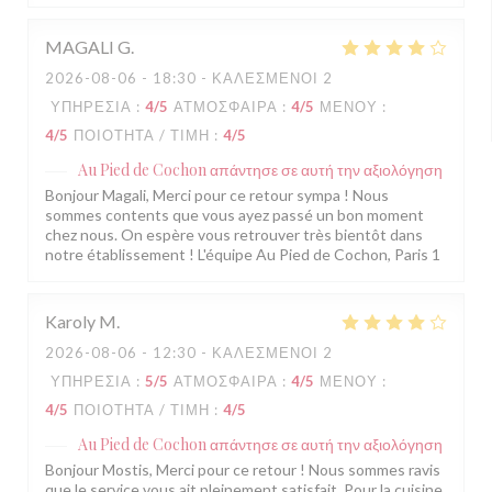
MAGALI
G
2026-08-06
- 18:30 - ΚΑΛΕΣΜΈΝΟΙ 2
ΥΠΗΡΕΣΊΑ
:
4
/5
ΑΤΜΌΣΦΑΙΡΑ
:
4
/5
ΜΕΝΟΎ
:
4
/5
ΠΟΙΌΤΗΤΑ / ΤΙΜΉ
:
4
/5
Au Pied de Cochon
απάντησε σε αυτή την αξιολόγηση
Bonjour Magali, Merci pour ce retour sympa ! Nous
sommes contents que vous ayez passé un bon moment
chez nous. On espère vous retrouver très bientôt dans
notre établissement ! L'équipe Au Pied de Cochon, Paris 1
Karoly
M
2026-08-06
- 12:30 - ΚΑΛΕΣΜΈΝΟΙ 2
ΥΠΗΡΕΣΊΑ
:
5
/5
ΑΤΜΌΣΦΑΙΡΑ
:
4
/5
ΜΕΝΟΎ
:
4
/5
ΠΟΙΌΤΗΤΑ / ΤΙΜΉ
:
4
/5
Au Pied de Cochon
απάντησε σε αυτή την αξιολόγηση
Bonjour Mostis, Merci pour ce retour ! Nous sommes ravis
que le service vous ait pleinement satisfait. Pour la cuisine