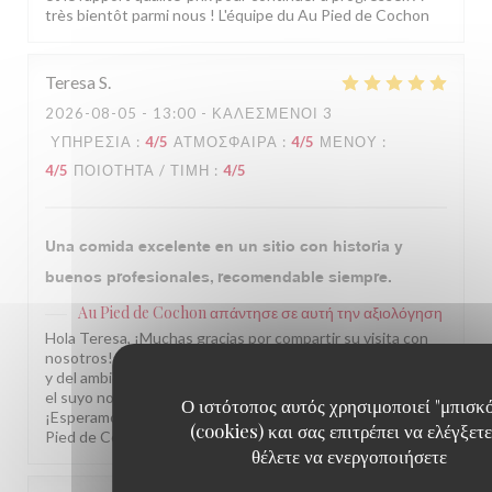
très bientôt parmi nous ! L'équipe du Au Pied de Cochon
Teresa
S
2026-08-05
- 13:00 - ΚΑΛΕΣΜΈΝΟΙ 3
ΥΠΗΡΕΣΊΑ
:
4
/5
ΑΤΜΌΣΦΑΙΡΑ
:
4
/5
ΜΕΝΟΎ
:
4
/5
ΠΟΙΌΤΗΤΑ / ΤΙΜΉ
:
4
/5
Una comida excelente en un sitio con historia y
buenos profesionales, recomendable siempre.
Au Pied de Cochon
απάντησε σε αυτή την αξιολόγηση
Hola Teresa, ¡Muchas gracias por compartir su visita con
nosotros! Nos alegra saber que disfrutó de nuestra cocina
y del ambiente de nuestro restaurante. Comentarios como
el suyo nos motivan a seguir cuidando cada detalle.
Ο ιστότοπος αυτός χρησιμοποιεί "μπισκ
¡Esperamos volver a recibirle muy pronto! L'équipe du Au
(cookies) και σας επιτρέπει να ελέγξετε
Pied de Cochon
θέλετε να ενεργοποιήσετε