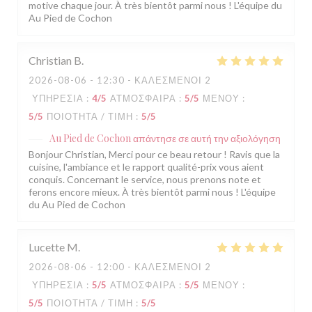
motive chaque jour. À très bientôt parmi nous ! L'équipe du
Au Pied de Cochon
Christian
B
2026-08-06
- 12:30 - ΚΑΛΕΣΜΈΝΟΙ 2
ΥΠΗΡΕΣΊΑ
:
4
/5
ΑΤΜΌΣΦΑΙΡΑ
:
5
/5
ΜΕΝΟΎ
:
5
/5
ΠΟΙΌΤΗΤΑ / ΤΙΜΉ
:
5
/5
Au Pied de Cochon
απάντησε σε αυτή την αξιολόγηση
Bonjour Christian, Merci pour ce beau retour ! Ravis que la
cuisine, l'ambiance et le rapport qualité-prix vous aient
conquis. Concernant le service, nous prenons note et
ferons encore mieux. À très bientôt parmi nous ! L'équipe
du Au Pied de Cochon
Lucette
M
2026-08-06
- 12:00 - ΚΑΛΕΣΜΈΝΟΙ 2
ΥΠΗΡΕΣΊΑ
:
5
/5
ΑΤΜΌΣΦΑΙΡΑ
:
5
/5
ΜΕΝΟΎ
:
5
/5
ΠΟΙΌΤΗΤΑ / ΤΙΜΉ
:
5
/5