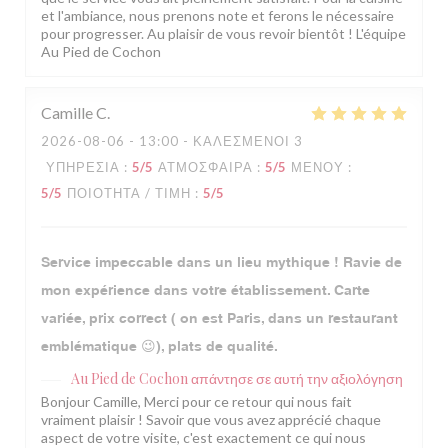
et l'ambiance, nous prenons note et ferons le nécessaire
pour progresser. Au plaisir de vous revoir bientôt ! L'équipe
Au Pied de Cochon
Camille
C
2026-08-06
- 13:00 - ΚΑΛΕΣΜΈΝΟΙ 3
ΥΠΗΡΕΣΊΑ
:
5
/5
ΑΤΜΌΣΦΑΙΡΑ
:
5
/5
ΜΕΝΟΎ
:
5
/5
ΠΟΙΌΤΗΤΑ / ΤΙΜΉ
:
5
/5
Service impeccable dans un lieu mythique ! Ravie de
mon expérience dans votre établissement. Carte
variée, prix correct ( on est Paris, dans un restaurant
emblématique 😉), plats de qualité.
Au Pied de Cochon
απάντησε σε αυτή την αξιολόγηση
Bonjour Camille, Merci pour ce retour qui nous fait
vraiment plaisir ! Savoir que vous avez apprécié chaque
aspect de votre visite, c'est exactement ce qui nous