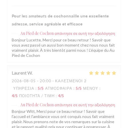
Pour les amateurs de cochonnaille une excellente
adresse, service agréable et efficace
Au Pied de Cochon
απάντησε σε αυτή την αξιολόγηση
Bonjour Lucette, Merci pour ce beau retour ! Savoir que
vous avez passé un aussi bon moment chez nous nous fait
vraiment plaisir. À très bientôt parmi nous ! L'équipe du Au
Pied de Cochon
Laurent
W
2026-08-05
- 20:00 - ΚΑΛΕΣΜΈΝΟΙ 2
ΥΠΗΡΕΣΊΑ
:
5
/5
ΑΤΜΌΣΦΑΙΡΑ
:
5
/5
ΜΕΝΟΎ
:
4
/5
ΠΟΙΌΤΗΤΑ / ΤΙΜΉ
:
4
/5
Au Pied de Cochon
απάντησε σε αυτή την αξιολόγηση
Bonjour Witt, Merci pour ce beau retour ! Savoir que
l'accueil et l'ambiance vous ont conquis nous fait vraiment
plaisir. Nous prenons note de vos remarques sur la cuisine
et le rapport qualité-prix pour continuer à progresser. À