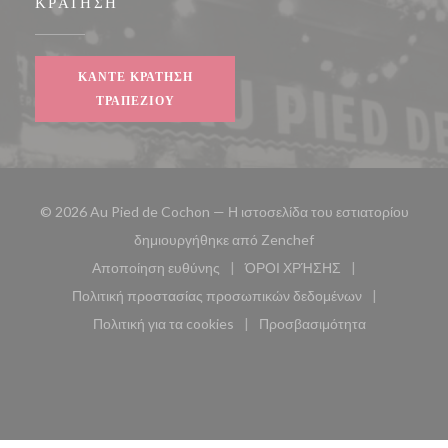
ΚΡΆΤΗΣΗ
ΚΆΝΤΕ ΚΡΆΤΗΣΗ
ΤΡΑΠΕΖΙΟΎ
© 2026 Au Pied de Cochon — Η ιστοσελίδα του εστιατορίου
((ανοίγει σε νέο παρά
δημιουργήθηκε από
Zenchef
Αποποίηση ευθύνης
ΌΡΟΙ ΧΡΉΣΗΣ
((ανοίγει σε νέο παράθυρο))
((ανοίγει σε νέο παράθυ
Πολιτική προστασίας προσωπικών δεδομένων
((ανοίγει σε νέο παράθυρο))
Πολιτική για τα cookies
Προσβασιμότητα
((ανοίγει σε νέο παράθυρο))
((ανοίγει σε νέο παρά