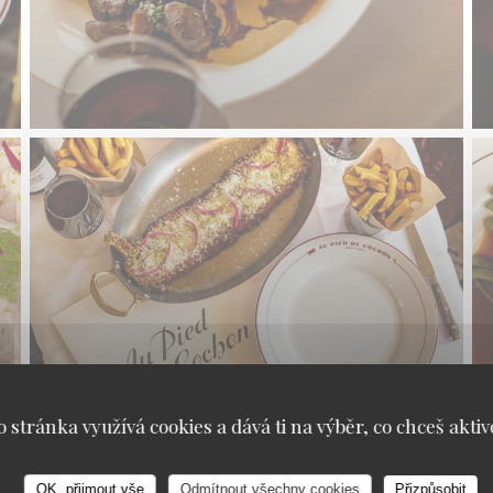
o stránka využívá cookies a dává ti na výběr, co chceš aktiv
OK, přijmout vše
Odmítnout všechny cookies
Přizpůsobit