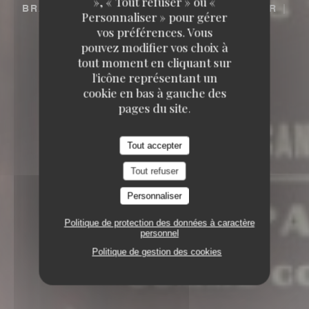
», « Tout refuser » ou «
BRASSERIE – FRUITS DE MER A EMPORTER
Personnaliser » pour gérer
6, RUE COQUILLIÈRE 75001 PARIS
vos préférences. Vous
pouvez modifier vos choix à
tout moment en cliquant sur
l'icône représentant un
cookie en bas à gauche des
pages du site.
Tout accepter
Tout refuser
Personnaliser
Politique de protection des données à caractère
personnel
Politique de gestion des cookies