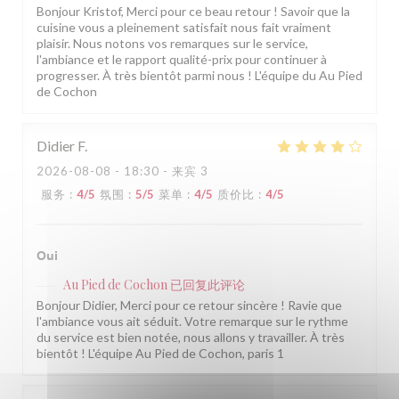
Bonjour Kristof, Merci pour ce beau retour ! Savoir que la
cuisine vous a pleinement satisfait nous fait vraiment
plaisir. Nous notons vos remarques sur le service,
l'ambiance et le rapport qualité-prix pour continuer à
progresser. À très bientôt parmi nous ! L'équipe du Au Pied
de Cochon
Didier
F
2026-08-08
- 18:30 - 来宾 3
服务
:
4
/5
氛围
:
5
/5
菜单
:
4
/5
质价比
:
4
/5
Oui
Au Pied de Cochon
已回复此评论
Bonjour Didier, Merci pour ce retour sincère ! Ravie que
l'ambiance vous ait séduit. Votre remarque sur le rythme
du service est bien notée, nous allons y travailler. À très
bientôt ! L'équipe Au Pied de Cochon, paris 1