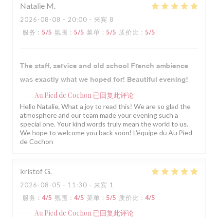
Natalie
M
2026-08-08
- 20:00 - 来宾 8
服务
:
5
/5
氛围
:
5
/5
菜单
:
5
/5
质价比
:
5
/5
The staff, service and old school French ambience
was exactly what we hoped for! Beautiful evening!
Au Pied de Cochon
已回复此评论
Hello Natalie, What a joy to read this! We are so glad the
atmosphere and our team made your evening such a
special one. Your kind words truly mean the world to us.
We hope to welcome you back soon! L'équipe du Au Pied
de Cochon
kristof
G
2026-08-05
- 11:30 - 来宾 1
服务
:
4
/5
氛围
:
4
/5
菜单
:
5
/5
质价比
:
4
/5
Au Pied de Cochon
已回复此评论