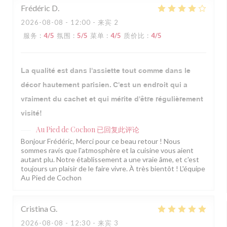
Frédéric
D
2026-08-08
- 12:00 - 来宾 2
服务
:
4
/5
氛围
:
5
/5
菜单
:
4
/5
质价比
:
4
/5
La qualité est dans l'assiette tout comme dans le
décor hautement parisien. C'est un endroit qui a
vraiment du cachet et qui mérite d'être régulièrement
visité!
Au Pied de Cochon
已回复此评论
Bonjour Frédéric, Merci pour ce beau retour ! Nous
sommes ravis que l'atmosphère et la cuisine vous aient
autant plu. Notre établissement a une vraie âme, et c'est
toujours un plaisir de le faire vivre. À très bientôt ! L'équipe
Au Pied de Cochon
Cristina
G
2026-08-08
- 12:30 - 来宾 3