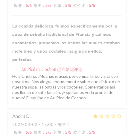
服务
:
5
/5
氛围
:
5
/5
菜单
:
5
/5
质价比
:
5
/5
La comida deliciosa, fuimos específicamente por la
sopa de cebolla tradicional de Francia y salimos
encantados, probamos las ostras las cuales estaban
increíbles y unos cócteles insignia de ellos,
perfectos
Au Pied de Cochon
已回复此评论
Hola Cristina, ¡Muchas gracias por compartir su visita con
nosotros! Nos alegra enormemente saber que disfrutó de
nuestra sopa, las ostras y los cócteles. Comentarios así
nos llenan de satisfacción. ¡Esperamos verla pronto de
nuevo! El equipo de Au Pied de Cochon
Andrii
O
2026-08-02
- 17:00 - 来宾 2
服务
:
5
/5
氛围
:
5
/5
菜单
:
5
/5
质价比
:
5
/5