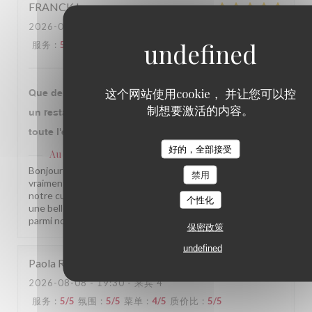
FRANCK
L
2026-08-08
- 13:00 - 来宾 2
服务
:
5
/5
氛围
:
5
/5
菜单
:
5
/5
质价比
:
5
/5
这个网站使用cookie， 并让您可以控
Que de très bons produits, très bien préparés. C'est
制想要激活的内容。
un restaurant mythique à faire absolument. Merci à
toute l'équipe !
好的，全部接受
Au Pied de Cochon
已回复此评论
Bonjour Franck, Merci pour ce beau retour, ça nous fait
禁用
vraiment chaud au cœur ! Savoir que vous avez apprécié
notre cuisine et l'ambiance de notre établissement, c'est
个性化
une belle récompense pour toute l'équipe. À très bientôt
parmi nous ! L'équipe du Au Pied de Cochon
保密政策
undefined
Paola
R
2026-08-08
- 19:30 - 来宾 4
服务
:
5
/5
氛围
:
5
/5
菜单
:
4
/5
质价比
:
5
/5