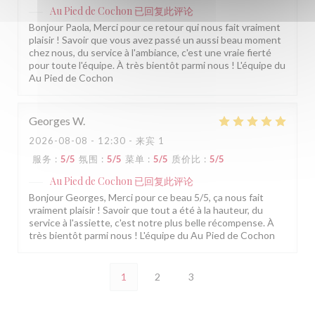
Au Pied de Cochon
已回复此评论
Bonjour Paola, Merci pour ce retour qui nous fait vraiment
plaisir ! Savoir que vous avez passé un aussi beau moment
chez nous, du service à l'ambiance, c'est une vraie fierté
pour toute l'équipe. À très bientôt parmi nous ! L'équipe du
Au Pied de Cochon
Georges
W
2026-08-08
- 12:30 - 来宾 1
服务
:
5
/5
氛围
:
5
/5
菜单
:
5
/5
质价比
:
5
/5
Au Pied de Cochon
已回复此评论
Bonjour Georges, Merci pour ce beau 5/5, ça nous fait
vraiment plaisir ! Savoir que tout a été à la hauteur, du
service à l'assiette, c'est notre plus belle récompense. À
très bientôt parmi nous ! L'équipe du Au Pied de Cochon
1
2
3