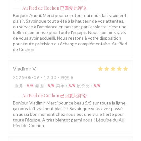
Au Pied de Cochon
已回复此评论
Bonjour Andrii, Merci pour ce retour qui nous fait vraiment
plaisir. Savoir que tout a été à la hauteur de vos attentes,
du service à l'ambiance en passant par l'assiette, c'est une
belle récompense pour toute l'équipe. Nous sommes ravis
de vous avoir accueilli. Nous restons à votre disposition
pour toute précision ou échange complémentaire. Au Pied
de Cochon
Vladimir
V
2026-08-09
- 12:30 - 来宾 8
服务
:
5
/5
氛围
:
5
/5
菜单
:
5
/5
质价比
:
5
/5
Au Pied de Cochon
已回复此评论
Bonjour Vladimir, Merci pour ce beau 5/5 sur toute la ligne,
ça nous fait vraiment plaisir ! Savoir que vous avez passé
un aussi bon moment chez nous est une vraie fierté pour
toute l'équipe. À très bientôt parmi nous ! L'équipe du Au
Pied de Cochon